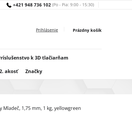
+421 948 736 102
Nákupný
Prázdny košík
košík
Príslušenstvo k 3D tlačiarňam
2. akosť
Značky
ty Mladeč, 1,75 mm, 1 kg, yellowgreen