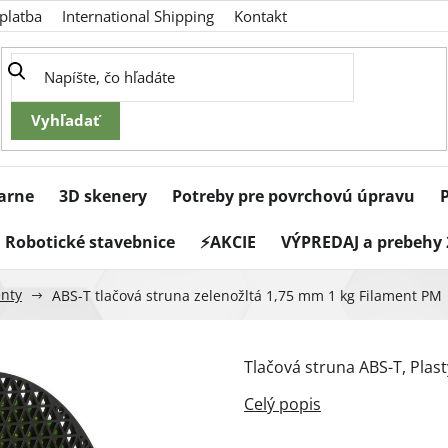
platba
International Shipping
Kontakt
iarne
3D skenery
Potreby pre povrchovú úpravu
Robotické stavebnice
⚡AKCIE
VÝPREDAJ a prebehy 
enty
ABS-T tlačová struna zelenožltá 1,75 mm 1 kg Filament PM
Tlačová struna ABS-T, Plas