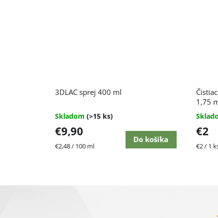
Priemerné
3DLAC sprej 400 ml
Čistiac
hodnotenie
produktu
1,75 
je
Skladom
(>15 ks)
Skla
4,7
€9,90
€2
z
5
Do košíka
Jednotková
Jednot
€2,48 / 100 ml
€2 / 1 k
hviezdičiek.
cena:
cena:
Z
á