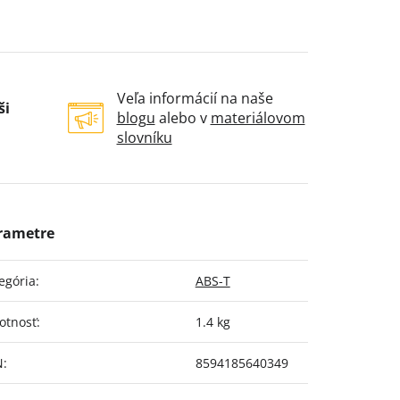
Veľa informácií na naše
ši
blogu
alebo v
materiálovom
slovníku
egória
:
ABS-T
otnosť
:
1.4 kg
N
:
8594185640349