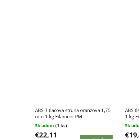
ABS-T tlačová struna oranžová 1,75
ABS tl
mm 1 kg Filament PM
1 kg F
Skladom
(1 ks)
Skla
€22,11
€19