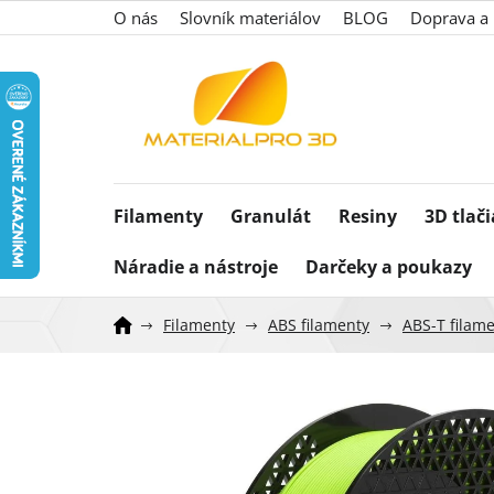
Prejsť
O nás
Slovník materiálov
BLOG
Doprava a 
na
obsah
Filamenty
Granulát
Resiny
3D tlač
Náradie a nástroje
Darčeky a poukazy
Filamenty
ABS filamenty
ABS-T filam