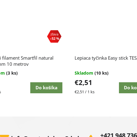
–52 %
i filament Smartfil natural
Lepiaca tyčinka Easy stick TE
mm 10 metrov
dom
(3 ks)
Skladom
(10 ks)
€2,51
Do košíka
Do ko
ková
Jednotková
s
€2,51 / 1 ks
cena:
+421 948 736