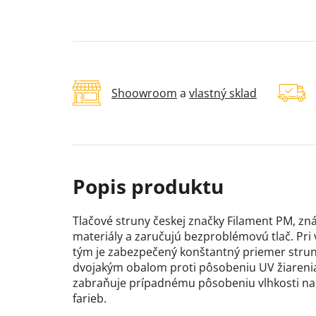
Shoowroom
a
vlastný sklad
Tlačové struny českej značky Filament PM, zná
materiály a zaručujú bezproblémovú tlač. Pri
tým je zabezpečený konštantný priemer struny 
dvojakým obalom proti pôsobeniu UV žiarenia 
zabraňuje prípadnému pôsobeniu vlhkosti na ma
farieb.