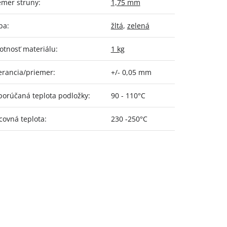
emer struny
:
1,75 mm
ba
:
žltá
,
zelená
tnosť materiálu
:
1 kg
erancia/priemer
:
+/- 0,05 mm
orúčaná teplota podložky
:
90 - 110°C
covná teplota
:
230 -250°C