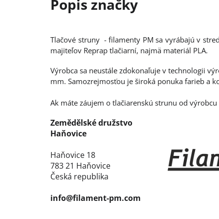
Tlačové struny - filamenty PM sa vyrábajú v str
majiteľov Reprap tlačiarní, najmä materiál PLA.
Výrobca sa neustále zdokonaľuje v technologii vý
mm. Samozrejmosťou je široká ponuka farieb a kon
Ak máte záujem o tlačiarenskú strunu od výrobcu 
Zemědělské družstvo
Haňovice
Haňovice 18
783 21 Haňovice
Česká republika
info@filament-pm.com