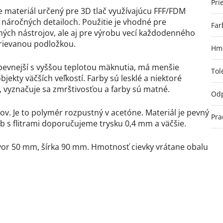
Pri
e materiál určený pre 3D tlač využívajúcu FFF/FDM
i náročných detailoch. Použitie je vhodné pre
Far
ých nástrojov, ale aj pre výrobu vecí každodenného
hrievanou podložkou.
Hmo
a pevnejší s vyššou teplotou mäknutia, má menšie
Tol
jekty väčších veľkostí. Farby sú lesklé a niektoré
, vyznačuje sa zmrštivosťou a farby sú matné.
Odp
tov. Je to polymér rozpustný v acetóne. Materiál je pevný
Pra
b s flitrami doporučujeme trysku 0,4 mm a väčšie.
vor 50 mm, šírka 90 mm. Hmotnosť cievky vrátane obalu