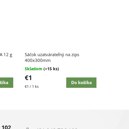
Priemerné
SA 12 g
Sáčok uzatvárateľný na zips
hodnotenie
produktu
400x300mm
je
Skladom
(>15 ks)
4,5
€1
z
5
šíka
Do košíka
Jednotková
€1 / 1 ks
hviezdičiek.
cena:
 102