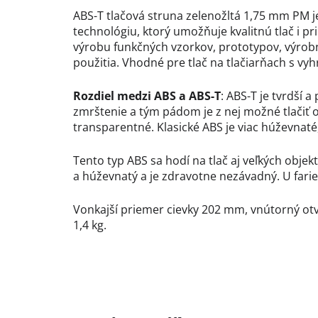
ABS-T tlačová struna zelenožltá 1,75 mm PM j
technológiu, ktorý u
možňuje kvalitnú tlač i pr
výrobu
funkčných vzorkov, prototypov, výrobn
použitia. Vhodné pre tlač na tlačiarňach s vy
Rozdiel medzi ABS a ABS-T
: ABS-T je tvrdší 
zmrštenie a tým pádom je z nej možné tlačiť ob
transparentné. Klasické ABS je viac húževnaté
Tento typ ABS sa hodí na tlač aj veľkých objek
a húževnatý a je zdravotne nezávadný. U farie
Vonkajší priemer cievky 202 mm, vnútorný ot
1,4 kg.