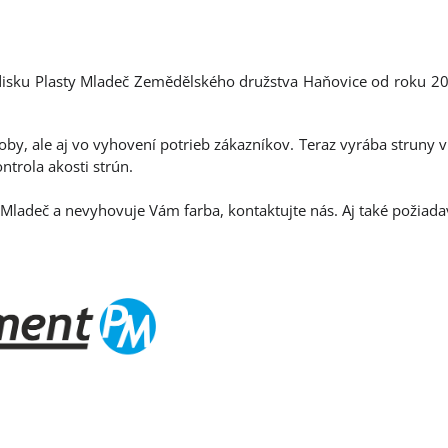
edisku Plasty Mladeč Zemědělského družstva Haňovice od roku 201
roby, ale aj vo vyhovení potrieb zákazníkov. Teraz vyrába struny
trola akosti strún.
Mladeč a nevyhovuje Vám farba, kontaktujte nás. Aj také požiadav