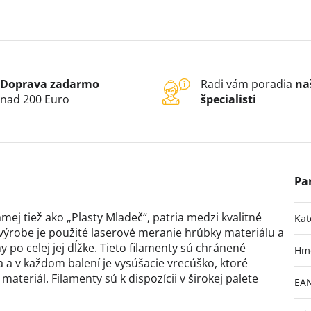
Doprava zadarmo
Radi vám poradia
na
nad 200 Euro
špecialisti
mej tiež ako „Plasty Mladeč“, patria medzi kvalitné
Kat
 výrobe je použité laserové meranie hrúbky materiálu a
po celej jej dĺžke. Tieto filamenty sú chránené
Hm
a v každom balení je vysúšacie vrecúško, ktoré
teriál. Filamenty sú k dispozícii v širokej palete
EA