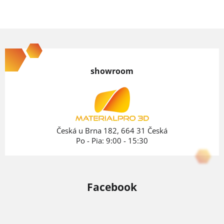
Z
á
p
showroom
ä
t
i
e
Česká u Brna 182, 664 31 Česká
Po - Pia: 9:00 - 15:30
Facebook