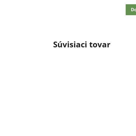
cena:
Do
Súvisiaci tovar