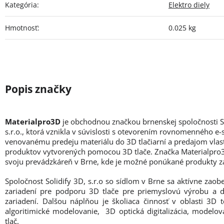
Kategória
:
Elektro diely
Hmotnosť
:
0.025 kg
Materialpro3D
je obchodnou značkou brnenskej spoločnosti So
s.r.o., ktorá vznikla v súvislosti s otevorením rovnomenného e
venovanému predeju materiálu do 3D tlačiarní a predajom vlas
produktov vytvorených pomocou 3D tlače. Značka Materialpro
svoju prevádzkáreň v Brne, kde je možné ponúkané produkty z
Spoločnost Solidify 3D, s.r.o so sídlom v Brne sa aktívne zao
zariadení pre podporu 3D tlače pre priemyslovú výrobu a 
zariadení. Dalšou náplňou je školiaca činnosť v oblasti 3D t
algoritimické modelovanie, 3D optická digitalizácia, modelo
tlač.