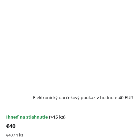
Elektronický darčekový poukaz v hodnote 40 EUR
Ihneď na stiahnutie
(>15 ks)
€40
Jednotková
€40 / 1 ks