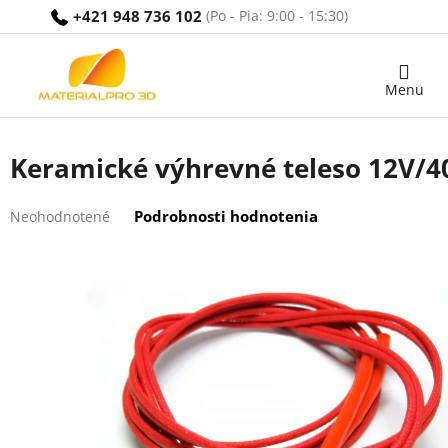
Prejsť
+421 948 736 102
na
obsah
Nákupný
košík
Keramické výhrevné teleso 12V/
Priemerné
Podrobnosti hodnotenia
Neohodnotené
hodnotenie
produktu
je
0,0
z
5
hviezdičiek.