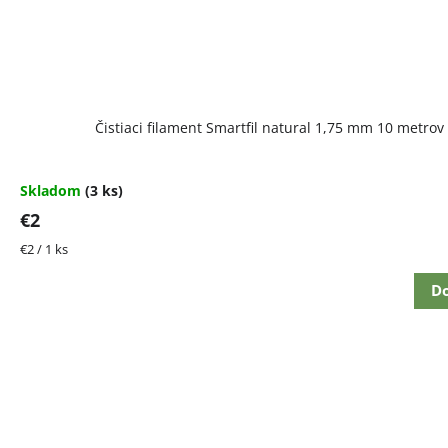
Čistiaci filament Smartfil natural 1,75 mm 10 metrov
Skladom
(3 ks)
€2
Jednotková
€2 / 1 ks
cena:
Do