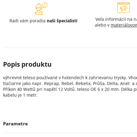
Veľa informácií na 
Radi vám poradia
naši špecialisti
alebo v
materiálovo
výhrevné teleso používané v hotendech k zahrievaniu trysky. Vh
tlačiarne jako napr. Reprap, Rebel, Rebelix, Průša, Delta, Anet a 
Příkon 40 Wattů pri napětí 12 Voltů. teleso OE 6 x 20 mm. Délka 
kabelu je 1 metr.