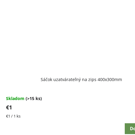
Priemerné
Sáčok uzatvárateľný na zips 400x300mm
hodnotenie
produktu
je
4,5
Skladom
(>15 ks)
z
€1
5
hviezdičiek.
Jednotková
€1 / 1 ks
cena:
Do