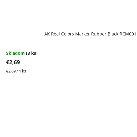
AK Real Colors Marker Rubber Black RCM001
Skladom
(3 ks)
€2,69
Jednotková
€2,69 / 1 ks
cena: