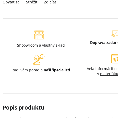
Strážiť
Opýtať sa
Zdieľať
Doprava zada
Shoowroom
a
vlastný sklad
Veľa informácií 
Radi vám poradia
naši špecialisti
v
materiálo