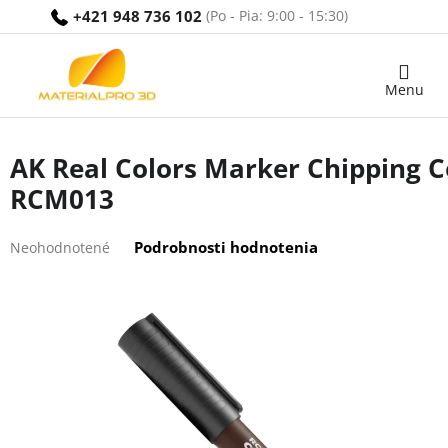
Prejsť
+421 948 736 102
na
obsah
Nákupný
košík
AK Real Colors Marker Chipping C
RCM013
Priemerné
Podrobnosti hodnotenia
Neohodnotené
hodnotenie
produktu
je
0,0
z
5
hviezdičiek.