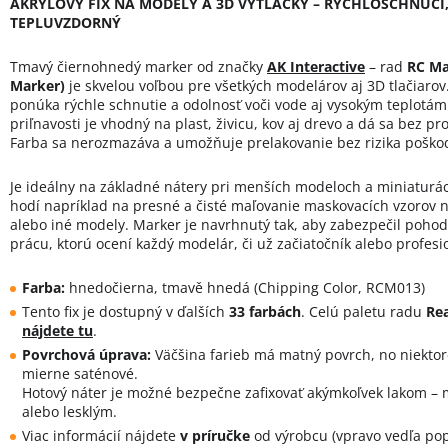
AKRYLOVÝ FIX NA MODELY A 3D VÝTLAČKY – RÝCHLOSCHNÚCI
TEPLUVZDORNÝ
Tmavý čiernohnedý marker od značky
AK Interactive
– rad
RC Ma
Marker)
je skvelou voľbou pre všetkých modelárov aj 3D tlačiarov.
ponúka rýchle schnutie a odolnosť voči vode aj vysokým teplotám
priľnavosti je vhodný na plast, živicu, kov aj drevo a dá sa bez pr
Farba sa nerozmazáva a umožňuje prelakovanie bez rizika poško
Je ideálny na základné nátery pri menších modeloch a miniaturác
hodí napríklad na presné a čisté maľovanie maskovacích vzorov na
alebo iné modely. Marker je navrhnutý tak, aby zabezpečil pohod
prácu, ktorú ocení každý modelár, či už začiatočník alebo profesi
Farba:
hnedočierna, tmavě hnedá (Chipping Color, RCM013)
Tento fix je dostupný v ďalších
33 farbách
. Celú paletu radu
Rea
nájdete tu
.
Povrchová úprava:
Väčšina farieb má matný povrch, no niektor
mierne saténové.
Hotový náter je možné bezpečne zafixovať akýmkoľvek lakom –
alebo lesklým.
Viac informácií nájdete
v príručke
od výrobcu (vpravo vedľa pop