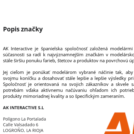
AK Interactive je španielska spoločnosť založená modelárm
súčasnosti sa radí k najvýznamnejším značkám v modelársk
stále širšiu ponuku farieb, štetcov a produktov na povrchovú ú
Jej cieľom je ponúkať modelárom vybrané náčinie tak, aby
svojmu koníčku a dosahovať stále lepšie a lepšie výsledky pr
Spoločnosť je orientovaná na svojich zákazníkov a skvele s
potrebám vďaka aktívnemu načúvaniu ohľadom ich potrie
produkty mimoriadnej kvality a so špecifickým zameraním.
AK INTERACTIVE S.L
Polígono La Portalada
Calle Valsadado 6
LOGROÑO, LA RIOJA