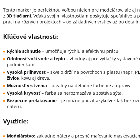
Tento marker je perfektnou voľbou nielen pre modelárov, ale aj n
z
3D tlačiarní
. Vďaka svojim vlastnostiam poskytuje spoľahlivé a p
práci na rôznych projektoch – od základných vrstiev až po detail
Kľúčové vlastnosti:
Rýchle schnutie
– umožňuje rýchlu a efektívnu prácu.
Odolnosť voči vode a teplu
– vhodný aj pre výtlačky vystavené
podmienkam.
Vysoká priľnavosť
– skvelo drží na povrchoch z plastu (napr.
P
živice
, kovu aj dreva.
Možnosť vrstvenia
– ideálny na detailné farbenie a úpravy.
Vysoká kryvosť
– farba sa nerozmazáva a zostáva sýta.
Bezpečné prelakovanie
– je možné použiť akýkoľvek lak bez riz
náteru.
Využitie:
Modelárstvo:
základné nátery a presné maľovanie maskovacích 