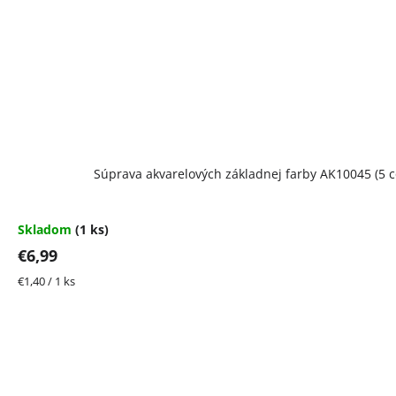
Súprava akvarelových základnej farby AK10045 (5 c
Skladom
(1 ks)
€6,99
Jednotková
€1,40 / 1 ks
cena: