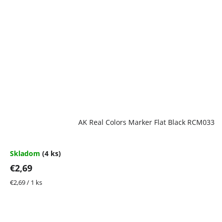
AK Real Colors Marker Flat Black RCM033
Skladom
(4 ks)
€2,69
Jednotková
€2,69 / 1 ks
cena: