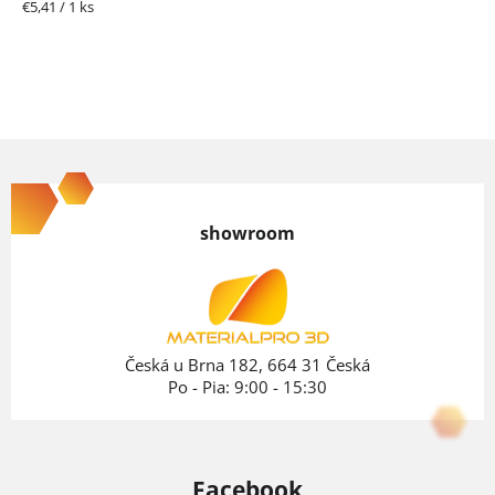
Jednotková
€5,41 / 1 ks
cena:
Z
á
p
showroom
ä
t
i
e
Česká u Brna 182, 664 31 Česká
Po - Pia: 9:00 - 15:30
Facebook