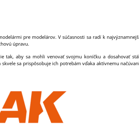
ná modelármi pre modelárov. V súčasnosti sa radí k najvýznamne
rchovú úpravu.
e tak, aby sa mohli venovať svojmu koníčku a dosahovať stále
 a skvele sa prispôsobuje ich potrebám vďaka aktívnemu načúva