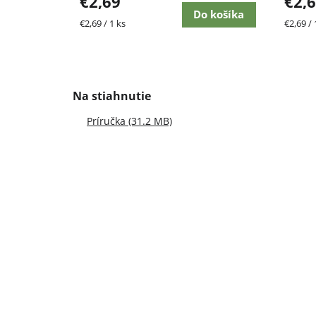
€2,69
€2,
Do košíka
Jednotková
Jednot
€2,69 / 1 ks
€2,69 / 
cena:
cena:
Príručka (31.2 MB)