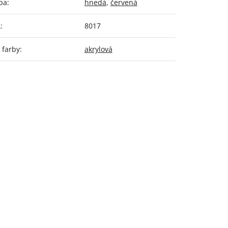
ba
:
hnedá
,
červená
L
:
8017
 farby
:
akrylová