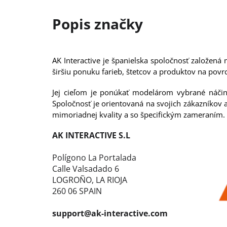
AK Interactive je španielska spoločnosť založe
širšiu ponuku farieb, štetcov a produktov na pov
Jej cieľom je ponúkať modelárom vybrané náčini
Spoločnosť je orientovaná na svojich zákazníkov
mimoriadnej kvality a so špecifickým zameraním.
AK INTERACTIVE S.L
Polígono La Portalada
Calle Valsadado 6
LOGROÑO, LA RIOJA
260 06 SPAIN
support@ak-interactive.com