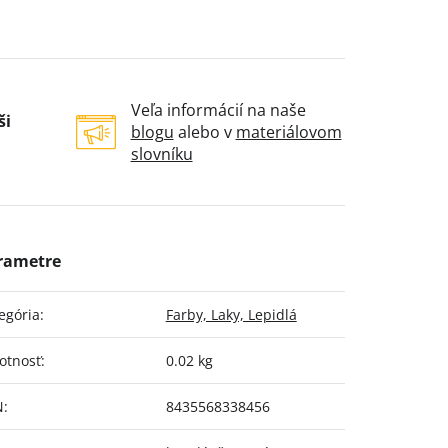
Veľa informácií na naše
ši
blogu
alebo v
materiálovom
slovníku
egória
:
Farby, Laky, Lepidlá
otnosť
:
0.02 kg
N
:
8435568338456