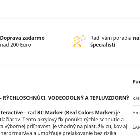
Doprava zadarmo
Radi vám poradia
na
nad 200 Euro
špecialisti
Y – RÝCHLOSCHNÚCI, VODEODOLNÝ A TEPLUVZDORNÝ
Kat
nteractive
– rad
RC Marker (Real Colors Marker)
je
Hm
lačiarov. Tento akrylový fix ponúka rýchle schnutie a
výbornej priľnavosti je vhodný na plast, živicu, kov aj
EA
a nerozmazáva a umožňuje prelakovanie bez rizika