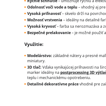
Rýchle schnutie
– umožňuje rýchlu a efektí
Odolnosť voči vode a teplu
– vhodný aj pre
Vysoká priľnavosť
– skvelo drží na povrcho
Možnosť vrstvenia
– ideálny na detailné fa
Vysoká kryvosť
– farba sa nerozmazáva a zo
Bezpečné prelakovanie
– je možné použiť a
Využitie:
Modelárstvo:
základné nátery a presné maľo
miniatury.
3D tlač:
Vďaka vynikajúcej priľnavosti na šir
marker ideálny na
postprocessing 3D výtla
teplu i mechanickému opotrebeniu.
Detailné dekoratívne práce
vhodné pre zač