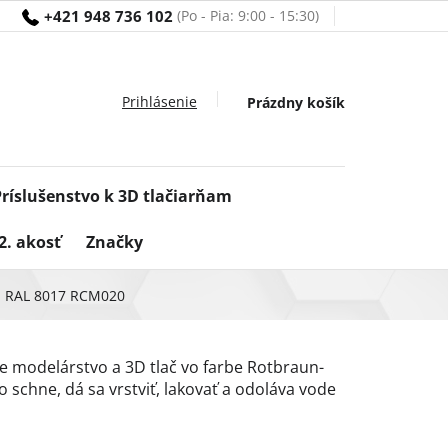
+421 948 736 102
Nákupný
Prázdny košík
košík
Príslušenstvo k 3D tlačiarňam
2. akosť
Značky
n RAL 8017 RCM020
e modelárstvo a 3D tlač vo farbe Rotbraun-
 schne, dá sa vrstviť, lakovať a odoláva vode