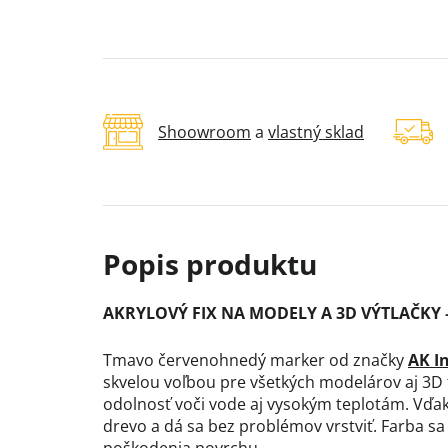
Shoowroom
a
vlastný sklad
AKRYLOVÝ FIX NA MODELY A 3D VÝTLAČK
Tmavo červenohnedý marker od značky
AK I
skvelou voľbou pre všetkých modelárov aj 3D t
odolnosť voči vode aj vysokým teplotám. Vďaka 
drevo a dá sa bez problémov vrstviť. Farba s