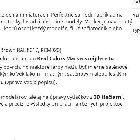
Far
deloch a miniaturách. Perfektne sa hodí napríklad na
RA
na tanky, lietadlá alebo iné modely. Marker je navrhnutý
, ktorú ocení každý modelár, či už začiatočník alebo
Typ
Brown RAL 8017, RCM020)
Celú paletu radu
Real Colors Markers
nájdete tu
.
 povrch, no niektoré farby môžu byť mierne saténové.
akýmkoľvek lakom – matným, saténovým alebo lesklým.
u (vpravo vedľa popisu).
 modelárov, ale aj na úpravy výtlačkov z
3D tlačiarní
.
é a precízne výsledky pri práci na rôznych projektoch –