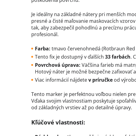
poškodenia povrchu.
Je ideálny na základné nátery pri menších mo
presné a čisté maľovanie maskovacích vzorov 
tak, aby zabezpečil pohodlnú a precíznu prácu
profesionál.
Farba:
tmavo červenohnedá (Rotbraun Red 
Tento fix je dostupný v ďalších
33 farbách
. 
Povrchová úprava:
Väčšina farieb má matný
Hotový náter je možné bezpečne zafixovať 
Viac informácií nájdete
v príručke
od výrobc
Tento marker je perfektnou voľbou nielen pre
Vďaka svojim vlastnostiam poskytuje spoľahliv
od základných vrstiev až po detailné úpravy.
Kľúčové vlastnosti: