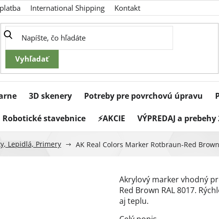
platba
International Shipping
Kontakt
iarne
3D skenery
Potreby pre povrchovú úpravu
Robotické stavebnice
⚡AKCIE
VÝPREDAJ a prebehy 
y, Lepidlá, Primery
AK Real Colors Marker Rotbraun-Red Brow
Akrylový marker vhodný pr
Red Brown RAL 8017. Rýchlo
aj teplu.