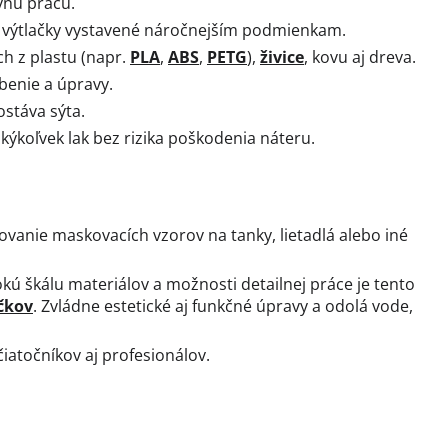
vnu prácu.
 výtlačky vystavené náročnejším podmienkam.
ch z plastu (napr.
PLA
,
ABS
,
PETG
),
živice
, kovu aj dreva.
rbenie a úpravy.
stáva sýta.
kýkoľvek lak bez rizika poškodenia náteru.
vanie maskovacích vzorov na tanky, lietadlá alebo iné
okú škálu materiálov a možnosti detailnej práce je tento
čkov
. Zvládne estetické aj funkčné úpravy a odolá vode,
iatočníkov aj profesionálov.