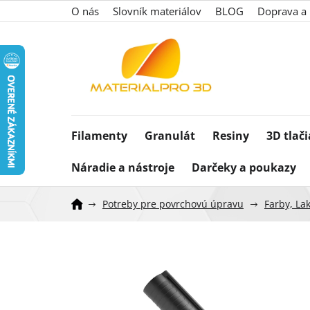
Prejsť
O nás
Slovník materiálov
BLOG
Doprava a 
na
obsah
Filamenty
Granulát
Resiny
3D tlač
Náradie a nástroje
Darčeky a poukazy
Potreby pre povrchovú úpravu
Farby, Lak