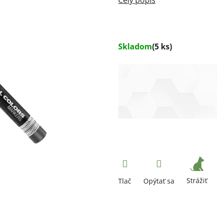
Skladom
(5 ks)
Strážiť
Tlač
Opýtať sa