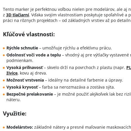
Tento marker je perfektnou voľbou nielen pre modelárov, ale aj n
z
3D tlačiarní
. Vďaka svojim vlastnostiam poskytuje spoľahlivé a p
práci na rôznych projektoch – od základných vrstiev až po detail
Kľúčové vlastnosti:
Rýchle schnutie
– umožňuje rýchlu a efektívnu prácu.
Odolnosť voči vode a teplu
– vhodný aj pre výtlačky vystavené
podmienkam.
Vysoká priľnavosť
– skvelo drží na povrchoch z plastu (napr.
P
živice
, kovu aj dreva.
Možnosť vrstvenia
– ideálny na detailné farbenie a úpravy.
Vysoká kryvosť
– farba sa nerozmazáva a zostáva sýta.
Bezpečné prelakovanie
– je možné použiť akýkoľvek lak bez riz
náteru.
Využitie:
Modelárstvo:
základné nátery a presné maľovanie maskovacích 