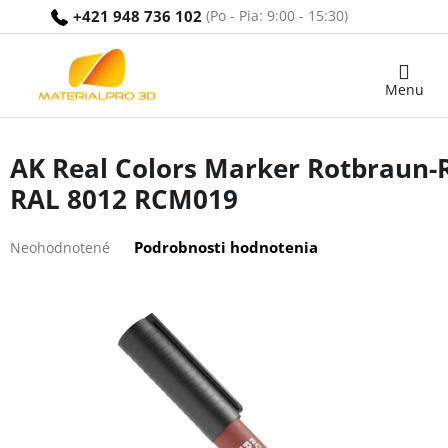
Prejsť
+421 948 736 102
na
obsah
Nákupný
košík
AK Real Colors Marker Rotbraun
RAL 8012 RCM019
Priemerné
Podrobnosti hodnotenia
Neohodnotené
hodnotenie
produktu
je
0,0
z
5
hviezdičiek.