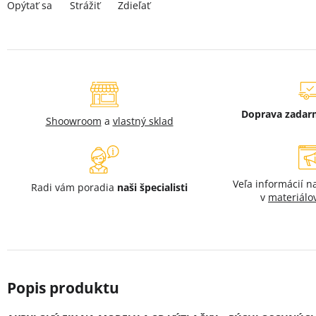
Strážiť
Opýtať sa
Zdieľať
Doprava zada
Shoowroom
a
vlastný sklad
Veľa informácií 
Radi vám poradia
naši špecialisti
v
materiálo