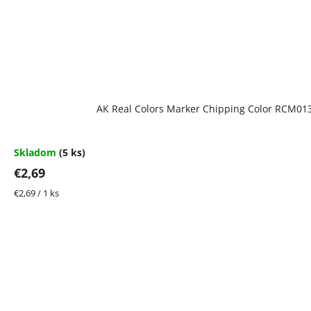
AK Real Colors Marker Chipping Color RCM01
Skladom
(5 ks)
€2,69
Jednotková
€2,69 / 1 ks
cena: