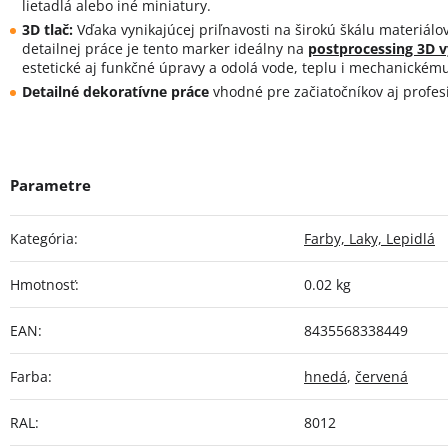
lietadlá alebo iné miniatury.
3D tlač:
Vďaka vynikajúcej priľnavosti na širokú škálu materiálo
detailnej práce je tento marker ideálny na
postprocessing 3D v
estetické aj funkčné úpravy a odolá vode, teplu i mechanickém
Detailné dekoratívne práce
vhodné pre začiatočníkov aj profes
Kategória
:
Farby, Laky, Lepidlá
Hmotnosť
:
0.02 kg
EAN
:
8435568338449
Farba
:
hnedá
,
červená
RAL
:
8012