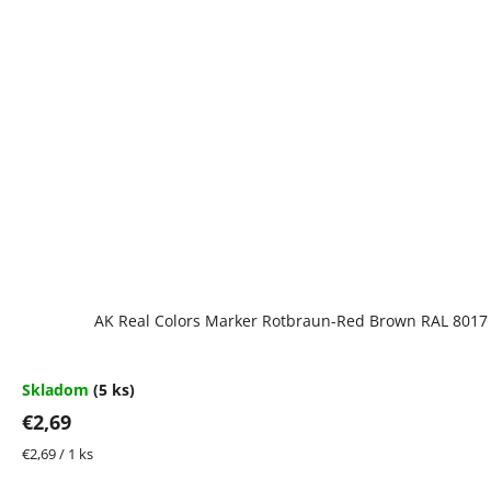
AK Real Colors Marker Rotbraun-Red Brown RAL 801
Skladom
(5 ks)
€2,69
Jednotková
€2,69 / 1 ks
cena: