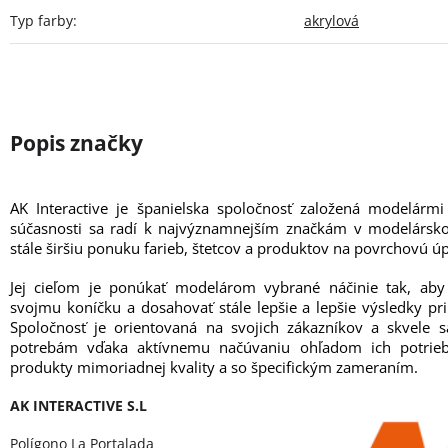
Typ farby
:
akrylová
AK Interactive je španielska spoločnosť založená modelárm
súčasnosti sa radí k najvýznamnejším značkám v modelársk
stále širšiu ponuku farieb, štetcov a produktov na povrchovú ú
Jej cieľom je ponúkať modelárom vybrané náčinie tak, aby
svojmu koníčku a dosahovať stále lepšie a lepšie výsledky pr
Spoločnosť je orientovaná na svojich zákazníkov a skvele s
potrebám vďaka aktívnemu načúvaniu ohľadom ich potrie
produkty mimoriadnej kvality a so špecifickým zameraním.
AK INTERACTIVE S.L
Polígono La Portalada