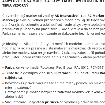
AKRYLOVÝ FIX NA MODELY A 3D VÝTLAČKY – RÝCHLOSCHNÚCI
TEPLUVZDORNÝ
Červenohnedý marker od značky
AK Interactive
– rad
RC Marker 
Marker)
je skvelou voľbou pre všetkých modelárov aj 3D tlačiarov.
ponúka rýchle schnutie a odolnosť voči vode aj vysokým teplotám
priľnavosti je vhodný na plast, živicu, kov aj drevo a dá sa bez pr
Farba sa nerozmazáva a umožňuje prelakovanie bez rizika poško
Je ideálny na základné nátery pri menších modeloch a miniaturác
hodí napríklad na presné a čisté maľovanie maskovacích vzorov na
alebo iné modely. Marker je navrhnutý tak, aby zabezpečil pohod
prácu, ktorú ocení každý modelár, či už začiatočník alebo profesi
Farba:
červenohnedá (Rotbraun Red Brown RAL 8012, RCM019)
Tento fix je dostupný v ďalších
33 farbách
. Celú paletu radu
Rea
nájdete tu
.
Povrchová úprava:
Väčšina farieb má matný povrch, no niektor
mierne saténové.
Hotový náter je možné bezpečne zafixovať akýmkoľvek lakom –
alebo lesklým.
Viac informácií nájdete
v príručke
od výrobcu (vpravo vedľa pop