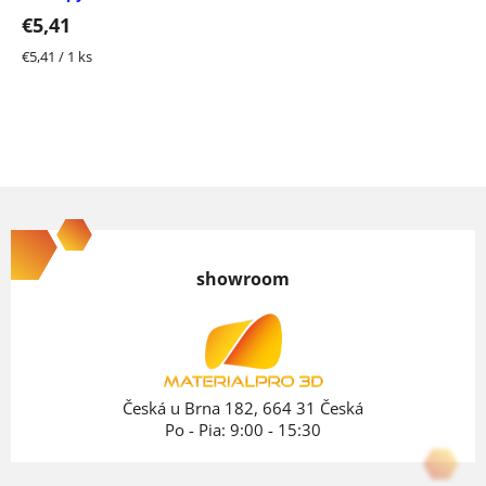
€5,41
Jednotková
€5,41 / 1 ks
cena:
Z
á
p
showroom
ä
t
i
e
Česká u Brna 182, 664 31 Česká
Po - Pia: 9:00 - 15:30