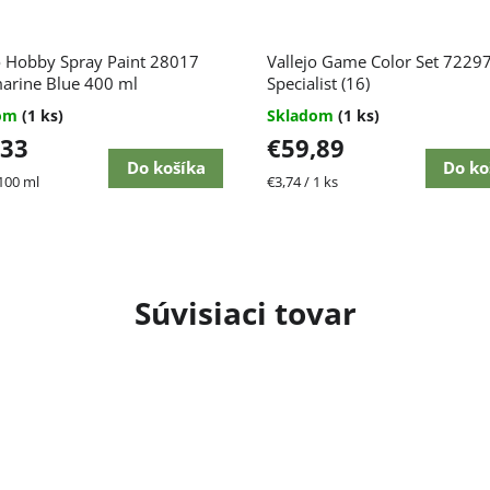
o Hobby Spray Paint 28017
Vallejo Game Color Set 7229
arine Blue 400 ml
Specialist (16)
dom
(1 ks)
Skladom
(1 ks)
,33
€59,89
Do košíka
Do ko
ková
Jednotková
 100 ml
€3,74 / 1 ks
cena:
Súvisiaci tovar