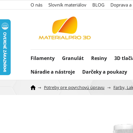
Prejsť
O nás
Slovník materiálov
BLOG
Doprava a 
na
obsah
Filamenty
Granulát
Resiny
3D tlač
Náradie a nástroje
Darčeky a poukazy
Potreby pre povrchovú úpravu
Farby, Lak