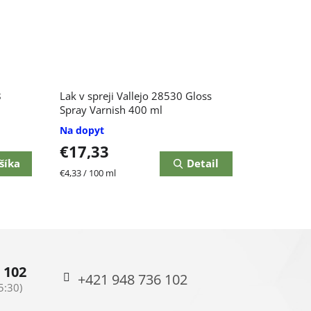
Priemerné
8
Lak v spreji Vallejo 28530 Gloss
hodnotenie
produktu
Spray Varnish 400 ml
je
Na dopyt
3,0
€17,33
z
5
šíka
Detail
Jednotková
€4,33 / 100 ml
hviezdičiek.
cena:
 102
+421 948 736 102