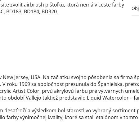
síte zvoliť airbrush pištoľku, ktorá nemá v ceste farby
Ob
C, BD183, BD184, BD320.
v New Jersey, USA. Na začiatku svojho pôsobenia sa firma špe
. V roku 1969 sa spoločnosť presunula do Španielska, preto
rylic Artist Color, prvú akrylovú farbu pre výtvarných umel
o období Vallejo taktiež predstavilo Liquid Watercolor – far
com desaťročí a výsledkom bol starostlivo vybraný sortime
lo farby výnimočnej kvality, ktoré sa stali etalónom v tomt