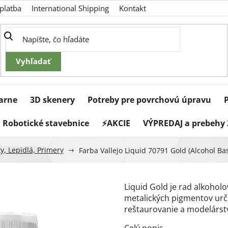
platba
International Shipping
Kontakt
iarne
3D skenery
Potreby pre povrchovú úpravu
Robotické stavebnice
⚡AKCIE
VÝPREDAJ a prebehy 
y, Lepidlá, Primery
Farba Vallejo Liquid 70791 Gold (Alcohol Ba
Liquid Gold je rad alkohol
metalických pigmentov urče
reštaurovanie a modelárst