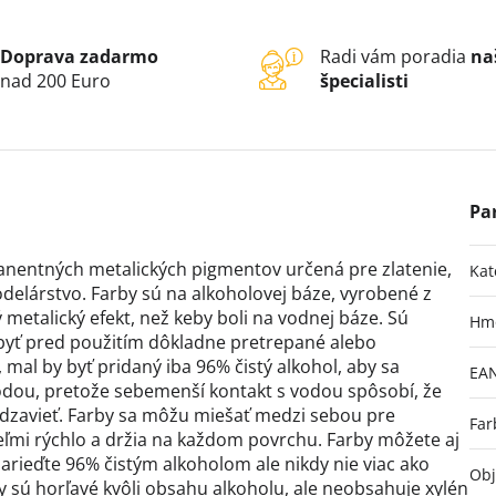
Doprava zadarmo
Radi vám poradia
na
nad 200 Euro
špecialisti
manentných metalických pigmentov určená pre zlatenie,
Kat
delárstvo. Farby sú na alkoholovej báze, vyrobené z
metalický efekt, než keby boli na vodnej báze. Sú
Hm
 byť pred použitím dôkladne pretrepané alebo
, mal by byť pridaný iba 96% čistý alkohol, aby sa
EA
odou, pretože sebemenší kontakt s vodou spôsobí, že
rdzavieť. Farby sa môžu miešať medzi sebou pre
Far
veľmi rýchlo a držia na každom povrchu. Farby môžete aj
narieďte 96% čistým alkoholom ale nikdy nie viac ako
Ob
by sú horľavé kvôli obsahu alkoholu, ale neobsahuje xylén