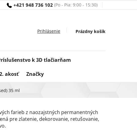
+421 948 736 102
Nákupný
Prázdny košík
košík
Príslušenstvo k 3D tlačiarňam
2. akosť
Značky
sed) 35 ml
ových farieb z naozajstných permanentných
ná pre zlatenie, dekorovanie, retušovanie,
vo.