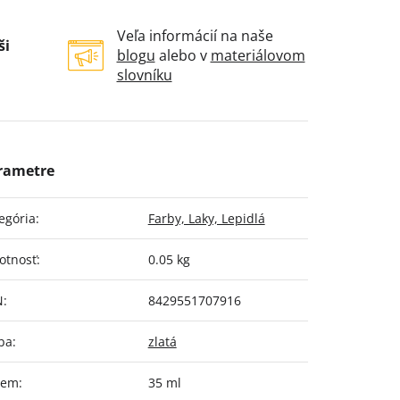
Veľa informácií na naše
ši
blogu
alebo v
materiálovom
slovníku
egória
:
Farby, Laky, Lepidlá
otnosť
:
0.05 kg
N
:
8429551707916
ba
:
zlatá
jem
:
35 ml