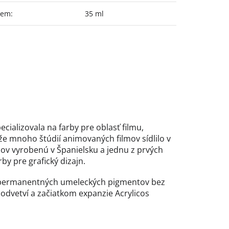
jem
:
35 ml
cializovala na farby pre oblasť filmu,
že mnoho štúdií animovaných filmov sídlilo v
cov vyrobenú v Španielsku a jednu z prvých
by pre grafický dizajn.
nt permanentných umeleckých pigmentov bez
o odvetví a začiatkom expanzie Acrylicos