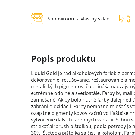
Shoowroom
a
vlastný sklad
Liquid Gold je rad alkoholových farieb z per
dekorovanie, retušovanie, reštaurovanie a mo
metalických pigmentov, čo prináša naozajstný 
extrémne odolné a svetlostále. Farby by mali
zamiešané. Ak by bolo nutné farby ďalej riediť
zabránilo oxidácii. Farby nemožno miešať s v
ozajstné pigmenty kovov začnú vo fľaštičke h
vytvorenie ďalších farebných variácií. Schnú 
striekať airbrush pištoľkou, podla potreby je 
30%. Štetec a pištolka sa čistí alkoholom. Far