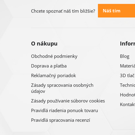
ä
Náš tím
Chcete spoznať náš tím bližšie?
t
i
O nákupu
Infor
e
Obchodné podmienky
Blog
Doprava a platba
Materiá
Reklamačný poriadok
3D tlač
Zásady spracovania osobných
Technic
údajov
Hodnot
Zásady používanie súborov cookies
Kontak
Pravidlá riadenia ponuok tovaru
Pravidlá spracovania recenzí