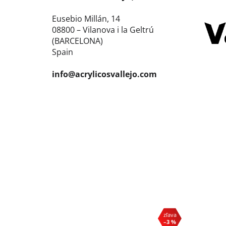
Eusebio Millán, 14
08800 – Vilanova i la Geltrú
(BARCELONA)
Spain
info@acrylicosvallejo.com
–3 %