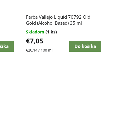
7
Farba Vallejo Liquid 70792 Old
Gold (Alcohol Based) 35 ml
Skladom
(1 ks)
€7,05
šíka
Do košíka
Jednotková
€20,14 / 100 ml
cena: