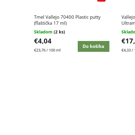
Tmel Vallejo 70400 Plastic putty
Vallej
(fľaštička 17 ml)
Ultram
Skladom
(2 ks)
Skla
€4,04
€17
Do košíka
Jednotková
Jednot
€23,76 / 100 ml
€4,33 /
cena:
cena: