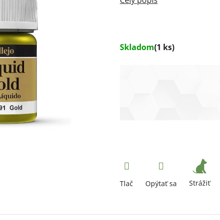
Skladom
(1 ks)
Strážiť
Tlač
Opýtať sa