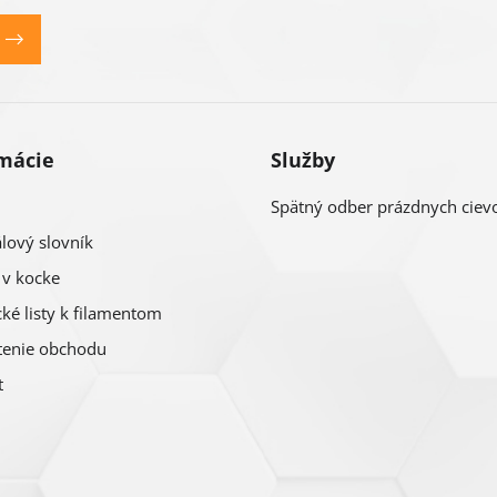
mácie
Služby
Spätný odber prázdnych ciev
lový slovník
 v kocke
ké listy k filamentom
enie obchodu
t