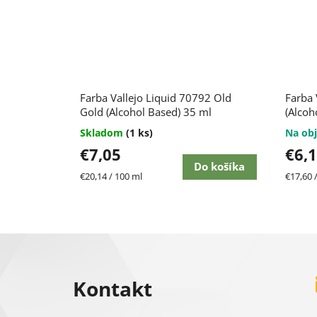
Farba Vallejo Liquid 70792 Old
Farba 
Gold (Alcohol Based) 35 ml
(Alcoh
Skladom
(1 ks)
Na obj
€7,05
€6,
Do košíka
Jednotková
Jednot
€20,14 / 100 ml
€17,60 
cena:
cena:
Z
á
Kontakt
p