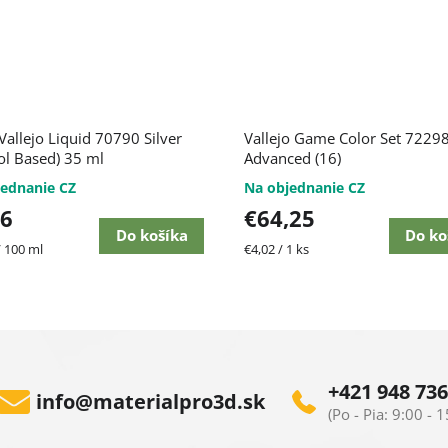
Vallejo Liquid 70790 Silver
Vallejo Game Color Set 7229
ol Based) 35 ml
Advanced (16)
ednanie CZ
Na objednanie CZ
16
€64,25
Do košíka
Do ko
ková
Jednotková
/ 100 ml
€4,02 / 1 ks
cena:
+421 948 736
info
@
materialpro3d.sk