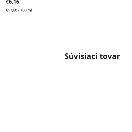
€6,16
Jednotková
€17,60 / 100 ml
cena:
Súvisiaci tovar