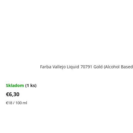
Farba Vallejo Liquid 70791 Gold (Alcohol Based
Skladom
(1 ks)
€6,30
Jednotková
€18 / 100 ml
cena: