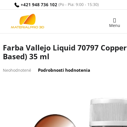
Prejsť
+421 948 736 102
na
obsah
Nákupný
košík
Farba Vallejo Liquid 70797 Copper
Based) 35 ml
Priemerné
Podrobnosti hodnotenia
Neohodnotené
hodnotenie
produktu
je
0,0
z
5
hviezdičiek.