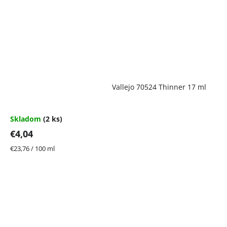
Vallejo 70524 Thinner 17 ml
Skladom
(2 ks)
€4,04
Jednotková
€23,76 / 100 ml
cena: