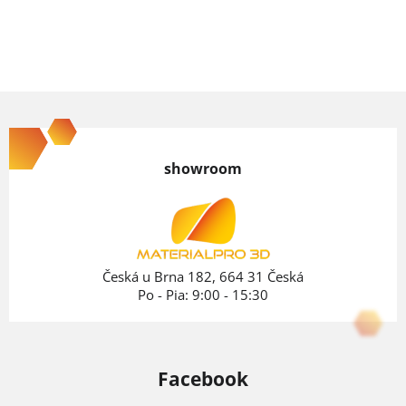
Z
á
p
showroom
ä
t
i
e
Česká u Brna 182, 664 31 Česká
Po - Pia: 9:00 - 15:30
Facebook