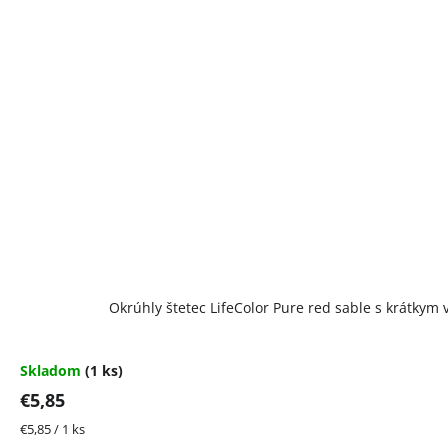
Priemerné
Okrúhly štetec LifeColor Pure red sable s krátkym
hodnotenie
produktu
je
5,0
Skladom
(1 ks)
z
€5,85
5
hviezdičiek.
Jednotková
€5,85 / 1 ks
cena: