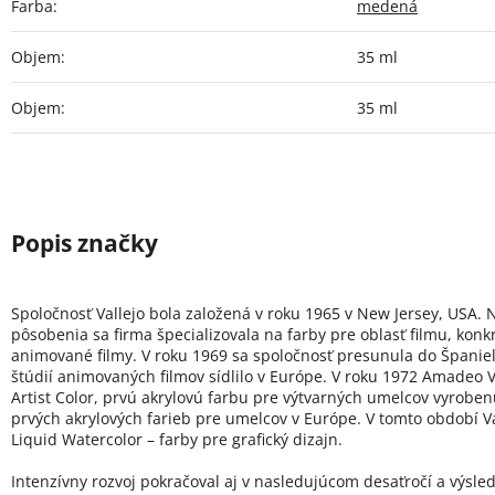
Farba
:
medená
Objem
:
35 ml
Objem
:
35 ml
Spoločnosť Vallejo bola založená v roku 1965 v New Jersey, USA. 
pôsobenia sa firma špecializovala na farby pre oblasť filmu, konk
animované filmy. V roku 1969 sa spoločnosť presunula do Španie
štúdií animovaných filmov sídlilo v Európe. V roku 1972 Amadeo Va
Artist Color, prvú akrylovú farbu pre výtvarných umelcov vyroben
prvých akrylových farieb pre umelcov v Európe. V tomto období Val
Liquid Watercolor – farby pre grafický dizajn.
Intenzívny rozvoj pokračoval aj v nasledujúcom desaťročí a výsled