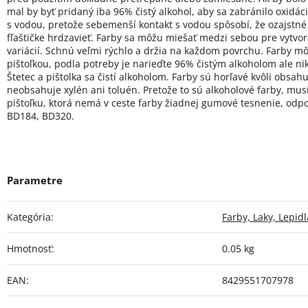
mal by byť pridaný iba 96% čistý alkohol, aby sa zabránilo oxidá
s vodou, pretože sebemenší kontakt s vodou spôsobí, že ozajstn
fľaštičke hrdzavieť. Farby sa môžu miešať medzi sebou pre vytvo
variácií. Schnú veľmi rýchlo a držia na každom povrchu. Farby môž
pištoľkou, podla potreby je narieďte 96% čistým alkoholom ale ni
Štetec a pištolka sa čistí alkoholom. Farby sú horľavé kvôli obsahu
neobsahuje xylén ani toluén. Pretože to sú alkoholové farby, musí
pištoľku, ktorá nemá v ceste farby žiadnej gumové tesnenie, o
BD184, BD320.
Kategória
:
Farby, Laky, Lepidl
Hmotnosť
:
0.05 kg
EAN
:
8429551707978