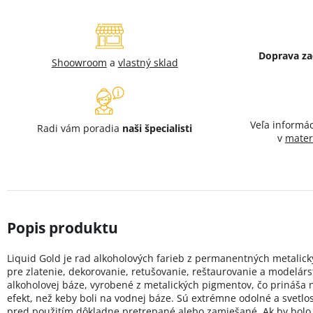
Doprava z
Shoowroom
a
vlastný sklad
Veľa informá
Radi vám poradia
naši špecialisti
v
mater
Liquid Gold je rad alkoholových farieb z permanentných metalic
pre zlatenie, dekorovanie, retušovanie, reštaurovanie a modelárs
alkoholovej báze, vyrobené z metalických pigmentov, čo prináša 
efekt, než keby boli na vodnej báze. Sú extrémne odolné a svetlos
pred použitím dôkladne pretrepané alebo zamiešané. Ak by bolo n