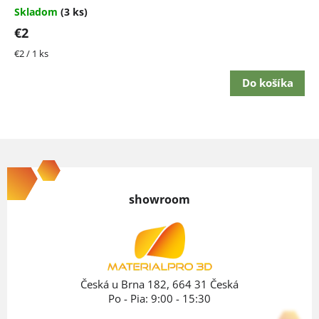
Skladom
(3 ks)
€2
Jednotková
€2 / 1 ks
cena:
Do košíka
Z
á
p
showroom
ä
t
i
e
Česká u Brna 182, 664 31 Česká
Po - Pia: 9:00 - 15:30