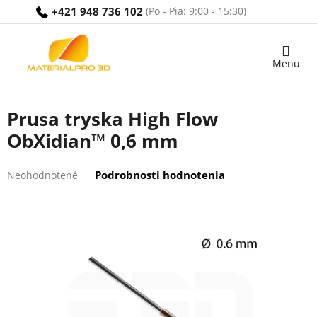
Prejsť
+421 948 736 102
na
obsah
Nákupný
košík
Prusa tryska High Flow
ObXidian™ 0,6 mm
Priemerné
Podrobnosti hodnotenia
Neohodnotené
hodnotenie
produktu
je
0,0
z
5
hviezdičiek.