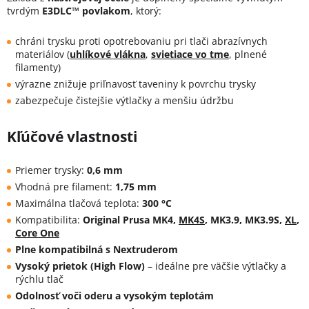
tvrdým
E3DLC™ povlakom
, ktorý:
chráni trysku proti opotrebovaniu pri tlači abrazívnych
materiálov (
uhlíkové vlákna
,
svietiace vo tme
, plnené
filamenty)
výrazne znižuje priľnavosť taveniny k povrchu trysky
zabezpečuje čistejšie výtlačky a menšiu údržbu
Kľúčové vlastnosti
Priemer trysky:
0,6 mm
Vhodná pre filament:
1,75 mm
Maximálna tlačová teplota:
300 °C
Kompatibilita:
Original Prusa MK4,
MK4S
, MK3.9, MK3.9S,
XL
,
Core One
Plne kompatibilná s Nextruderom
Vysoký prietok (High Flow)
– ideálne pre väčšie výtlačky a
rýchlu tlač
Odolnosť voči oderu a vysokým teplotám