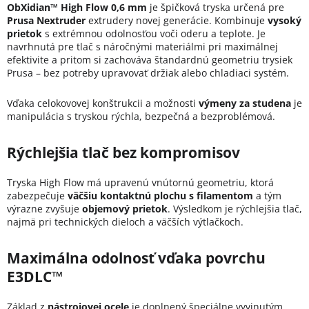
ObXidian™ High Flow 0,6 mm
je špičková tryska určená pre
Prusa Nextruder
extrudery novej generácie. Kombinuje
vysoký
prietok
s extrémnou odolnosťou voči oderu a teplote. Je
navrhnutá pre tlač s náročnými materiálmi pri maximálnej
efektivite a pritom si zachováva štandardnú geometriu trysiek
Prusa – bez potreby upravovať držiak alebo chladiaci systém.
Vďaka celokovovej konštrukcii a možnosti
výmeny za studena
je
manipulácia s tryskou rýchla, bezpečná a bezproblémová.
Rýchlejšia tlač bez kompromisov
Tryska High Flow má upravenú vnútornú geometriu, ktorá
zabezpečuje
väčšiu kontaktnú plochu s filamentom
a tým
výrazne zvyšuje
objemový prietok
. Výsledkom je rýchlejšia tlač,
najmä pri technických dieloch a väčších výtlačkoch.
Maximálna odolnosť vďaka povrchu
E3DLC™
Základ z
nástrojovej ocele
je doplnený špeciálne vyvinutým