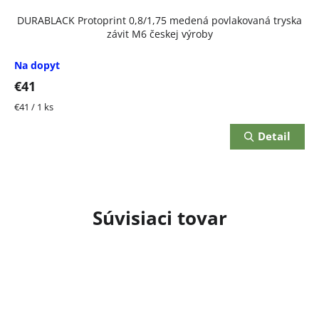
DURABLACK Protoprint 0,8/1,75 medená povlakovaná tryska
závit M6 českej výroby
Na dopyt
€41
Jednotková
€41 / 1 ks
cena:
Detail
Súvisiaci tovar