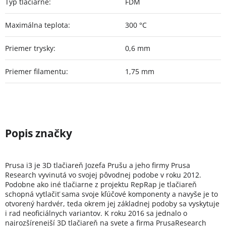
Typ tlačiarne
:
FDM
Maximálna teplota
:
300 °C
Priemer trysky
:
0,6 mm
Priemer filamentu
:
1,75 mm
Prusa i3 je 3D tlačiareň Jozefa Prušu a jeho firmy Prusa
Research vyvinutá vo svojej pôvodnej podobe v roku 2012.
Podobne ako iné tlačiarne z projektu RepRap je tlačiareň
schopná vytlačiť sama svoje kľúčové komponenty a navyše je to
otvorený hardvér, teda okrem jej základnej podoby sa vyskytuje
i rad neoficiálnych variantov. K roku 2016 sa jednalo o
najrozšírenejší 3D tlačiareň na svete a firma PrusaResearch