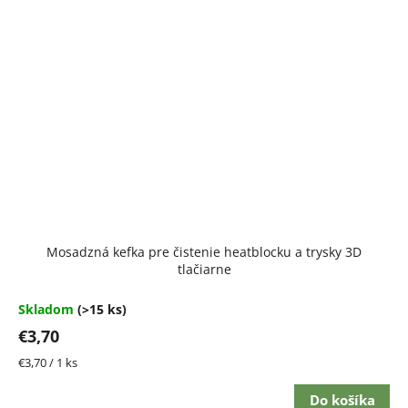
Priemerné
Mosadzná kefka pre čistenie heatblocku a trysky 3D
hodnotenie
tlačiarne
produktu
je
5,0
Skladom
(>15 ks)
z
€3,70
5
hviezdičiek.
Jednotková
€3,70 / 1 ks
cena:
Do košíka