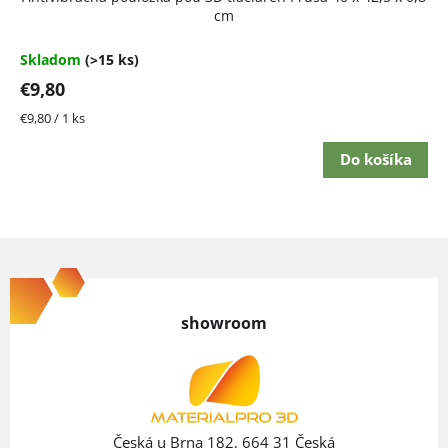
cm
Skladom
(>15 ks)
€9,80
Jednotková
€9,80 / 1 ks
cena:
Do košíka
Z
á
p
showroom
ä
t
i
e
Česká u Brna 182, 664 31 Česká