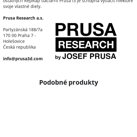
ostatných RepRap tlačiarní Prusa i3 je schopná vytlačiť niektoré
svoje vlastné diely.
Prusa Research a.s.
Partyzánská 188/7a
170 00 Praha 7 -
Holešovice
Česká republika
info@prusa3d.com