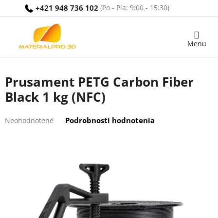
Prejsť
+421 948 736 102
na
obsah
Nákupný
košík
Prusament PETG Carbon Fiber
Black 1 kg (NFC)
Priemerné
Podrobnosti hodnotenia
Neohodnotené
hodnotenie
produktu
je
0,0
z
5
hviezdičiek.