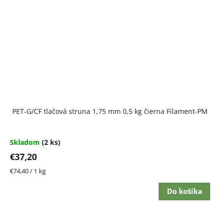
PET-G/CF tlačová struna 1,75 mm 0,5 kg čierna Filament-PM
Skladom
(2 ks)
€37,20
Jednotková
€74,40 / 1 kg
cena:
Do košíka