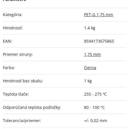
Kategória
:
PET-G 1,75 mm
Hmotnosť
:
1.4 kg
EAN
:
8594173675865
Priemer struny
:
1,75 mm
Farba
:
čierna
Hmotnosť bez obalu
:
1 kg
Teplota tlače
:
255 - 275 ºC
Odporúčaná teplota podložky
:
80 - 100 °C
Tolerancia/priemer
:
+/- 0,02 mm