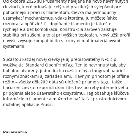
Od októbra 2025 sú Prusamenty navíjané na novo navrhnutých
cievkach, ktoré prinášajú celý rad praktických vylepšení pre
pohodlnejšiu prácu s filamentom. Cievka má jednoduchý
uzamykací mechanizmus, vďaka ktorému ju môžete ľahko
rozobrať a opäť zložiť – dopĺňanie filamentu je tak ešte
rýchlejšie a bez komplikácií. Konštrukcia zároveň zaisťuje
stabilitu pri sušení, a to aj pri vyšších teplotách. Nový užší profil
navyše zvyšuje kompatibilitu s rôznymi multimateriálovými
systémami.
Súčasťou každej novej cievky je aj prepisovateľný NFC čip
využívajúci štandard OpenPrintTag. Ten je navrhnutý tak, aby
bol plne otvorený, jednoducho rozšíriteľný a fungoval naprieč
rôznymi značkami aj zariadeniami. Hlavným prínosom je offline
režim – všetky dôležité dáta sú uložené priamo v tagu, takže
tlačiareň cievku rozpozná okamžite, bez potreby internetového
pripojenia alebo uzavretého ekosystému. Tag obsahuje kľúčové
informácie o filamente a možno ho načítať aj prostredníctvom
mobilnej aplikácie Prusa.