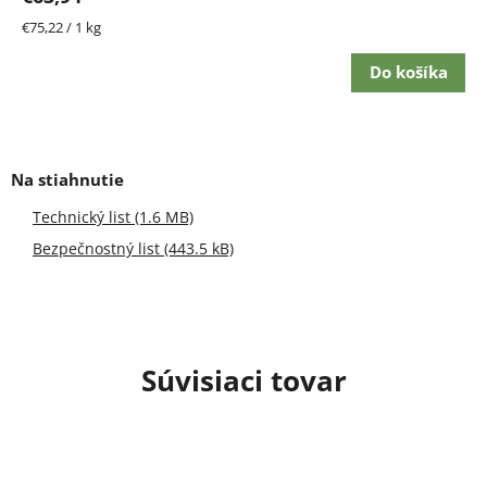
Jednotková
€75,22 / 1 kg
cena:
Do košíka
Technický list (1.6 MB)
Bezpečnostný list (443.5 kB)
Súvisiaci tovar