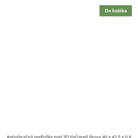
cena:
Do košíka
Antivibračná podložka pod 3D tlačiareň Prusa 40 x 42,5 x 0,8