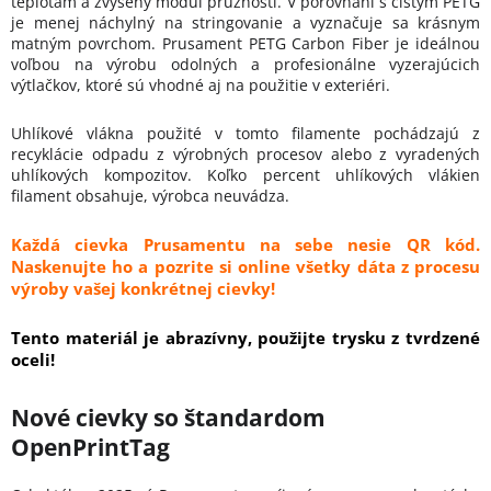
teplotám a zvýšený modul pružnosti. V porovnaní s čistým PETG
je menej náchylný na stringovanie a vyznačuje sa krásnym
matným povrchom. Prusament PETG Carbon Fiber je ideálnou
voľbou na výrobu odolných a profesionálne vyzerajúcich
výtlačkov, ktoré sú vhodné aj na použitie v exteriéri.
Uhlíkové vlákna použité v tomto filamente pochádzajú z
recyklácie odpadu z výrobných procesov alebo z vyradených
uhlíkových kompozitov. Koľko percent uhlíkových vlákien
filament obsahuje, výrobca neuvádza.
Každá cievka Prusamentu na sebe nesie QR kód.
Naskenujte ho a pozrite si online všetky dáta z procesu
výroby vašej konkrétnej cievky!
Tento materiál je abrazívny, použijte trysku z tvrdzené
oceli!
Nové cievky so štandardom
OpenPrintTag