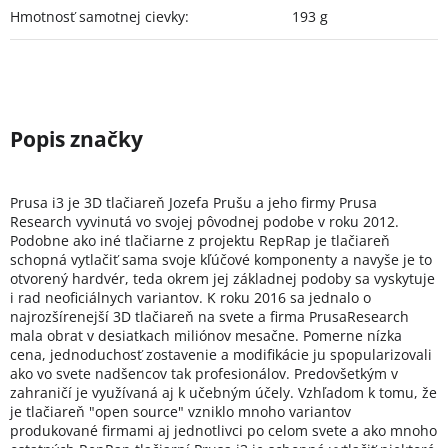
Hmotnosť samotnej cievky
:
193 g
Prusa i3 je 3D tlačiareň Jozefa Prušu a jeho firmy Prusa
Research vyvinutá vo svojej pôvodnej podobe v roku 2012.
Podobne ako iné tlačiarne z projektu RepRap je tlačiareň
schopná vytlačiť sama svoje kľúčové komponenty a navyše je to
otvorený hardvér, teda okrem jej základnej podoby sa vyskytuje
i rad neoficiálnych variantov. K roku 2016 sa jednalo o
najrozšírenejší 3D tlačiareň na svete a firma PrusaResearch
mala obrat v desiatkach miliónov mesačne. Pomerne nízka
cena, jednoduchosť zostavenie a modifikácie ju spopularizovali
ako vo svete nadšencov tak profesionálov. Predovšetkým v
zahraničí je využívaná aj k učebným účely. Vzhľadom k tomu, že
je tlačiareň "open source" vzniklo mnoho variantov
produkované firmami aj jednotlivci po celom svete a ako mnoho