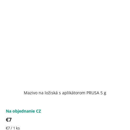
Mazivo na ložiská s aplikátorom PRUSA 5 g
Na objednanie CZ
€7
Jednotková
€7 / 1 ks