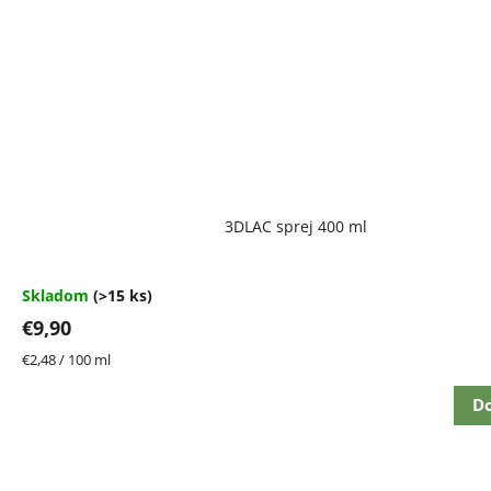
Priemerné
3DLAC sprej 400 ml
hodnotenie
produktu
je
4,7
Skladom
(>15 ks)
z
€9,90
5
hviezdičiek.
Jednotková
€2,48 / 100 ml
cena:
Do