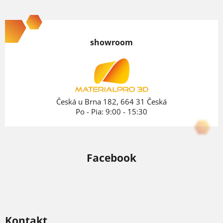
Z
á
p
showroom
ä
t
i
e
Česká u Brna 182, 664 31 Česká
Po - Pia: 9:00 - 15:30
Facebook
Kontakt