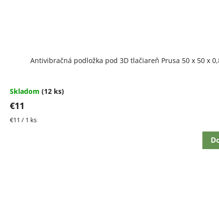
Antivibračná podložka pod 3D tlačiareň Prusa 50 x 50 x 0
Skladom
(12 ks)
€11
Jednotková
€11 / 1 ks
cena:
Do