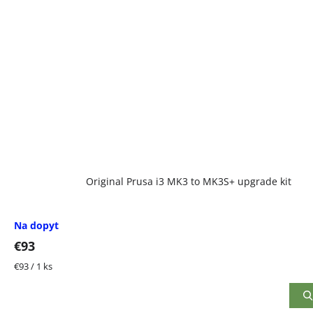
Original Prusa i3 MK3 to MK3S+ upgrade kit
Na dopyt
€93
Jednotková
€93 / 1 ks
cena: