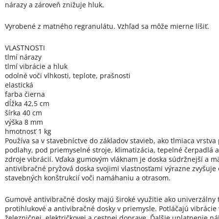
nárazy a zároveň znižuje hluk.
Vyrobené z matného regranulátu. Vzhľad sa môže mierne líšiť.
VLASTNOSTI
tlmí nárazy
tlmí vibrácie a hluk
odolné voči vlhkosti, teplote, prašnosti
elastická
farba čierna
dĺžka 42,5 cm
šírka 40 cm
výška 8 mm
hmotnosť 1 kg
Používa sa v stavebníctve do základov stavieb, ako tlmiaca vrstva
podlahy, pod priemyselné stroje, klimatizácia, tepelné čerpadlá 
zdroje vibrácií. Vďaka gumovým vláknam je doska súdržnejší a mä
antivibračné pryžová doska svojimi vlastnosťami výrazne zvyšuje
stavebných konštrukcií voči namáhaniu a otrasom.
Gumové antivibračné dosky majú široké využitie ako univerzálny 
protihlukové a antivibračné dosky v priemysle. Potláčajú vibrácie 
železničnej, električkovej a cestnej doprave. Ďalšie uplatnenie ná