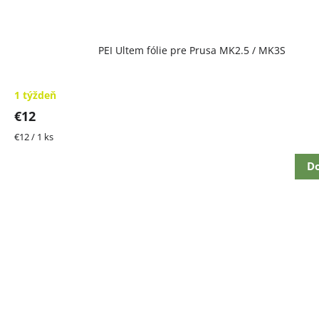
PEI Ultem fólie pre Prusa MK2.5 / MK3S
1 týždeň
€12
Jednotková
€12 / 1 ks
cena:
Do