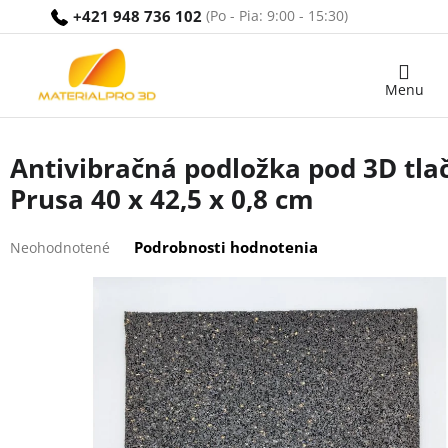
Prejsť
+421 948 736 102
na
obsah
Nákupný
košík
Antivibračná podložka pod 3D tla
Prusa 40 x 42,5 x 0,8 cm
Priemerné
Podrobnosti hodnotenia
Neohodnotené
hodnotenie
produktu
je
0,0
z
5
hviezdičiek.