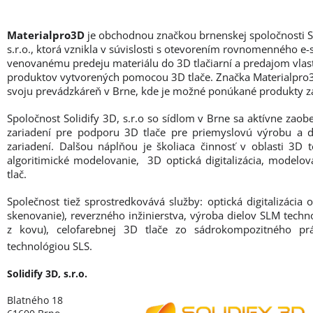
Materialpro3D
je obchodnou značkou brnenskej spoločnosti So
s.r.o., ktorá vznikla v súvislosti s otevorením rovnomenného e
venovanému predeju materiálu do 3D tlačiarní a predajom vlas
produktov vytvorených pomocou 3D tlače. Značka Materialpro
svoju prevádzkáreň v Brne, kde je možné ponúkané produkty z
Spoločnost Solidify 3D, s.r.o so sídlom v Brne sa aktívne zao
zariadení pre podporu 3D tlače pre priemyslovú výrobu a 
zariadení. Dalšou náplňou je školiaca činnosť v oblasti 3D t
algoritimické modelovanie, 3D optická digitalizácia, modelo
tlač.
Společnost tiež sprostredkovává služby: optická digitalizácia 
skenovanie), reverzného inžinierstva, výroba dielov SLM techno
z kovu), celofarebnej 3D tlače zo sádrokompozitného pr
technológiou SLS.
Solidify 3D, s.r.o.
Blatného 18