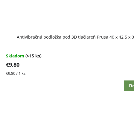
Antivibračná podložka pod 3D tlačiareň Prusa 40 x 42,5 x 
Skladom
(>15 ks)
€9,80
Jednotková
€9,80 / 1 ks
cena:
Do