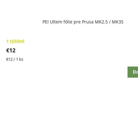
PEI Ultem fólie pre Prusa MK2.5 / MK3S
1 týždeň
€12
Jednotková
€12 / 1 ks
cena:
Do