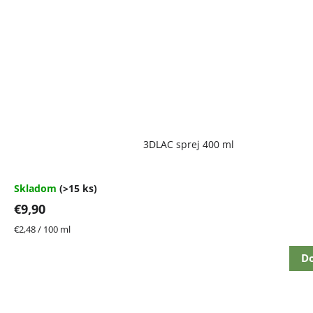
Priemerné
3DLAC sprej 400 ml
hodnotenie
produktu
je
4,7
Skladom
(>15 ks)
z
€9,90
5
hviezdičiek.
Jednotková
€2,48 / 100 ml
cena:
Do