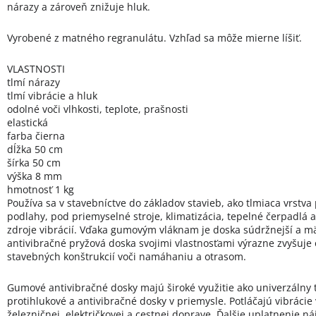
nárazy a zároveň znižuje hluk.
Vyrobené z matného regranulátu. Vzhľad sa môže mierne líšiť.
VLASTNOSTI
tlmí nárazy
tlmí vibrácie a hluk
odolné voči vlhkosti, teplote, prašnosti
elastická
farba čierna
dĺžka 50 cm
šírka 50 cm
výška 8 mm
hmotnosť 1 kg
Používa sa v stavebníctve do základov stavieb, ako tlmiaca vrstva
podlahy, pod priemyselné stroje, klimatizácia, tepelné čerpadlá 
zdroje vibrácií. Vďaka gumovým vláknam je doska súdržnejší a mä
antivibračné pryžová doska svojimi vlastnosťami výrazne zvyšuje
stavebných konštrukcií voči namáhaniu a otrasom.
Gumové antivibračné dosky majú široké využitie ako univerzálny 
protihlukové a antivibračné dosky v priemysle. Potláčajú vibrácie 
železničnej, električkovej a cestnej doprave. Ďalšie uplatnenie ná