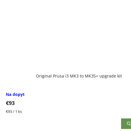
Original Prusa i3 MK3 to MK3S+ upgrade kit
Na dopyt
€93
Jednotková
€93 / 1 ks
cena: