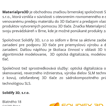
Materialpro3D
je obchodnou značkou brnenskej spoločnosti So
s.r.o., ktorá vznikla v súvislosti s otevorením rovnomenného e
venovanému predeju materiálu do 3D tlačiarní a predajom vlas
produktov vytvorených pomocou 3D tlače. Značka Materialpro
svoju prevádzkáreň v Brne, kde je možné ponúkané produkty z
Spoločnost Solidify 3D, s.r.o so sídlom v Brne sa aktívne zao
zariadení pre podporu 3D tlače pre priemyslovú výrobu a 
zariadení. Dalšou náplňou je školiaca činnosť v oblasti 3D t
algoritimické modelovanie, 3D optická digitalizácia, modelo
tlač.
Společnost tiež sprostredkovává služby: optická digitalizácia 
skenovanie), reverzného inžinierstva, výroba dielov SLM techno
z kovu), celofarebnej 3D tlače zo sádrokompozitného pr
technológiou SLS.
Solidify 3D, s.r.o.
Blatného 18