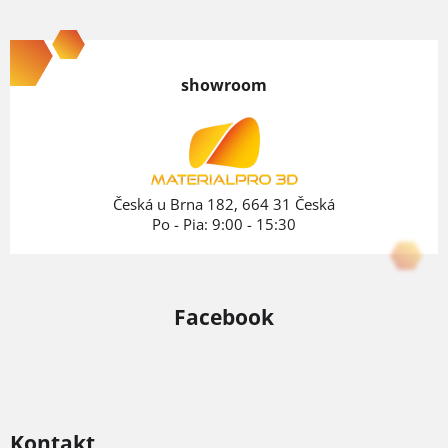
Z
á
p
showroom
ä
t
i
e
Česká u Brna 182, 664 31 Česká
Po - Pia: 9:00 - 15:30
Facebook
Kontakt