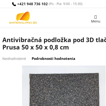
Prejsť
+421 948 736 102
na
obsah
Nákupný
košík
Antivibračná podložka pod 3D tla
Prusa 50 x 50 x 0,8 cm
Priemerné
Podrobnosti hodnotenia
Neohodnotené
hodnotenie
produktu
je
0,0
z
5
hviezdičiek.