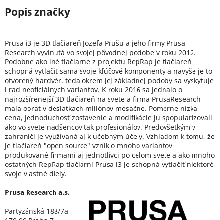
Prusa i3 je 3D tlačiareň Jozefa Prušu a jeho firmy Prusa
Research vyvinutá vo svojej pôvodnej podobe v roku 2012.
Podobne ako iné tlačiarne z projektu RepRap je tlačiareň
schopná vytlačiť sama svoje kľúčové komponenty a navyše je to
otvorený hardvér, teda okrem jej základnej podoby sa vyskytuje
i rad neoficiálnych variantov. K roku 2016 sa jednalo o
najrozšírenejší 3D tlačiareň na svete a firma PrusaResearch
mala obrat v desiatkach miliónov mesačne. Pomerne nízka
cena, jednoduchosť zostavenie a modifikácie ju spopularizovali
ako vo svete nadšencov tak profesionálov. Predovšetkým v
zahraničí je využívaná aj k učebným účely. Vzhľadom k tomu, že
je tlačiareň "open source" vzniklo mnoho variantov
produkované firmami aj jednotlivci po celom svete a ako mnoho
ostatných RepRap tlačiarní Prusa i3 je schopná vytlačiť niektoré
svoje vlastné diely.
Prusa Research a.s.
Partyzánská 188/7a