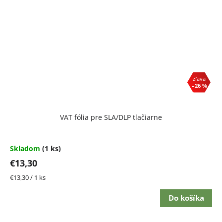
–26 %
VAT fólia pre SLA/DLP tlačiarne
Skladom
(1 ks)
€13,30
Jednotková
€13,30 / 1 ks
cena:
Do košíka