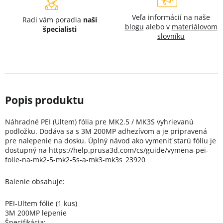
Veľa informácií na naše
Radi vám poradia
naši
blogu
alebo v
materiálovom
špecialisti
slovníku
Náhradné PEI (Ultem) fólia pre MK2.5 / MK3S vyhrievanú
podložku. Dodáva sa s 3M 200MP adhezívom a je pripravená
pre nalepenie na dosku. Úplný návod ako vymeniť starú fóliu je
dostupný na https://help.prusa3d.com/cs/guide/vymena-pei-
folie-na-mk2-5-mk2-5s-a-mk3-mk3s_23920
Balenie obsahuje:
PEI-Ultem fólie (1 kus)
3M 200MP lepenie
Špecifikácia: