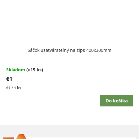
Priemerné
Sáčok uzatvárateľný na zips 400x300mm
hodnotenie
produktu
je
4,5
Skladom
(>15 ks)
z
€1
5
hviezdičiek.
Jednotková
€1 / 1 ks
cena:
Do košíka
Z