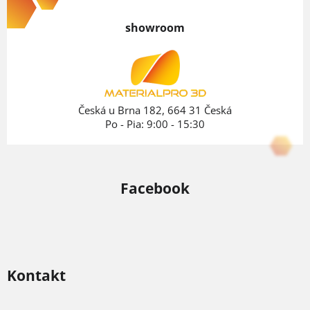
á
p
showroom
ä
t
i
e
Česká u Brna 182, 664 31 Česká
Po - Pia: 9:00 - 15:30
Facebook
Kontakt