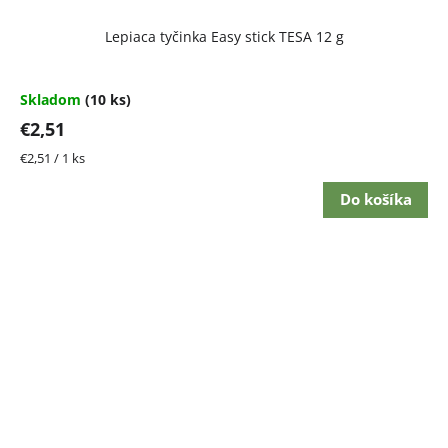
Lepiaca tyčinka Easy stick TESA 12 g
Skladom
(10 ks)
€2,51
Jednotková
€2,51 / 1 ks
cena:
Do košíka