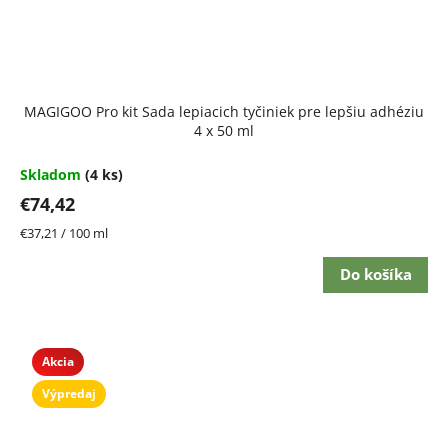
MAGIGOO Pro kit Sada lepiacich tyčiniek pre lepšiu adhéziu
4 x 50 ml
Skladom
(4 ks)
€74,42
Jednotková
€37,21 / 100 ml
cena:
Do košíka
Akcia
Výpredaj