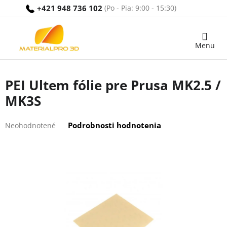
Prejsť
+421 948 736 102
na
obsah
Nákupný
košík
PEI Ultem fólie pre Prusa MK2.5 /
MK3S
Priemerné
Podrobnosti hodnotenia
Neohodnotené
hodnotenie
produktu
je
0,0
z
5
hviezdičiek.