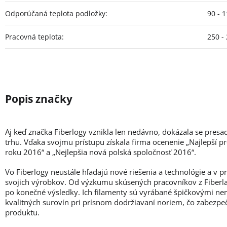
Odporúčaná teplota podložky
:
90 - 
Pracovná teplota
:
250 -
Aj keď značka Fiberlogy vznikla len nedávno, dokázala se presa
trhu. Vďaka svojmu prístupu získala firma ocenenie „Najlepší p
roku 2016“ a „Nejlepšia nová polská spoločnosť 2016“.
Vo Fiberlogy neustále hľadajú nové riešenia a technológie a v 
svojich výrobkov. Od výzkumu skúsených pracovníkov z Fiberlab
po konečné výsledky. Ich filamenty sú vyrábané špičkovými ne
kvalitných surovín pri prísnom dodržiavaní noriem, čo zabezpe
produktu.