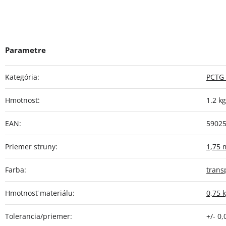
Kategória
:
PCTG 
Hmotnosť
:
1.2 kg
EAN
:
5902
Priemer struny
:
1,75
Farba
:
trans
Hmotnosť materiálu
:
0,75 
Tolerancia/priemer
:
+/- 0