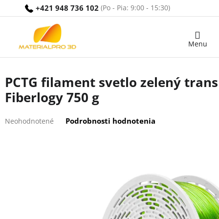
Prejsť
+421 948 736 102
na
obsah
Nákupný
košík
PCTG filament svetlo zelený tra
Fiberlogy 750 g
Priemerné
Podrobnosti hodnotenia
Neohodnotené
hodnotenie
produktu
je
0,0
z
5
hviezdičiek.