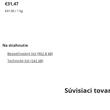
€31,47
Jednotková
€41,96 / 1 kg
cena:
Bezpečnostný list (902.8 kB)
Technický list (242 kB)
Súvisiaci tova