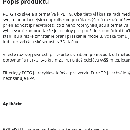
PCTG ako skvelá alternatíva k PET-G. Oba tieto vlákna sa radí med
svojím populárnejším náprotivkom ponúka zvýšenú rázovú húževn
priehľadnosť (priesvitnosť), čo z neho robí vynikajúcu alternatívu
vyhrievanú komoru, takže je ideálny pre použitie s domácimi tla
stabilitu a nízke zmrštenie bráni praskanie modelu. Vďaka tomu je
ľudí bez veľkých skúseností s 3D tlačou.
V teste rázovej pevnosti pri vzorke s vrubom pomocou Izod metód
porovnaní s PET-G: 5-8 kJ / m2). PCTG tiež odoláva vyšším teplotám
Fiberlogy PCTG je recyklovateľný a pre verziu Pure TR je schválen
neobsahuje BPA.
Aplikácia
:
PRIEMYSEL: náhradné diely, krátke série, úžitkové vzory