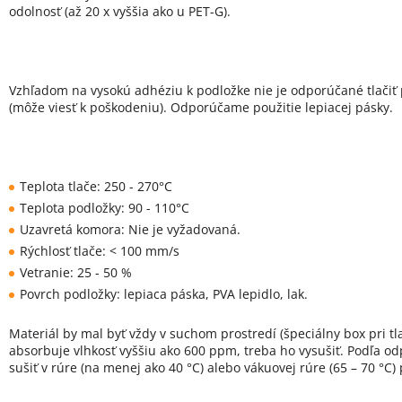
odolnosť (až 20 x vyššia ako u PET-G).
Vzhľadom na vysokú adhéziu k podložke nie je odporúčané tlačiť 
(môže viesť k poškodeniu). Odporúčame použitie lepiacej pásky.
Teplota tlače: 250 - 270°C
Teplota podložky: 90 - 110°C
Uzavretá komora: Nie je vyžadovaná.
Rýchlosť tlače: < 100 mm/s
Vetranie: 25 - 50 %
Povrch podložky: lepiaca páska, PVA lepidlo, lak.
Materiál by mal byť vždy v suchom prostredí (špeciálny box pri tla
absorbuje vlhkosť vyššiu ako 600 ppm, treba ho vysušiť. Podľa o
sušiť v rúre (na menej ako 40 °C) alebo vákuovej rúre (65 – 70 °C)