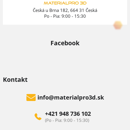
i
e
Česká u Brna 182, 664 31 Česká
Po - Pia: 9:00 - 15:30
Facebook
Kontakt
info
@
materialpro3d.sk
+421 948 736 102