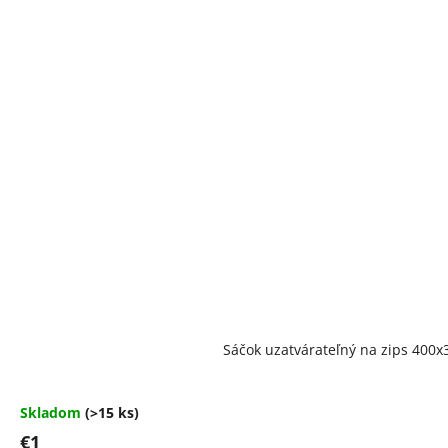
Priemerné
Sáčok uzatvárateľný na zips 40
hodnotenie
produktu
je
4,5
Skladom
(>15 ks)
z
€1
5