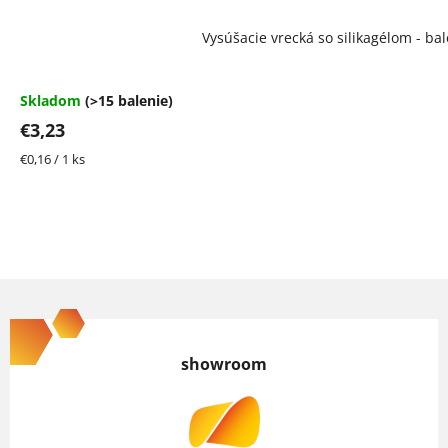
Vysúšacie vrecká so silikagélom - bal
Skladom
(>15 balenie)
€3,23
Jednotková
€0,16 / 1 ks
cena:
Z
á
p
showroom
ä
t