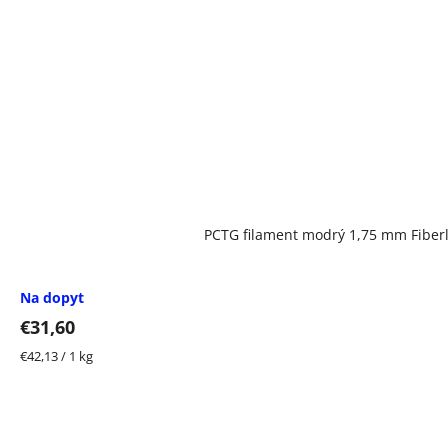
PCTG filament modrý 1,75 mm Fiberl
Na dopyt
€31,60
Jednotková
€42,13 / 1 kg
cena: