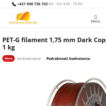
Prejsť
+421 948 736 102
na
obsah
Nákupný
košík
PET-G filament 1,75 mm Dark Cop
1 kg
Priemerné
Podrobnosti hodnotenia
Akcia
Neohodnotené
hodnotenie
produktu
je
0,0
z
5
hviezdičiek.