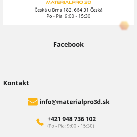
e
Česká u Brna 182, 664 31 Česká
Po - Pia: 9:00 - 15:30
Facebook
Kontakt
info
@
materialpro3d.sk
+421 948 736 102