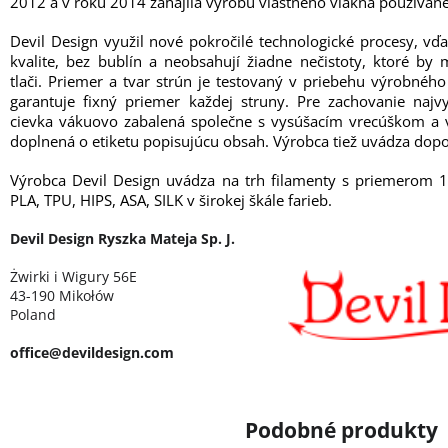
2012 a v roku 2014 zahájila výrobu vlastného vlákna používané
Devil Design využil nové pokročilé technologické procesy, vď
kvalite, bez bublín a neobsahují žiadne nečistoty, ktoré b
tlači. Priemer a tvar strún je testovaný v priebehu výrobné
garantuje fixný priemer každej struny. Pre zachovanie najvy
cievka vákuovo zabalená společne s vysúšacím vrecúškom a v
doplnená o etiketu popisujúcu obsah. Výrobca tiež uvádza dopo
Výrobca Devil Design uvádza na trh filamenty s priemerom 
PLA, TPU, HIPS, ASA, SILK v širokej škále farieb.
Devil Design Ryszka Mateja Sp. J.
Żwirki i Wigury 56E
43-190 Mikołów
Poland
office@devildesign.com