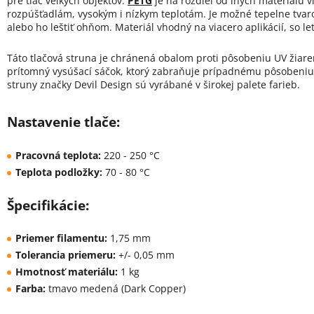
pre tlač veľkých objektov.
PETG
je na rozdiel od iných materiálu v
rozpúšťadlám, vysokým i nízkym teplotám. Je možné tepelne tvar
alebo ho leštiť ohňom. Materiál vhodný na viacero aplikácií, so lets
Táto tlačová struna je chránená obalom proti pôsobeniu UV žiare
prítomný vysúšací sáčok, ktorý zabraňuje prípadnému pôsobeniu v
struny značky Devil Design sú vyrábané v širokej palete farieb.
Nastavenie tlače:
Pracovná teplota:
220 - 250 °C
Teplota podložky:
70 - 80 °C
Špecifikácie:
Priemer filamentu:
1,75 mm
Tolerancia priemeru:
+/- 0,05 mm
Hmotnosť materiálu:
1 kg
Farba:
tmavo medená (Dark Copper)