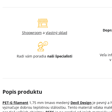
Dopr
Shoowroom
a
vlastný sklad
Veľa in
Radi vám poradia
naši špecialisti
PET-G filament
1,75 mm tmavo medený
Devil Design
je pevný a h
vyznačuje dobrou teplotnou stálosťou. Tento materiál vďaka malé