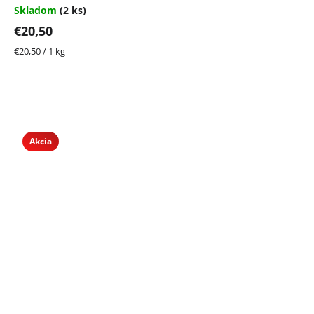
Skladom
(2 ks)
€20,50
Jednotková
€20,50 / 1 kg
cena:
Akcia