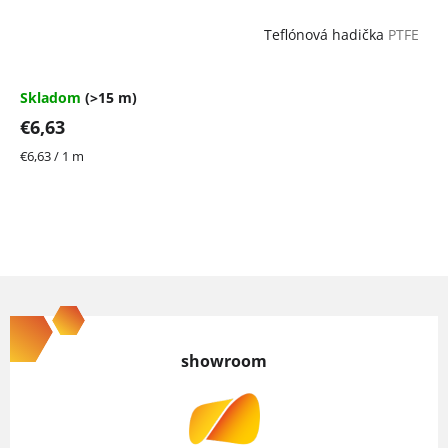
Teflónová hadička
PTFE
Skladom
(>15 m)
€6,63
Jednotková
€6,63 / 1 m
cena:
Z
á
p
showroom
ä
t
i