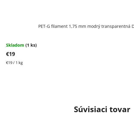
PET-G filament 1,75 mm modrý transparentná De
Skladom
(1 ks)
€19
Jednotková
€19 / 1 kg
cena:
Súvisiaci tovar