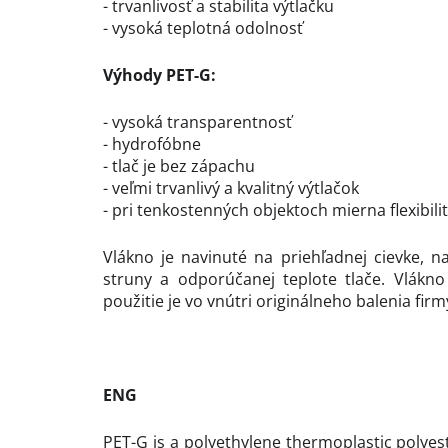
- trvanlivosť a stabilita výtlačku
- vysoká teplotná odolnosť
Výhody PET-G:
- vysoká transparentnosť
- hydrofóbne
- tlač je bez zápachu
- veľmi trvanlivý a kvalitný výtlačok
- pri tenkostenných objektoch mierna flexibili
Vlákno je navinuté na priehľadnej cievke, n
struny a odporúčanej teplote tlače. Vlákn
použitie je vo vnútri originálneho balenia fir
ENG
PET-G is a polyethylene thermoplastic polye