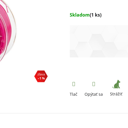
Skladom
(1 ks)
–1 %
Strážiť
Tlač
Opýtať sa