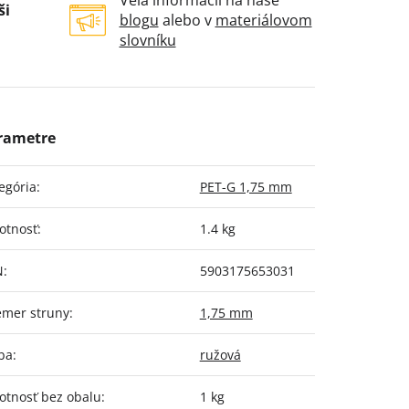
Veľa informácií na naše
ši
blogu
alebo v
materiálovom
slovníku
egória
:
PET-G 1,75 mm
otnosť
:
1.4 kg
N
:
5903175653031
emer struny
:
1,75 mm
ba
:
ružová
tnosť bez obalu
:
1 kg