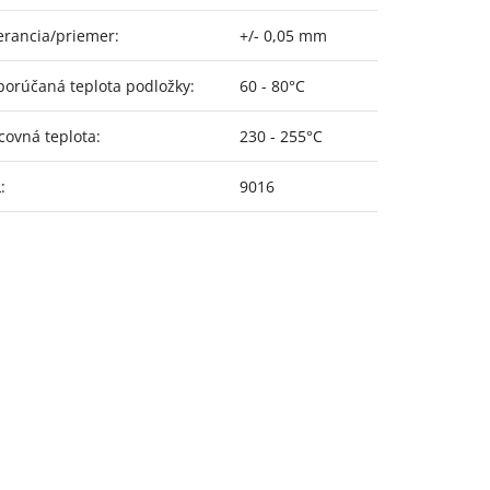
erancia/priemer
:
+/- 0,05 mm
orúčaná teplota podložky
:
60 - 80°C
covná teplota
:
230 - 255°C
L
:
9016