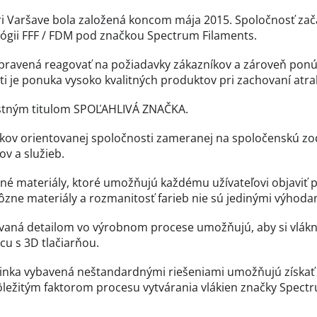
 Varšave bola založená koncom mája 2015. Spoločnosť zača
ológii FFF / FDM pod značkou Spectrum Filaments.
ipravená reagovať na požiadavky zákazníkov a zároveň ponú
 je ponuka vysoko kvalitných produktov pri zachovaní atrak
estným titulom SPOĽAHLIVÁ ZNAČKA.
ov orientovanej spoločnosti zameranej na spoločenskú zod
v a služieb.
é materiály, ktoré umožňujú každému užívateľovi objaviť pl
Rôzne materiály a rozmanitosť farieb nie sú jedinými výhod
ovaná detailom vo výrobnom procese umožňujú, aby si vlákn
cu s 3D tlačiarňou.
 linka vybavená neštandardnými riešeniami umožňujú získať
ležitým faktorom procesu vytvárania vlákien značky Spectru