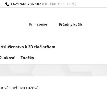
+421 948 736 102
Nákupný
Prázdny košík
košík
Príslušenstvo k 3D tlačiarňam
2. akosť
Značky
arivá snehovo ružová.