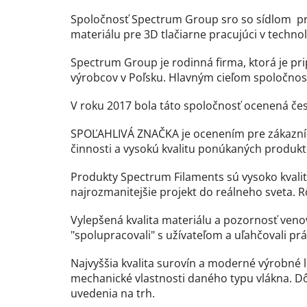
Spoločnosť Spectrum Group sro so sídlom pri
materiálu pre 3D tlačiarne pracujúci v techn
Spectrum Group je rodinná firma, ktorá je pr
výrobcov v Poľsku. Hlavným cieľom spoločnosti
V roku 2017 bola táto spoločnosť ocenená č
SPOĽAHLIVÁ ZNAČKA je ocenením pre zákazník
činnosti a vysokú kvalitu ponúkaných produkto
Produkty Spectrum Filaments sú vysoko kvalitn
najrozmanitejšie projekt do reálneho sveta. 
Vylepšená kvalita materiálu a pozornosť ven
"spolupracovali" s užívateľom a uľahčovali prá
Najvyššia kvalita surovín a moderné výrobné
mechanické vlastnosti daného typu vlákna. Dô
uvedenia na trh.