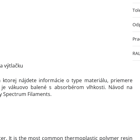
Tol
Odp
Pra
RA
ta výtlačku
a ktorej nájdete informácie o type materiálu, priemere
o je vákuovo balené s absorbérom vlhkosti. Návod na
my Spectrum Filaments.
ster. It is the most common thermoplastic polymer resin