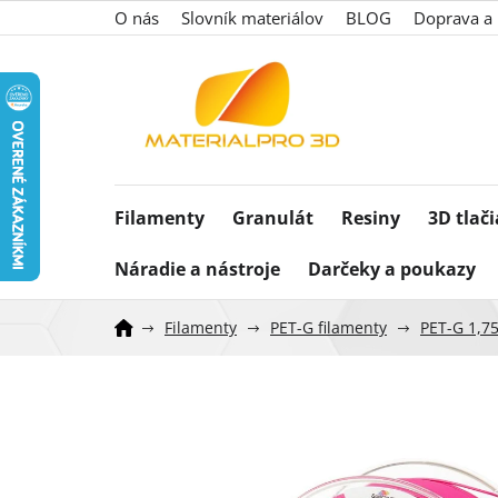
Prejsť
O nás
Slovník materiálov
BLOG
Doprava a 
na
obsah
Filamenty
Granulát
Resiny
3D tlač
Náradie a nástroje
Darčeky a poukazy
Filamenty
PET-G filamenty
PET-G 1,7