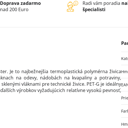
Doprava zadarmo
Radi vám poradia
na
nad 200 Euro
špecialisti
Kat
ter. Je to najbežnejšia termoplastická polymérna živica
Hm
áknach na odevy, nádobách na kvapaliny a potraviny,
 sklenými vláknami pre technické živice. PET-G je ideálny
EA
ďalších výrobkov vyžadujúcich relatívne vysokú pevnosť,
Pri
Far
Hmo