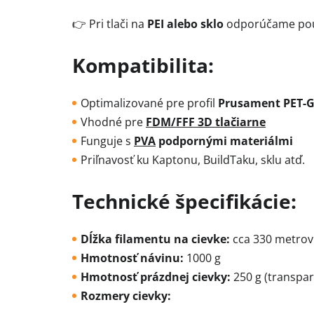
👉 Pri tlači na
PEI alebo sklo
odporúčame po
Kompatibilita:
Optimalizované pre profil
Prusament PET-
Vhodné pre
FDM/FFF 3D tlačiarne
Funguje s
PVA
podpornými materiálmi
Priľnavosť ku Kaptonu, BuildTaku, sklu atď.
Technické špecifikácie:
Dĺžka filamentu na cievke:
cca 330 metrov
Hmotnosť návinu:
1000 g
Hmotnosť prázdnej cievky:
250 g (transpar
Rozmery cievky: