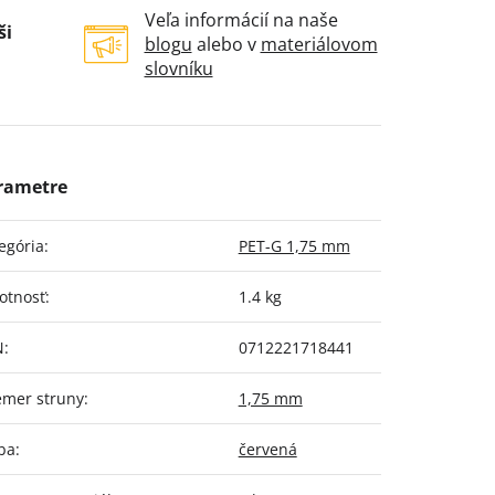
Veľa informácií na naše
ši
blogu
alebo v
materiálovom
slovníku
egória
:
PET-G 1,75 mm
otnosť
:
1.4 kg
N
:
0712221718441
emer struny
:
1,75 mm
ba
:
červená