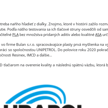
treba naňho hľadieť z diaľky. Znojmo, ktoré v histórii zažilo roz
utie. Podľa nášho testovania sa ich tlačové struny osvedčili od 
čiteľné
PLA
bez množstva pridaných aditív alebo kvalitné
ASA
urč
a vo firme Bulan s.r.o. spracovávajúce plasty prvá myšlienka na 
upráci so spoločnosťou UNIPETROL. Do polovice roku 2020 pokrač
očnosti Resinex, IMCD a ďalšie…
D tlačiarom na overenie kvality a následnú spätnú väzbu, ktorá