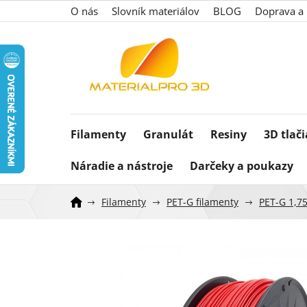
Prejsť
O nás
Slovník materiálov
BLOG
Doprava a 
na
obsah
Filamenty
Granulát
Resiny
3D tlač
Náradie a nástroje
Darčeky a poukazy
Filamenty
PET-G filamenty
PET-G 1,7