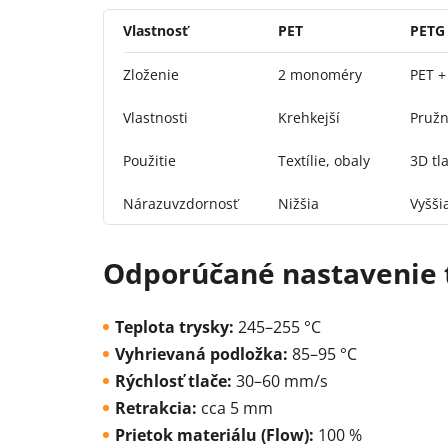
Vlastnosť
PET
PETG
Zloženie
2 monoméry
PET +
Vlastnosti
Krehkejší
Pružn
Použitie
Textílie, obaly
3D tla
Nárazuvzdornosť
Nižšia
Vyšši
Odporúčané nastavenie t
Teplota trysky:
245–255 °C
Vyhrievaná podložka:
85–95 °C
Rýchlosť tlače:
30–60 mm/s
Retrakcia:
cca 5 mm
Prietok materiálu (Flow):
100 %