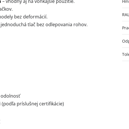
m
– vhodný aj na vonkajšie použitie.
Hmo
ačkov.
RA
modely bez deformácií.
 jednoduchá tlač bez odlepovania rohov.
Pra
Odp
Tol
 odolnosť
i
(podľa príslušnej certifikácie)
: