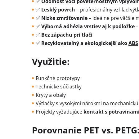
✅
Odolnosť voči poveternostným vplyvo
✅
Lesklý povrch
– profesionálny vzhľad výtl
✅
Nízke zmršťovanie
– ideálne pre väčšie 
✅
Výborná adhézia vrstiev aj k podložke
–
✅
Bez zápachu pri tlači
✅
Recyklovateľný a ekologickejší ako
ABS
Využitie:
Funkčné prototypy
Technické súčiastky
Kryty a obaly
Výtlačky s vysokými nárokmi na mechanickú
Projekty vyžadujúce
kontakt s potravinam
Porovnanie PET vs. PETG