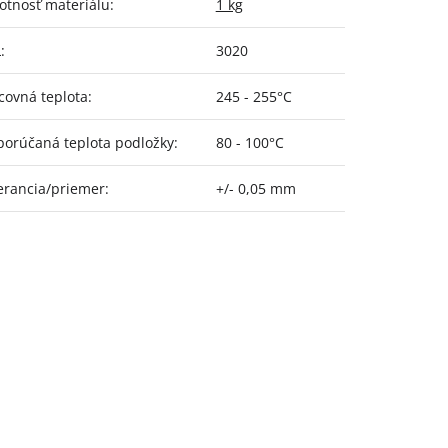
tnosť materiálu
:
1 kg
L
:
3020
covná teplota
:
245 - 255°C
orúčaná teplota podložky
:
80 - 100°C
erancia/priemer
:
+/- 0,05 mm