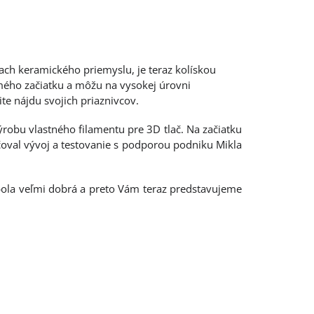
mach keramického priemyslu, je teraz kolískou
samého začiatku a môžu na vysokej úrovni
ite nájdu svojich priaznivcov.
výrobu vlastného filamentu pre 3D tlač. Na začiatku
oval vývoj a testovanie s podporou podniku Mikla
 bola veľmi dobrá a preto Vám teraz predstavujeme