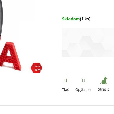
Skladom
(1 ks)
–16 %
Strážiť
Tlač
Opýtať sa