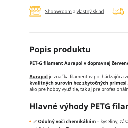
Shoowroom
a
vlastný sklad
PET-G filament Aurapol v dopravnej červen
Aurapol
je značka filamentov pochádzajúca z
kvalitných surovín bez zbytočných prímesí
ako pre hobby využitie, tak aj pre profesionáln
Hlavné výhody
PETG fil
✅
Odolný voči chemikáliám
– kyseliny, zás