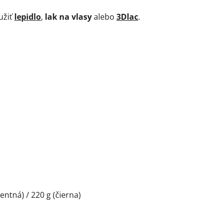
užiť
lepidlo
,
lak na vlasy
alebo
3Dlac
.
G
entná) / 220 g (čierna)