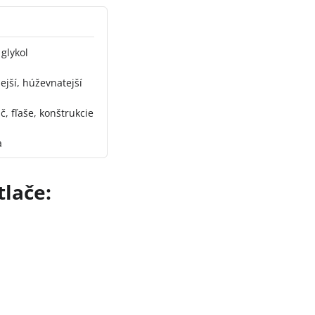
 glykol
ejší, húževnatejší
č, fľaše, konštrukcie
a
lače: