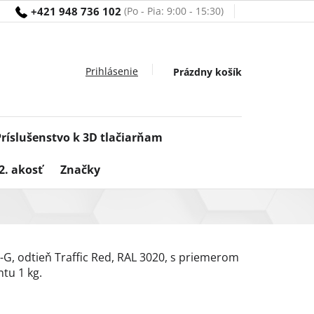
+421 948 736 102
Nákupný
Prázdny košík
košík
Príslušenstvo k 3D tlačiarňam
2. akosť
Značky
-G, odtieň Traffic Red, RAL 3020, s priemerom
tu 1 kg.