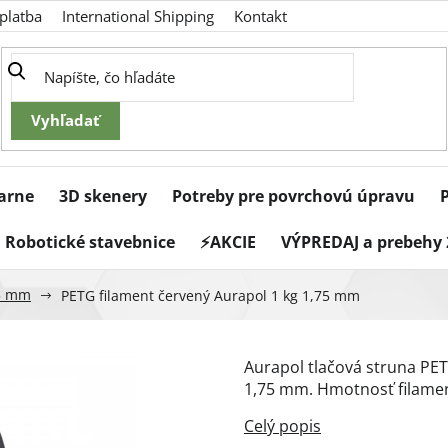
platba
International Shipping
Kontakt
iarne
3D skenery
Potreby pre povrchovú úpravu
Robotické stavebnice
⚡AKCIE
VÝPREDAJ a prebehy 
5 mm
PETG filament červený Aurapol 1 kg 1,75 mm
Aurapol tlačová struna PET
1,75 mm. Hmotnosť filamen