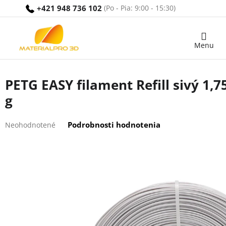
Prejsť
+421 948 736 102
na
obsah
Nákupný
košík
PETG EASY filament Refill sivý 1,
g
Priemerné
Podrobnosti hodnotenia
Neohodnotené
hodnotenie
produktu
je
0,0
z
5
hviezdičiek.