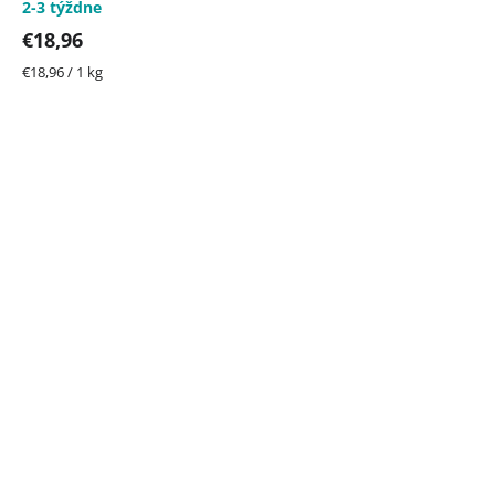
2-3 týždne
€18,96
Jednotková
€18,96 / 1 kg
cena: