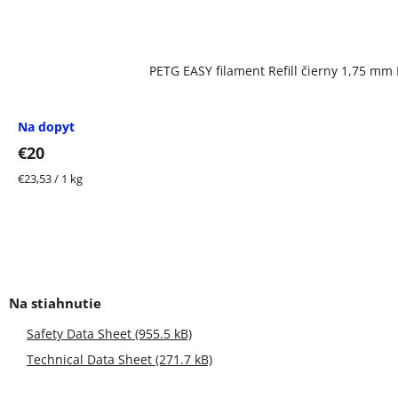
PETG EASY filament Refill čierny 1,75 mm 
Na dopyt
€20
Jednotková
€23,53 / 1 kg
cena:
Safety Data Sheet (955.5 kB)
Technical Data Sheet (271.7 kB)