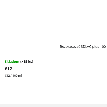
Rozprašovač 3DLAC plus 100
Skladom
(>15 ks)
€12
Jednotková
€12 / 100 ml
cena: