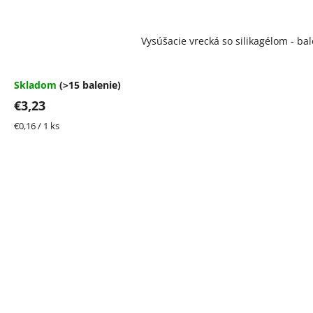
Vysúšacie vrecká so silikagélom - bal
Skladom
(>15 balenie)
€3,23
Jednotková
€0,16 / 1 ks
cena: