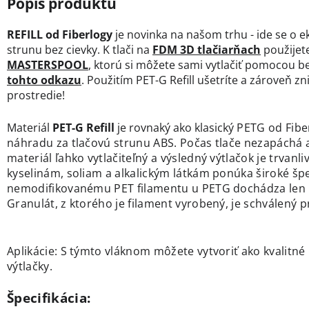
REFILL od Fiberlogy
je novinka na našom trhu - ide se o ek
strunu bez cievky. K tlači na
FDM 3D tlačiarňach
použijet
MASTERSPOOL
, ktorú si môžete sami vytlačiť pomocou b
tohto odkazu
. Použitím PET-G Refill ušetríte a zároveň z
prostredie!
Materiál
PET-G Refill
je rovnaký ako klasický
PETG od Fiber
náhradu za tlačovú strunu ABS. Počas tlače nezapáchá 
materiál ľahko vytlačiteľný a výsledný výtlačok je trvanl
kyselinám, soliam a alkalickým látkám ponúka široké špe
nemodifikovanému PET filamentu u PETG dochádza len 
Granulát, z ktorého je filament vyrobený, je schválený 
Aplikácie: S týmto vláknom môžete vytvoriť ako kvalitné 
výtlačky.
Špecifikácia: