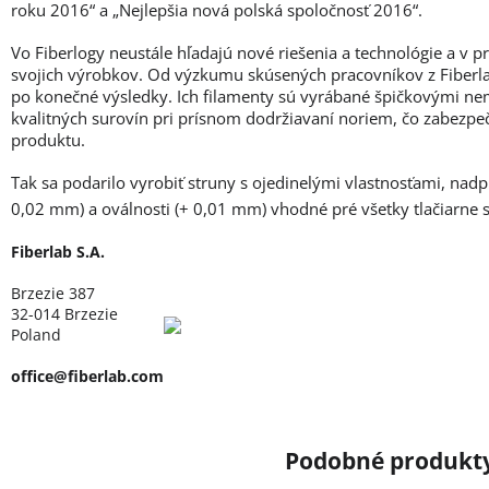
roku 2016“ a „Nejlepšia nová polská spoločnosť 2016“.
Vo Fiberlogy neustále hľadajú nové riešenia a technológie a v 
svojich výrobkov. Od výzkumu skúsených pracovníkov z Fiberlab
po konečné výsledky. Ich filamenty sú vyrábané špičkovými ne
kvalitných surovín pri prísnom dodržiavaní noriem, čo zabezpe
produktu.
Tak sa podarilo vyrobiť struny s ojedinelými vlastnosťami, nad
0,02 mm) a oválnosti (+ 0,01 mm) vhodné pré všetky tlačiarne
Fiberlab S.A.
Brzezie 387
32-014 Brzezie
Poland
office@fiberlab.com