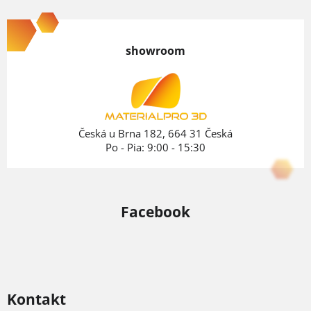
Z
á
p
showroom
ä
t
i
e
Česká u Brna 182, 664 31 Česká
Po - Pia: 9:00 - 15:30
Facebook
Kontakt