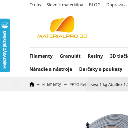
Prejsť
O nás
Slovník materiálov
BLOG
Doprava a 
na
obsah
Filamenty
Granulát
Resiny
3D tlač
Náradie a nástroje
Darčeky a poukazy
Filamenty
PETG Refill sivá 1 kg Abaflex 