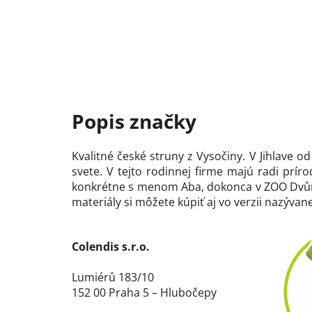
Kvalitné české struny z Vysočiny. V Jihlave 
svete. V tejto rodinnej firme majú radi prí
konkrétne s menom Aba, dokonca v ZOO Dvůr K
materiály si môžete kúpiť aj vo verzii nazývan
Colendis s.r.o.
Lumiérů 183/10
152 00 Praha 5 – Hlubočepy