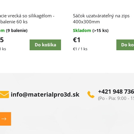
Priemerné
cie vrecká so silikagélom -
Sáčok uzatvárateľný na zips
hodnotenie
 balenie 60 ks
produktu
400x300mm
je
dom
(9 balenie)
Skladom
(>15 ks)
4,5
65
€1
z
5
Do košíka
Do ko
ková
Jednotková
1 ks
€1 / 1 ks
hviezdičiek.
cena:
+421 948 736
info
@
materialpro3d.sk