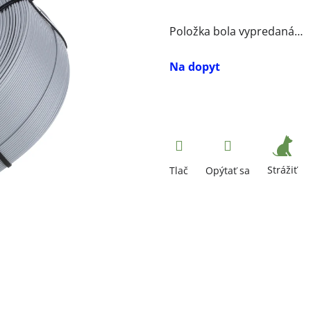
Položka bola vypredaná…
Na dopyt
Strážiť
Tlač
Opýtať sa