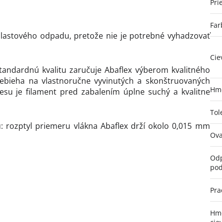
Pri
Far
 plastového odpadu, pretože nie je potrebné vyhadzovať
Cie
tandardnú kvalitu zaručuje Abaflex výberom kvalitného
ebieha na vlastnoručne vyvinutých a skonštruovaných
Hmo
su je filament pred zabalením úplne suchý a kvalitne
Tol
: rozptyl priemeru vlákna Abaflex drží okolo 0,015 mm
Ova
Odp
pod
Pra
Hmo