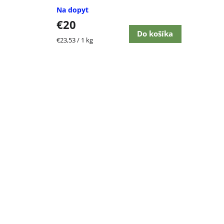
Na dopyt
€20
Do košíka
Jednotková
€23,53 / 1 kg
cena: