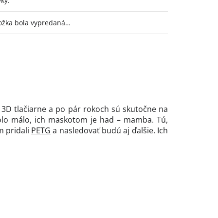
vky
:
ožka bola vypredaná…
o 3D tlačiarne a po pár rokoch sú skutočne na
ebolo málo, ich maskotom je had – mamba. Tú,
m pridali
PETG
a nasledovať budú aj ďalšie. Ich