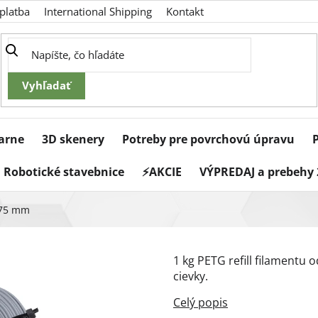
platba
International Shipping
Kontakt
iarne
3D skenery
Potreby pre povrchovú úpravu
Robotické stavebnice
⚡AKCIE
VÝPREDAJ a prebehy 
1,75 mm
1 kg PETG refill filamentu 
cievky.