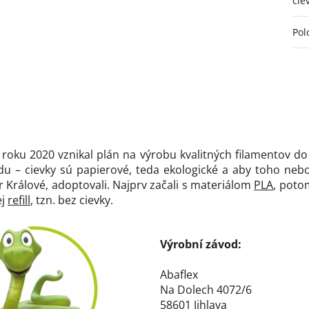
cie
Pol
od roku 2020 vznikal plán na výrobu kvalitných filamentov d
rodu – cievky sú papierové, teda ekologické a aby toho n
rálové, adoptovali. Najprv začali s materiálom
PLA
, poto
ej
refill
, tzn. bez cievky.
Výrobní závod:
Abaflex
Na Dolech 4072/6
58601 Jihlava