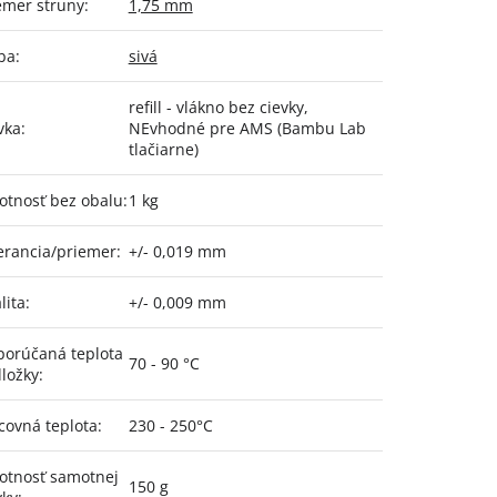
emer struny
:
1,75 mm
ba
:
sivá
refill - vlákno bez cievky,
vka
:
NEvhodné pre AMS (Bambu Lab
tlačiarne)
tnosť bez obalu
:
1 kg
erancia/priemer
:
+/- 0,019 mm
lita
:
+/- 0,009 mm
orúčaná teplota
70 - 90 °C
ložky
:
covná teplota
:
230 - 250°C
tnosť samotnej
150 g