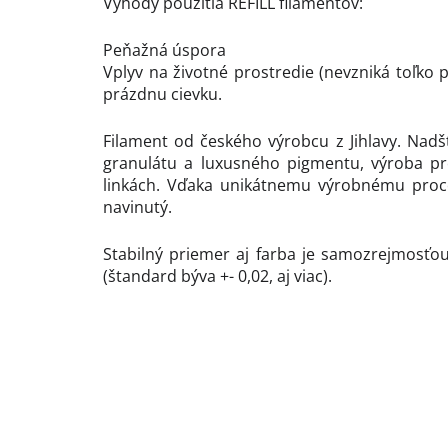
Výhody použitia REFILL filamentov:
Peňažná úspora
Vplyv na životné prostredie (nevzniká toľko
prázdnu cievku.
Filament od českého výrobcu z Jihlavy. Nadš
granulátu a luxusného pigmentu, výroba pr
linkách. Vďaka unikátnemu výrobnému proce
navinutý.
Stabilný priemer aj farba je samozrejmosťou
(štandard býva +- 0,02, aj viac).