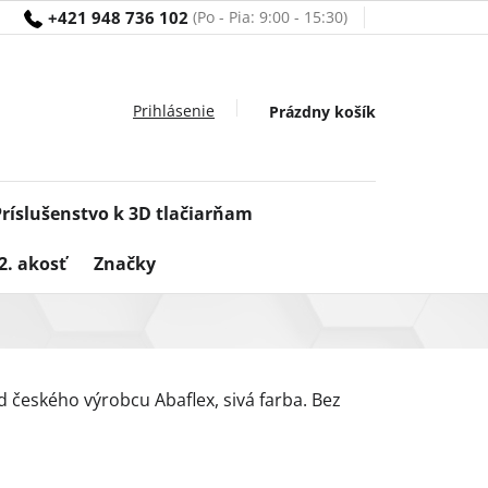
+421 948 736 102
Nákupný
Prázdny košík
košík
Príslušenstvo k 3D tlačiarňam
2. akosť
Značky
od českého výrobcu Abaflex, sivá farba. Bez