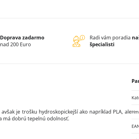
Doprava zadarmo
Radi vám poradia
na
nad 200 Euro
špecialisti
Kat
 avšak je trošku hydroskopickejší ako napríklad PLA, ale
Hm
a a má dobrú tepelnú odolnosť.
EA