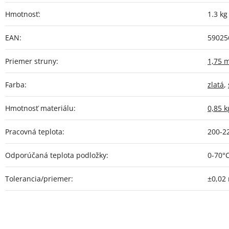
Hmotnosť
:
1.3 kg
EAN
:
59025
Priemer struny
:
1,75 
Farba
:
zlatá
,
Hmotnosť materiálu
:
0,85 k
Pracovná teplota
:
200-2
Odporúčaná teplota podložky
:
0-70°
Tolerancia/priemer
:
±0,02