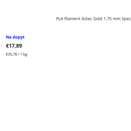
PLA filament Aztec Gold 1,75 mm Spec
Na dopyt
€17,89
Jednotková
€35,78 / 1 kg
cena: