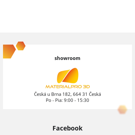
cena:
Z
á
p
showroom
ä
t
i
e
Česká u Brna 182, 664 31 Česká
Po - Pia: 9:00 - 15:30
Facebook