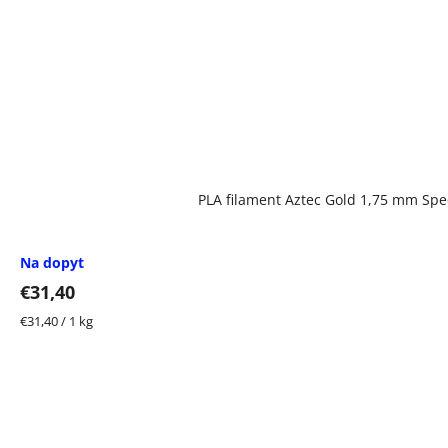
PLA filament Aztec Gold 1,75 mm Spe
Na dopyt
€31,40
Jednotková
€31,40 / 1 kg
cena: