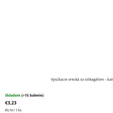
Vysúšacie vrecká so silikagélom - bal
Skladom
(>15 balenie)
€3,23
Jednotková
€0,16 / 1 ks