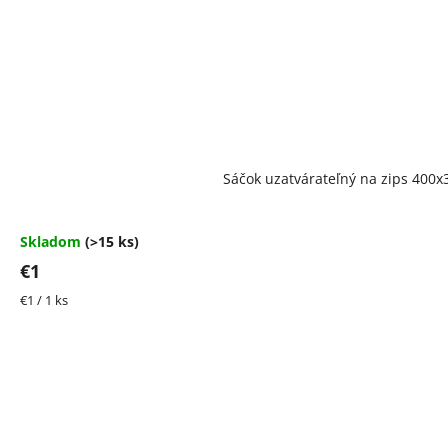
Priemerné
Sáčok uzatvárateľný na zips 40
hodnotenie
produktu
je
4,5
Skladom
(>15 ks)
z
€1
5
hviezdičiek.
Jednotková
€1 / 1 ks
cena: