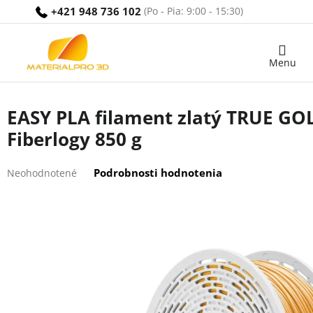
Prejsť
+421 948 736 102
na
obsah
Nákupný
košík
EASY PLA filament zlatý TRUE G
Fiberlogy 850 g
Priemerné
Podrobnosti hodnotenia
Neohodnotené
hodnotenie
produktu
je
0,0
z
5
hviezdičiek.