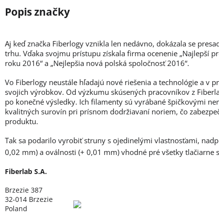
Aj keď značka Fiberlogy vznikla len nedávno, dokázala se presa
trhu. Vďaka svojmu prístupu získala firma ocenenie „Najlepší p
roku 2016“ a „Nejlepšia nová polská spoločnosť 2016“.
Vo Fiberlogy neustále hľadajú nové riešenia a technológie a v 
svojich výrobkov. Od výzkumu skúsených pracovníkov z Fiberlab
po konečné výsledky. Ich filamenty sú vyrábané špičkovými ne
kvalitných surovín pri prísnom dodržiavaní noriem, čo zabezpe
produktu.
Tak sa podarilo vyrobiť struny s ojedinelými vlastnosťami, nad
0,02 mm) a oválnosti (+ 0,01 mm) vhodné pré všetky tlačiarne
Fiberlab S.A.
Brzezie 387
32-014 Brzezie
Poland