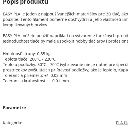
EASY PLA je jeden z najpoužívanejších materiálov pre 3D tlač, ak
použitie. Tento filament pomerne dosť vydrží a jeho vlastnosti u
komplikovaných prvkov
EASY PLA môžete použiť napríklad na vytvorenie funkčných protot
Jednoduchosť tlače by mala uspokojiť hobby tlačiarov i profesioná
Hmotnosť struny: 0,85 kg
Teplota tlače: 200°C - 220°C
Teplota podložky: 50°C - 70°C (vyhrievanie nie je nutné pre špeciá
prostriedkov zvyšujúcich priľnavosť podložky; ako je lepidlo, Kapt
Tolerancia priemeru: +/- 0,02 mm
Tolerancia kruhovitosti: + 0,01 mm
Kategória
:
PLA f