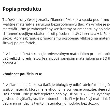
Tlačové struny českej značky Filament PM, ktorá spadá pod firmu
kvalitné materiály a zaručujú bezproblémovú tlač. Pri výrobe je 
materiálu, čím je zabezpečený konštantný priemer struny po celej 
chránené dvojitým obalom proti pôsobeniu UV žiarenia a v každo
sáčok, ktorý zabraňuje prípadnému pôsobeniu vlhkosti na materiá
širokej palete farieb.
PLA biela tlačová struna je univerzálnym materiálom pre technol
tlač veľkých predmetov. Je najpoužívanejším materiálom pre 3D tl
podložku.
Vhodnosť použitia PLA:
PLA filament sa ľahko sa tlačí, je biologicky odbúrateľné (teda aj 
však o materiál, ktorý nie je vhodný na vonkajšie použitie, degrad
UV žiareniu. Nie je tiež teplotne odolný. Už pri 30 - 50 ° C výtla
je vhodné výtlačky voziť v automobiloch. PLA je horľavý materiá
tlačiareň pri tlači s týmto materiálom dlhodobo bez dozoru.