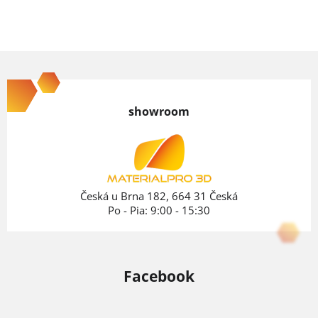
Z
á
p
showroom
ä
t
i
e
Česká u Brna 182, 664 31 Česká
Po - Pia: 9:00 - 15:30
Facebook