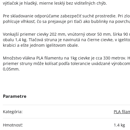
výtlačok je hladký, mierne lesklý bez viditeľných chýb.
Pre skladovanie odporúčame zabezpečiť suché prostredie. Pri zl
pohlcuje vlhkosť, čo sa prejavuje pri tlači ako bublinky na povrch
Vonkajší priemer cievky 202 mm, vnútorný otvor 50 mm, šírka 90
obalu 1,4 kg. Tlačová struna je navinutá na čierne cievke, v igel
krabici a ešte jednom igelitovom obale.
Množstvo vlákna PLA filamentu na 1kg cievke je cca 330 metrov. H
priemer struny môže kolísať podľa tolerancie uvádzané výrobcom.
0,05mm.
Kategória
:
PLA fil
Hmotnosť
:
1.4 kg