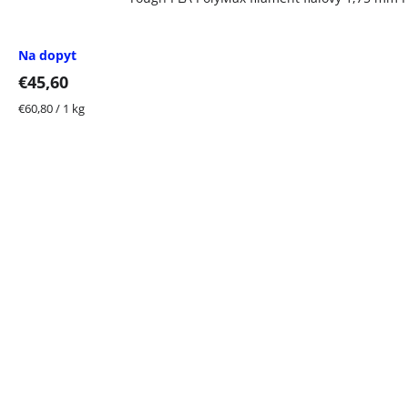
Na dopyt
€45,60
Jednotková
€60,80 / 1 kg
cena: