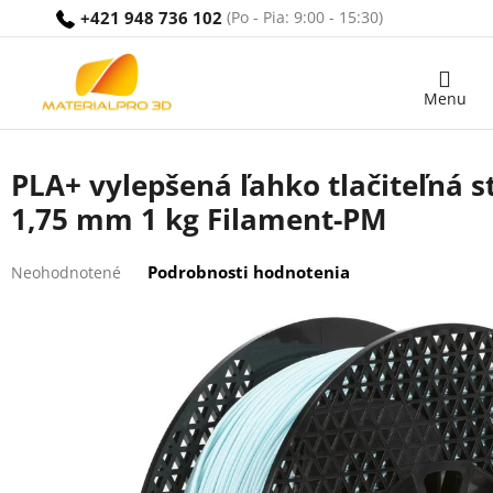
Prejsť
+421 948 736 102
na
obsah
Nákupný
košík
PLA+ vylepšená ľahko tlačiteľná 
1,75 mm 1 kg Filament-PM
Priemerné
Podrobnosti hodnotenia
Neohodnotené
hodnotenie
produktu
je
0,0
z
5
hviezdičiek.