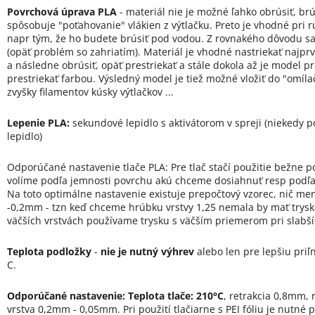
Povrchová úprava PLA
- materiál nie je možné ľahko obrúsiť, brú
spôsobuje "poťahovanie" vlákien z výtlačku. Preto je vhodné pri 
napr tým, že ho budete brúsiť pod vodou. Z rovnakého dôvodu sa 
(opäť problém so zahriatím). Materiál je vhodné nastriekať najpr
a následne obrúsiť, opäť prestriekať a stále dokola až je model 
prestriekať farbou. Výsledný model je tiež možné vložiť do "omíl
zvyšky filamentov kúsky výtlačkov ...
Lepenie PLA:
sekundové lepidlo s aktivátorom v spreji (niekedy 
lepidlo)
Odporúčané nastavenie tlače PLA: Pre tlač stačí použitie bežne p
volíme podľa jemnosti povrchu akú chceme dosiahnuť resp podľa na
Na toto optimálne nastavenie existuje prepočtový vzorec, nič men
-0,2mm - tzn keď chceme hrúbku vrstvy 1,25 nemala by mať trysk
väčších vrstvách používame trysku s väčším priemerom pri slabš
Teplota podložky
-
nie je nutný výhrev
alebo len pre lepšiu priľ
C.
Odporúčané nastavenie:
Teplota tlače: 210°C
, retrakcia 0,8mm, 
vrstva 0,2mm - 0,05mm. Pri použití tlačiarne s PEI fóliu je nutné