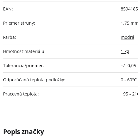
EAN
:
8594185
Priemer struny
:
1,75 m
Farba
:
modrá
Hmotnosť materiálu
:
1 kg
Tolerancia/priemer
:
+/- 0,0
Odporúčaná teplota podložky
:
0 - 60°C
Pracovná teplota
:
195 - 21