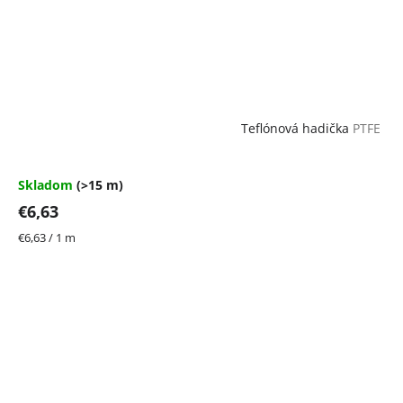
Teflónová hadička
PTFE
Skladom
(>15 m)
€6,63
Jednotková
€6,63 / 1 m
cena: