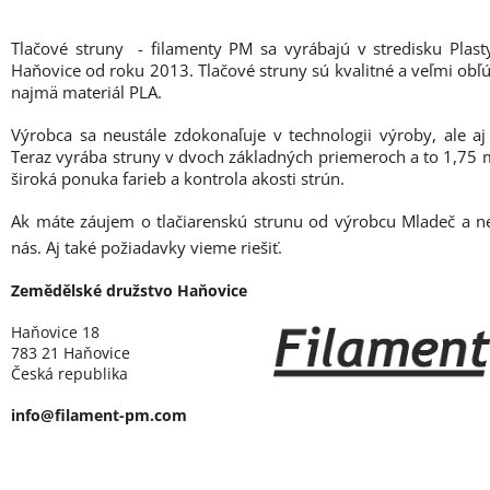
Tlačové struny - filamenty PM sa vyrábajú v stredisku Plas
Haňovice od roku 2013. Tlačové struny sú kvalitné a veľmi obľú
najmä materiál PLA.
Výrobca sa neustále zdokonaľuje v technologii výroby, ale aj
Teraz vyrába struny v dvoch základných priemeroch a to 1,7
široká ponuka farieb a kontrola akosti strún.
Ak máte záujem o tlačiarenskú strunu od výrobcu Mladeč a n
nás. Aj také požiadavky vieme riešiť.
Zemědělské družstvo Haňovice
Haňovice 18
783 21 Haňovice
Česká republika
info@filament-pm.com