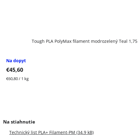
Tough PLA PolyMax filament modrozelený Teal 1,7
Na dopyt
€45,60
Jednotková
€60,80 / 1 kg
cena:
Technický list PLA+ Filament-PM (34.9 kB)