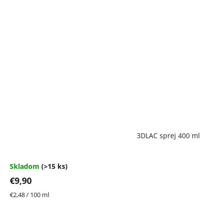
Priemerné
3DLAC sprej 400 ml
hodnotenie
produktu
je
4,7
Skladom
(>15 ks)
z
€9,90
5
hviezdičiek.
Jednotková
€2,48 / 100 ml
cena: