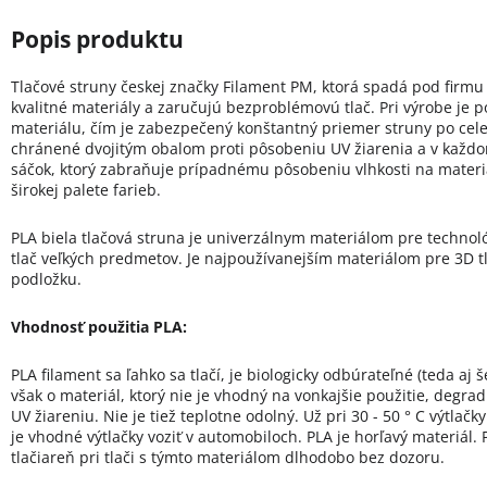
Tlačové struny českej značky Filament PM, ktorá spadá pod firmu
kvalitné materiály a zaručujú bezproblémovú tlač. Pri výrobe je 
materiálu, čím je zabezpečený konštantný priemer struny po celej 
chránené dvojitým obalom proti pôsobeniu UV žiarenia a v každo
sáčok, ktorý zabraňuje prípadnému pôsobeniu vlhkosti na materiá
širokej palete farieb.
PLA biela tlačová struna je univerzálnym materiálom pre technol
tlač veľkých predmetov. Je najpoužívanejším materiálom pre 3D tl
podložku.
Vhodnosť použitia PLA:
PLA filament sa ľahko sa tlačí, je biologicky odbúrateľné (teda aj 
však o materiál, ktorý nie je vhodný na vonkajšie použitie, degrad
UV žiareniu. Nie je tiež teplotne odolný. Už pri 30 - 50 ° C výtla
je vhodné výtlačky voziť v automobiloch. PLA je horľavý materiá
tlačiareň pri tlači s týmto materiálom dlhodobo bez dozoru.