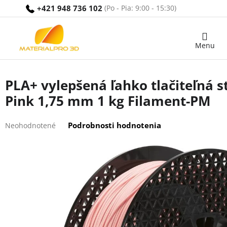
Prejsť
+421 948 736 102
na
obsah
Nákupný
košík
PLA+ vylepšená ľahko tlačiteľná
Pink 1,75 mm 1 kg Filament-PM
Priemerné
Podrobnosti hodnotenia
Neohodnotené
hodnotenie
produktu
je
0,0
z
5
hviezdičiek.