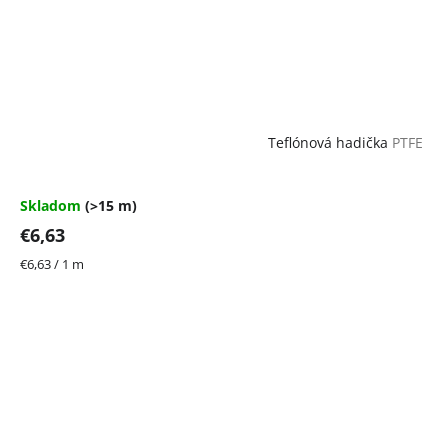
Teflónová hadička
PTFE
Skladom
(>15 m)
€6,63
Jednotková
€6,63 / 1 m
cena: