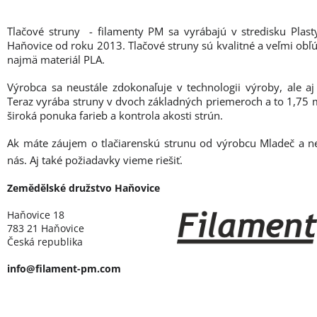
Tlačové struny - filamenty PM sa vyrábajú v stredisku Plas
Haňovice od roku 2013. Tlačové struny sú kvalitné a veľmi obľú
najmä materiál PLA.
Výrobca sa neustále zdokonaľuje v technologii výroby, ale aj
Teraz vyrába struny v dvoch základných priemeroch a to 1,7
široká ponuka farieb a kontrola akosti strún.
Ak máte záujem o tlačiarenskú strunu od výrobcu Mladeč a n
nás. Aj také požiadavky vieme riešiť.
Zemědělské družstvo Haňovice
Haňovice 18
783 21 Haňovice
Česká republika
info@filament-pm.com