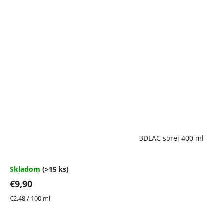
Priemerné
3DLAC sprej 400 ml
hodnotenie
produktu
je
4,7
Skladom
(>15 ks)
z
€9,90
5
hviezdičiek.
Jednotková
€2,48 / 100 ml
cena: