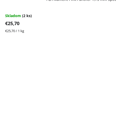
Skladom
(2 ks)
€25,70
Jednotková
€25,70 / 1 kg
cena: