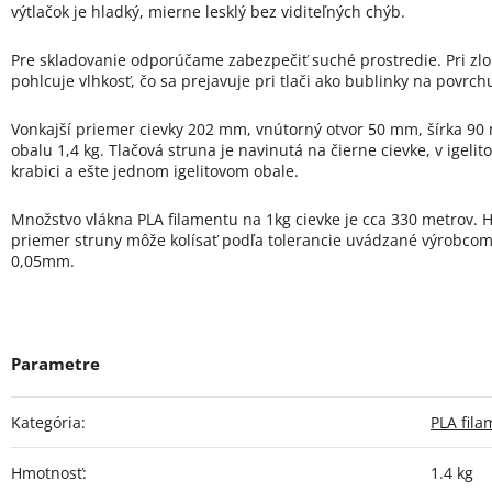
výtlačok je hladký, mierne lesklý bez viditeľných chýb.
Pre skladovanie odporúčame zabezpečiť suché prostredie. Pri zl
pohlcuje vlhkosť, čo sa prejavuje pri tlači ako bublinky na povrch
Vonkajší priemer cievky 202 mm, vnútorný otvor 50 mm, šírka 90
obalu 1,4 kg. Tlačová struna je navinutá na čierne cievke, v igel
krabici a ešte jednom igelitovom obale.
Množstvo vlákna PLA filamentu na 1kg cievke je cca 330 metrov. H
priemer struny môže kolísať podľa tolerancie uvádzané výrobcom.
0,05mm.
Kategória
:
PLA fil
Hmotnosť
:
1.4 kg