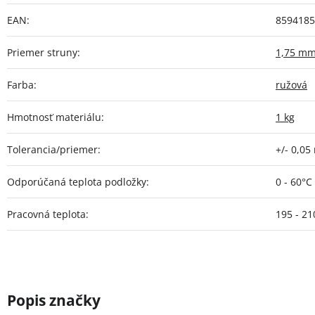
EAN
:
8594185
Priemer struny
:
1,75 m
Farba
:
ružová
Hmotnosť materiálu
:
1 kg
Tolerancia/priemer
:
+/- 0,0
Odporúčaná teplota podložky
:
0 - 60°C
Pracovná teplota
:
195 - 21