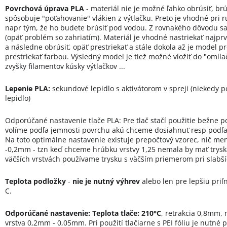
Povrchová úprava PLA
- materiál nie je možné ľahko obrúsiť, brú
spôsobuje "poťahovanie" vlákien z výtlačku. Preto je vhodné pri 
napr tým, že ho budete brúsiť pod vodou. Z rovnakého dôvodu sa 
(opäť problém so zahriatím). Materiál je vhodné nastriekať najpr
a následne obrúsiť, opäť prestriekať a stále dokola až je model 
prestriekať farbou. Výsledný model je tiež možné vložiť do "omíl
zvyšky filamentov kúsky výtlačkov ...
Lepenie PLA:
sekundové lepidlo s aktivátorom v spreji (niekedy 
lepidlo)
Odporúčané nastavenie tlače PLA: Pre tlač stačí použitie bežne p
volíme podľa jemnosti povrchu akú chceme dosiahnuť resp podľa na
Na toto optimálne nastavenie existuje prepočtový vzorec, nič men
-0,2mm - tzn keď chceme hrúbku vrstvy 1,25 nemala by mať trysk
väčších vrstvách používame trysku s väčším priemerom pri slabš
Teplota podložky
-
nie je nutný výhrev
alebo len pre lepšiu priľ
C.
Odporúčané nastavenie:
Teplota tlače: 210°C
, retrakcia 0,8mm, 
vrstva 0,2mm - 0,05mm. Pri použití tlačiarne s PEI fóliu je nutné