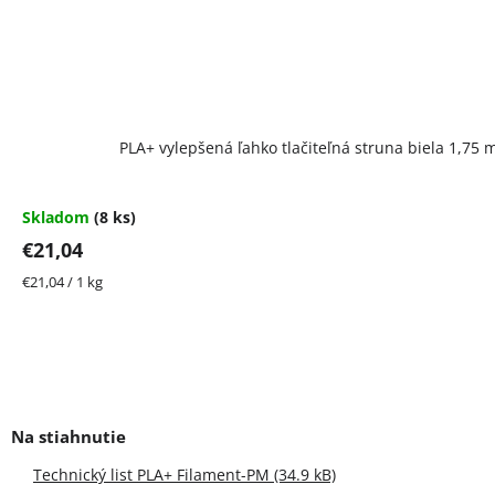
PLA+ vylepšená ľahko tlačiteľná struna biela 1,75
Skladom
(8 ks)
€21,04
Jednotková
€21,04 / 1 kg
cena:
Technický list PLA+ Filament-PM (34.9 kB)