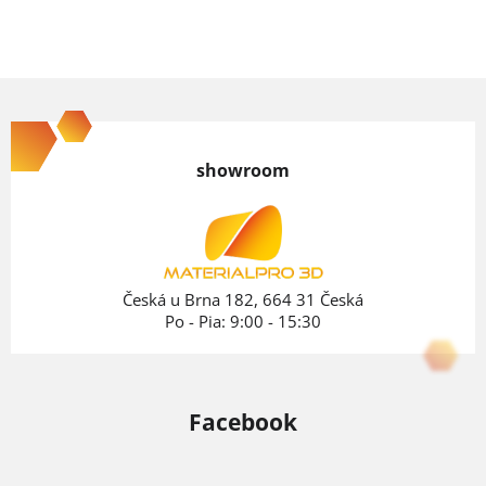
Z
á
p
showroom
ä
t
i
e
Česká u Brna 182, 664 31 Česká
Po - Pia: 9:00 - 15:30
Facebook