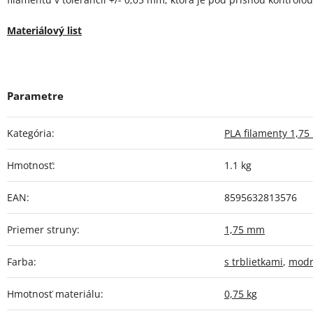
Materiálový list
Kategória
:
PLA filamenty 1,7
Hmotnosť
:
1.1 kg
EAN
:
8595632813576
Priemer struny
:
1,75 mm
Farba
:
s trblietkami
,
mod
Hmotnosť materiálu
:
0,75 kg