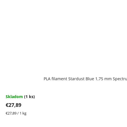
PLA filament Stardust Blue 1,75 mm Spectr
Skladom
(1 ks)
€27,89
Jednotková
€27,89 / 1 kg
cena: