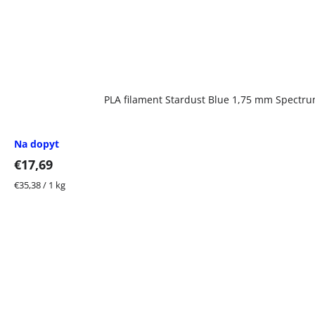
PLA filament Stardust Blue 1,75 mm Spectru
Na dopyt
€17,69
Jednotková
€35,38 / 1 kg
cena: