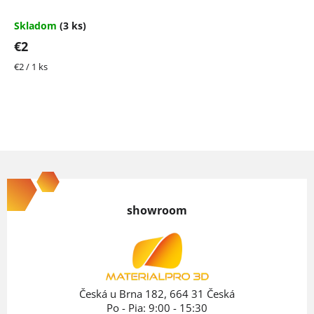
Skladom
(3 ks)
€2
Jednotková
€2 / 1 ks
cena:
Z
á
p
showroom
ä
t
i
e
Česká u Brna 182, 664 31 Česká
Po - Pia: 9:00 - 15:30