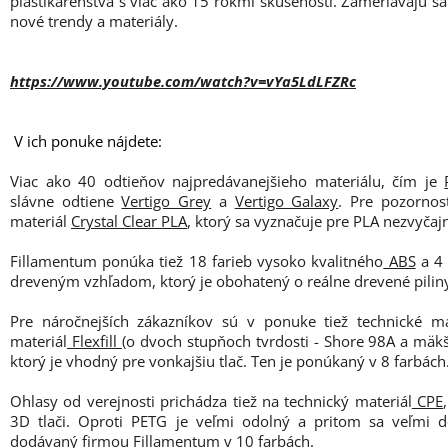
plastikárenstva s viac ako 15 rokmi skúseností. Zameriavajú sa
nové trendy a materiály.
https://www.youtube.com/watch?v=vYa5LdLFZRc
V ich ponuke nájdete:
Viac ako 40 odtieňov najpredávanejšieho materiálu, čím je
slávne odtiene
Vertigo Grey
a
Vertigo Galaxy
. Pre pozorno
materiál
Crystal Clear PLA
, ktorý sa vyznačuje pre PLA nezvyčaj
Fillamentum ponúka tiež 18 farieb vysoko kvalitného
ABS
a 4 
dreveným vzhľadom, ktorý je obohatený o reálne drevené pilin
Pre náročnejších zákazníkov sú v ponuke tiež technické ma
materiál
Flexfill
(o dvoch stupňoch tvrdosti - Shore 98A a mäk
ktorý je vhodný pre vonkajšiu tlač. Ten je ponúkaný v 8 farbách
Ohlasy od verejnosti prichádza tiež na technický materiál
CPE
3D tlači. Oproti PETG je veľmi odolný a pritom sa veľmi do
dodávaný firmou Fillamentum v 10 farbách.