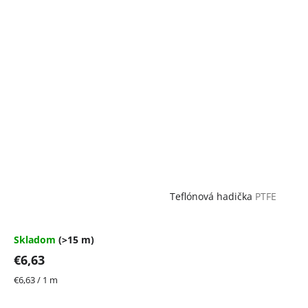
Teflónová hadička
PTFE
Skladom
(>15 m)
€6,63
Jednotková
€6,63 / 1 m
cena: