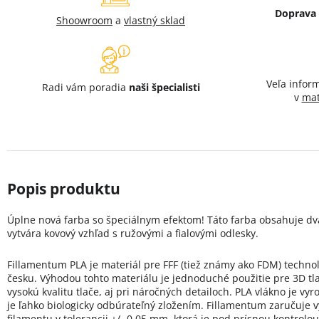
Doprava
Shoowroom
a
vlastný sklad
Veľa infor
Radi vám poradia
naši špecialisti
v
mat
Úplne nová farba so špeciálnym efektom! Táto farba obsahuje dva 
vytvára kovový vzhľad s ružovými a fialovými odlesky.
Fillamentum PLA je materiál pre FFF (tiež známy ako FDM) technol
česku. Výhodou tohto materiálu je jednoduché použitie pre 3D tl
vysokú kvalitu tlače, aj pri náročných detailoch. PLA vlákno je vy
je ľahko biologicky odbúrateľný zložením. Fillamentum zaručuje
filamentu v tolerancii +/- 0,05 mm, ktorá je pod prísnou kontrolo