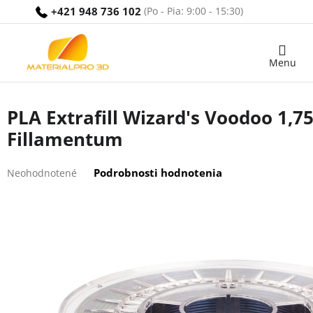
Prejsť
+421 948 736 102
na
obsah
Nákupný
košík
PLA Extrafill Wizard's Voodoo 1,
Fillamentum
Priemerné
Podrobnosti hodnotenia
Neohodnotené
hodnotenie
produktu
je
0,0
z
5
hviezdičiek.