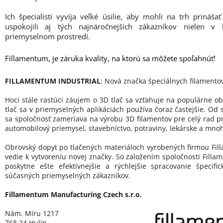
Ich špecialisti vyvíja veľké úsilie, aby mohli na trh prináš
uspokojili aj tých najnáročnejších zákazníkov nielen v
priemyselnom prostredí.
Fillamentum, je záruka kvality, na ktorú sa môžete spoľahnúť!
FILLAMENTUM INDUSTRIAL
: Nová značka špeciálnych filamento
Hoci stále rastúci záujem o 3D tlač sa vzťahuje na populárne ob
tlač sa v priemyselných aplikáciách používa čoraz častejšie. Od 
sa spoločnosť zameriava na výrobu 3D filamentov pre celý rad p
automobilový priemysel, stavebníctvo, potraviny, lekárske a mnoh
Obrovský dopyt po tlačených materiáloch vyrobených firmou Fill
vedie k vytvoreniu novej značky. So založením spoločnosti Filla
poskytne ešte efektívnejšie a rýchlejšie spracovanie špecif
súčasných priemyselných zákazníkov.
Fillamentum Manufacturing Czech s.r.o.
Nám. Míru 1217
768 24 Hulín