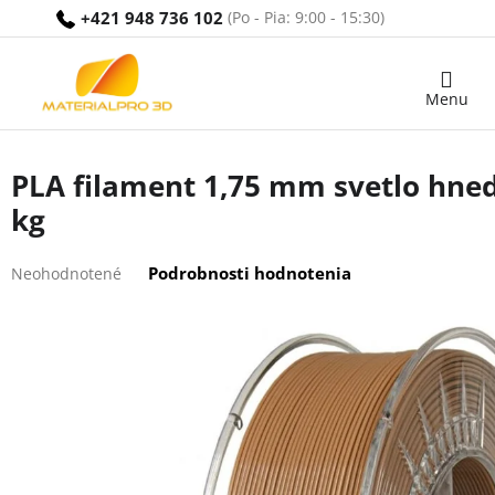
Prejsť
+421 948 736 102
na
obsah
Nákupný
košík
PLA filament 1,75 mm svetlo hned
kg
Priemerné
Podrobnosti hodnotenia
Neohodnotené
hodnotenie
produktu
je
0,0
z
5
hviezdičiek.