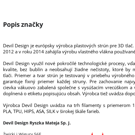
Devil Design je európsky výrobca plastových strún pre 3D tlač.
2012 a v roku 2014 zahájila výrobu vlastného vlákna používané
Devil Design využil nové pokročilé technologické procesy, vď
kvalite, bez bublín a neobsahují žiadne nečistoty, ktoré b
tlači. Priemer a tvar strún je testovaný v priebehu výrobné
garantuje fixný priemer každej struny. Pre zachovanie najvy
cievka vákuovo zabalená společne s vysúšacím vrecúškom a v
doplnená o etiketu popisujúcu obsah. Výrobca tiež uvádza dopo
Výrobca Devil Design uvádza na trh filamenty s priemerom 
PLA, TPU, HIPS, ASA, SILK v širokej škále farieb.
Devil Design Ryszka Mateja Sp. J.
Żwirki i Wigury 56E