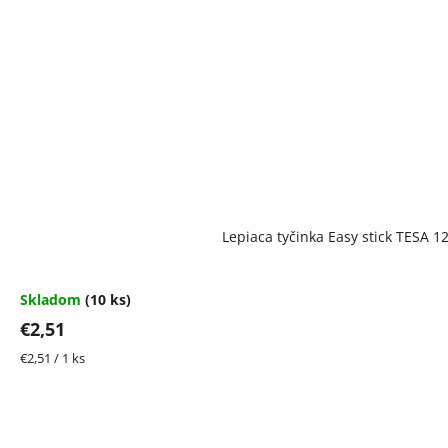
Lepiaca tyčinka Easy stick TESA 12
Skladom
(10 ks)
€2,51
Jednotková
€2,51 / 1 ks
cena: