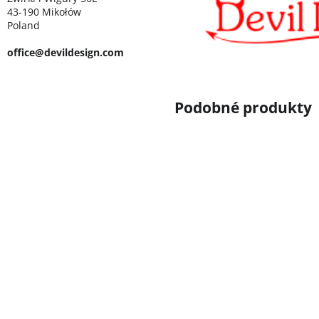
43-190 Mikołów
Poland
office@devildesign.com