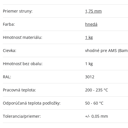
Priemer struny
:
1,75 mm
Farba
:
hnedá
Hmotnosť materiálu
:
1 kg
Cievka
:
vhodné pre AMS (Bamb
Hmotnosť bez obalu
:
1 kg
RAL
:
3012
Pracovná teplota
:
200 - 235 °C
Odporúčaná teplota podložky
:
50 - 60 °C
Tolerancia/priemer
:
+/- 0,05 mm