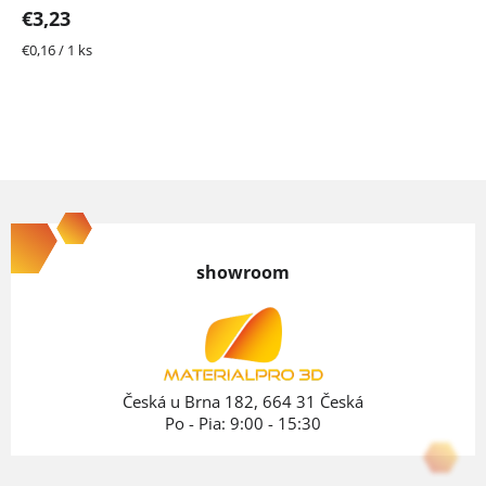
€3,23
Jednotková
€0,16 / 1 ks
cena:
Z
á
p
showroom
ä
t
i
e
Česká u Brna 182, 664 31 Česká
Po - Pia: 9:00 - 15:30