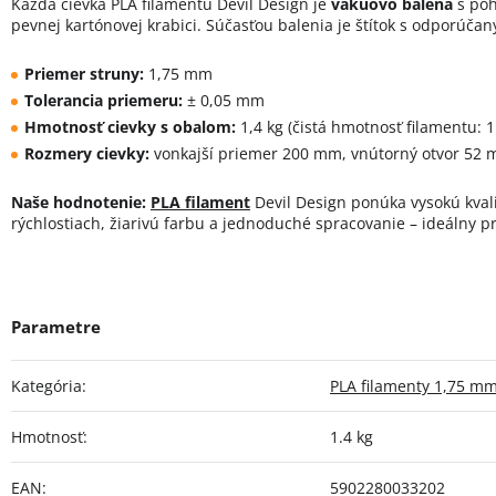
Každá cievka PLA filamentu Devil Design je
vákuovo balená
s poh
pevnej kartónovej krabici. Súčasťou balenia je štítok s odporúča
Priemer struny:
1,75 mm
Tolerancia priemeru:
± 0,05 mm
Hmotnosť cievky s obalom:
1,4 kg (čistá hmotnosť filamentu: 1
Rozmery cievky:
vonkajší priemer 200 mm, vnútorný otvor 52 
Naše hodnotenie:
PLA filament
Devil Design ponúka vysokú kvalit
rýchlostiach, žiarivú farbu a jednoduché spracovanie – ideálny p
Kategória
:
PLA filamenty 1,75 m
Hmotnosť
:
1.4 kg
EAN
:
5902280033202