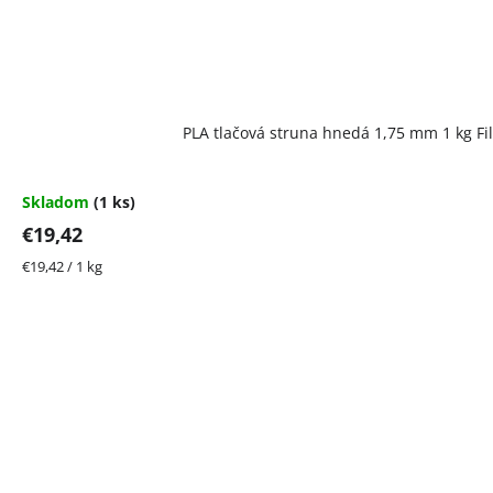
Priemerné
PLA tlačová struna hnedá 1,75 mm 1 kg F
hodnotenie
produktu
je
5,0
Skladom
(1 ks)
z
€19,42
5
hviezdičiek.
Jednotková
€19,42 / 1 kg
cena: