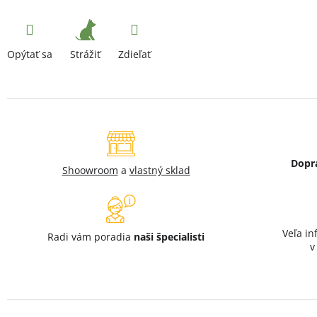
Strážiť
Opýtať sa
Zdieľať
Dopr
Shoowroom
a
vlastný sklad
Veľa in
Radi vám poradia
naši špecialisti