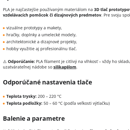
PLA je najčastejšie používaným materiálom na
3D tlač prototypo
vzdelávacích pomôcok či dizajnových predmetov
. Pre svoju spo
vizuálne prototypy a makety,
hračky, doplnky a umelecké modely,
architektonické a dizajnové projekty,
hobby využitie aj profesionálnu tlač.
⚠️
Odporúčanie:
PLA filament je citlivý na vlhkosť – vždy ho skla
uzatvárateľnej nádobe so
silikagélom
.
Odporúčané nastavenia tlače
Teplota trysky:
200 – 220 °C
Teplota podložky:
50 – 60 °C (podľa veľkosti výtlačku)
Balenie a parametre