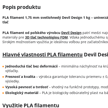
PLA filament 1,75 mm svetlohnedý Devil Design 1 kg – univerzá
tlač
PLA filament od poľského výrobcu
Devil Design
patrí medzi naj
materiály pre
3D tlač technológiou FDM
. Vďaka jednoduchému sp
širokým možnostiam využitia je ideálnou voľbou pre začiatočníkov
Hlavné vlastnosti PLA filamentu
Devil Des
Jednoduchá tlač bez deformácií
– minimálna náchylnosť na krút
výtlačky.
Presnosť a kvalita
– výrobca garantuje toleranciu priemeru ± 
výsledky.
Vysoká pevnosť a tvrdosť
– vhodný na funkčné prototypy, mod
Ekologický materiál
– PLA je biologicky odbúrateľný plast na b
Využitie PLA filamentu