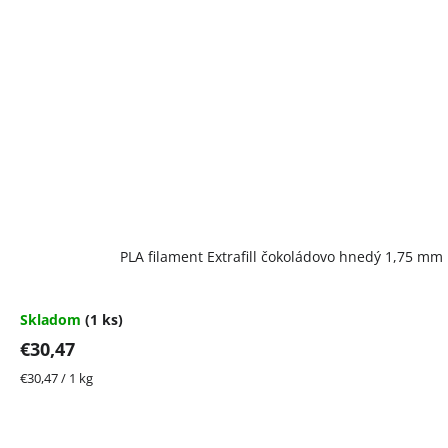
PLA filament Extrafill čokoládovo hnedý 1,75 mm
Skladom
(1 ks)
€30,47
Jednotková
€30,47 / 1 kg
cena: