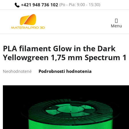
Prejsť
+421 948 736 102
na
obsah
Nákupný
košík
PLA filament Glow in the Dark
Yellowgreen 1,75 mm Spectrum 1
Priemerné
Podrobnosti hodnotenia
Neohodnotené
hodnotenie
produktu
je
0,0
z
5
hviezdičiek.