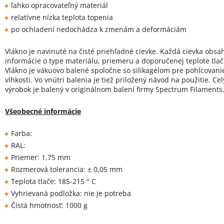
ľahko opracovateľný materiál
relatívne nízka teplota topenia
po ochladení nedochádza k zmenám a deformáciám
Vlákno je navinuté na čisté priehľadné cievke. Každá cievka obsa
informácie o type materiálu, priemeru a doporučenej teplote tlač
Vlákno je vákuovo balené spoločne so silikagélom pre pohlcovani
vlhkosti. Vo vnútri balenia je tiež priložený návod na použitie. Cel
výrobok je balený v originálnom balení firmy Spectrum Filaments
Všeobecné informácie
Farba:
RAL:
Priemer: 1,75 mm
Rozmerová tolerancia: ± 0,05 mm
Teplota tlače: 185-215 ° C
Vyhrievaná podložka: nie je potreba
Čistá hmotnosť: 1000 g