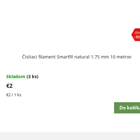
–52
Čistiaci filament Smartfil natural 1,75 mm 10 metrov
Skladom
(3 ks)
€2
Jednotková
€2 / 1 ks
cena:
Do košík
Z