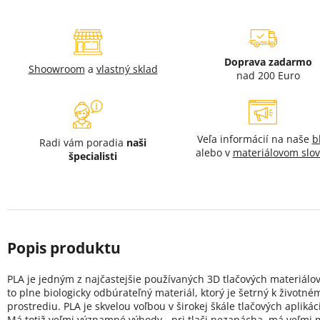
Doprava zadarmo
Shoowroom
a
vlastný sklad
nad 200 Euro
Veľa informácií na naše
b
Radi vám poradia
naši
alebo v
materiálovom slov
špecialisti
PLA je jedným z najčastejšie používaných 3D tlačových materiálov
to plne biologicky odbúrateľný materiál, ktorý je šetrný k životné
prostrediu. PLA je skvelou voľbou v širokej škále tlačových aplikáci
Má totiž veľmi významné výhody - pri tlači nezapácha, má veľmi 