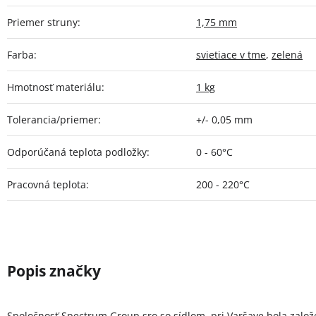
Priemer struny
:
1,75 mm
Farba
:
svietiace v tme
,
zelená
Hmotnosť materiálu
:
1 kg
Tolerancia/priemer
:
+/- 0,05 mm
Odporúčaná teplota podložky
:
0 - 60°C
Pracovná teplota
:
200 - 220°C
Spoločnosť Spectrum Group sro so sídlom pri Varšave bola zalo