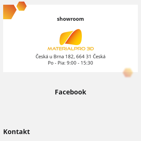
á
p
showroom
ä
t
i
e
Česká u Brna 182, 664 31 Česká
Po - Pia: 9:00 - 15:30
Facebook
Kontakt