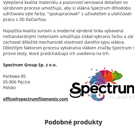
Vylepšená kvalita materiálu a pozornosť venovaná detailom vo
výrobnom procese umožňujú, aby si vlákna Spectrum dlhodobo
udržiavala sýte farby, "spolupracovali" s užívateľom a uľahčovali
prácu s 3D tlačiarňou.
Najvyššia kvalita surovín a moderné výrobné linka vybavená
neštandardnými riešeniami umožňujú získať vybranú farbu a zá
zachovať dôležité mechanické vlastnosti daného typu vlákna.
Dôležitým faktorom procesu vytvárania vlákien značky Spectrum 
prísne testy, ktoré predchádzajú ich uvedenia na trh.
Spectrum Group Sp. z o.o.
Parkowa 85
05-806 Pęcice
Polsko
office@spectrumfilaments.com