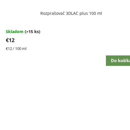
Rozprašovač 3DLAC plus 100 ml
Skladom
(>15 ks)
€12
Jednotková
€12 / 100 ml
cena:
Do košík