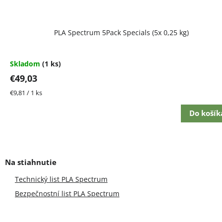
PLA Spectrum 5Pack Specials (5x 0,25 kg)
Skladom
(1 ks)
€49,03
Jednotková
€9,81 / 1 ks
cena:
Do košík
Technický list PLA Spectrum
Bezpečnostní list PLA Spectrum