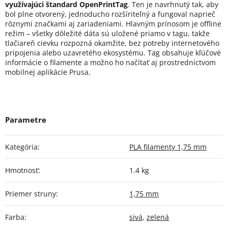
využívajúci štandard OpenPrintTag
. Ten je navrhnutý tak, aby
bol plne otvorený, jednoducho rozšíriteľný a fungoval naprieč
rôznymi značkami aj zariadeniami. Hlavným prínosom je offline
režim – všetky dôležité dáta sú uložené priamo v tagu, takže
tlačiareň cievku rozpozná okamžite, bez potreby internetového
pripojenia alebo uzavretého ekosystému. Tag obsahuje kľúčové
informácie o filamente a možno ho načítať aj prostredníctvom
mobilnej aplikácie Prusa.
Kategória
:
PLA filamenty 1,75 mm
Hmotnosť
:
1.4 kg
Priemer struny
:
1,75 mm
Farba
:
sivá
,
zelená