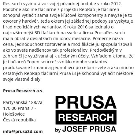
Research vyvinutá vo svojej pôvodnej podobe v roku 2012.
Podobne ako iné tlačiarne z projektu RepRap je tlačiareň
schopná vytlačiť sama svoje kľúčové komponenty a navyše je to
otvorený hardvér, teda okrem jej základnej podoby sa vyskytuje
i rad neoficiálnych variantov. K roku 2016 sa jednalo o
najrozšírenejší 3D tlačiareň na svete a firma PrusaResearch
mala obrat v desiatkach miliónov mesačne. Pomerne nízka
cena, jednoduchosť zostavenie a modifikácie ju spopularizovali
ako vo svete nadšencov tak profesionálov. Predovšetkým v
zahraničí je využívaná aj k učebným účely. Vzhľadom k tomu, že
je tlačiareň "open source" vzniklo mnoho variantov
produkované firmami aj jednotlivci po celom svete a ako mnoho
ostatných RepRap tlačiarní Prusa i3 je schopná vytlačiť niektoré
svoje vlastné diely.
Prusa Research a.s.
Partyzánská 188/7a
170 00 Praha 7 -
Holešovice
Česká republika
info@prusa3d.com