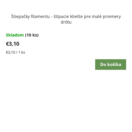
Štiepačky filamentu - štípacie kliešte pre malé priemery
drôtu
Skladom
(10 ks)
€3,10
Jednotková
€3,10 / 1 ks
cena:
Do košíka