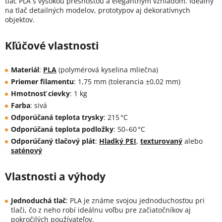
tlač PLA s vysokou presnosťou a elegantným vzhľadom. Ideálny
na tlač detailných modelov, prototypov aj dekoratívnych
objektov.
Kľúčové vlastnosti
Materiál
:
PLA
(polymérová kyselina mliečna)
Priemer filamentu
:
1,75 mm (tolerancia ±0,02 mm)
Hmotnosť cievky
: 1 kg
Farba
:
sivá
Odporúčaná teplota trysky
:
215 °C
Odporúčaná teplota podložky
:
50–60 °C
Odporúčaný tlačový plát
:
Hladký PEI
,
texturovaný
alebo
saténový
Vlastnosti a výhody
Jednoduchá tlač
:
PLA je známe svojou jednoduchosťou pri
tlači, čo z neho robí ideálnu voľbu pre začiatočníkov aj
pokročilých používateľov.