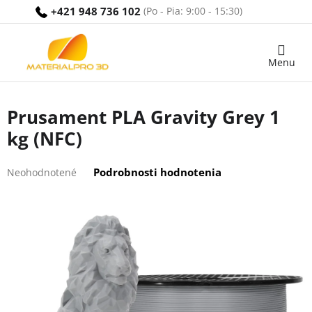
Prejsť
+421 948 736 102
na
obsah
Nákupný
košík
Prusament PLA Gravity Grey 1
kg (NFC)
Priemerné
Podrobnosti hodnotenia
Neohodnotené
hodnotenie
produktu
je
0,0
z
5
hviezdičiek.