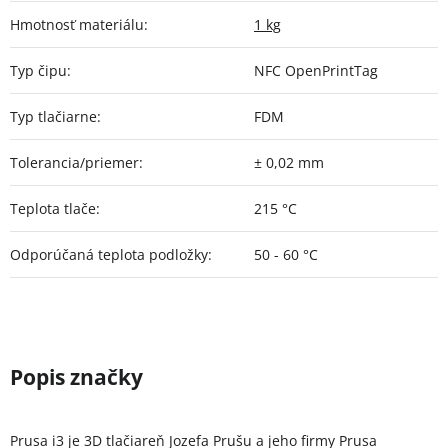
Hmotnosť materiálu
:
1 kg
Typ čipu
:
NFC OpenPrintTag
Typ tlačiarne
:
FDM
Tolerancia/priemer
:
± 0,02 mm
Teplota tlače
:
215 °C
Odporúčaná teplota podložky
:
50 - 60 °C
Prusa i3 je 3D tlačiareň Jozefa Prušu a jeho firmy Prusa