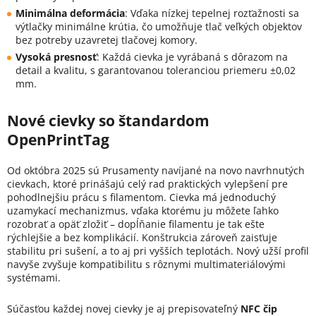
Minimálna deformácia
:
Vďaka nízkej tepelnej rozťažnosti sa
výtlačky minimálne krútia, čo umožňuje tlač veľkých objektov
bez potreby uzavretej tlačovej komory.
Vysoká presnosť
:
Každá cievka je vyrábaná s dôrazom na
detail a kvalitu, s garantovanou toleranciou priemeru ±0,02
mm.
Nové cievky so štandardom
OpenPrintTag
Od októbra 2025 sú Prusamenty navíjané na novo navrhnutých
cievkach, ktoré prinášajú celý rad praktických vylepšení pre
pohodlnejšiu prácu s filamentom. Cievka má jednoduchý
uzamykací mechanizmus, vďaka ktorému ju môžete ľahko
rozobrať a opäť zložiť – dopĺňanie filamentu je tak ešte
rýchlejšie a bez komplikácií. Konštrukcia zároveň zaisťuje
stabilitu pri sušení, a to aj pri vyšších teplotách. Nový užší profil
navyše zvyšuje kompatibilitu s rôznymi multimateriálovými
systémami.
Súčasťou každej novej cievky je aj prepisovateľný
NFC čip