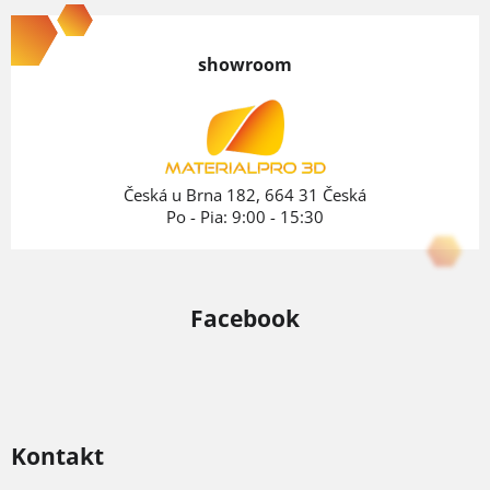
á
p
showroom
ä
t
i
e
Česká u Brna 182, 664 31 Česká
Po - Pia: 9:00 - 15:30
Facebook
Kontakt