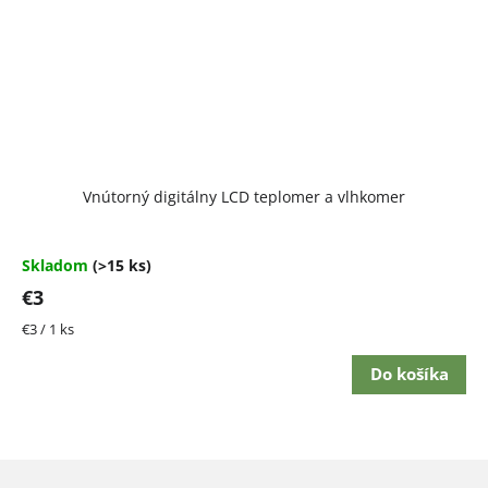
Vnútorný digitálny LCD teplomer a vlhkomer
Skladom
(>15 ks)
€3
Jednotková
€3 / 1 ks
cena:
Do košíka
Z