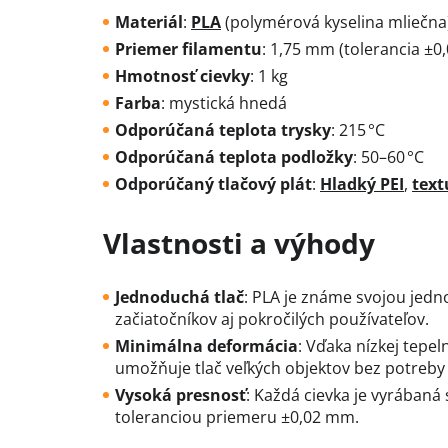
Materiál
:
PLA
(polymérová kyselina mliečna
Priemer filamentu
:
1,75 mm (tolerancia ±0
Hmotnosť cievky
: 1 kg
Farba
:
mystická hnedá
Odporúčaná teplota trysky
:
215 °C
Odporúčaná teplota podložky
:
50–60 °C
Odporúčaný tlačový plát
:
Hladký PEI
,
text
Vlastnosti a výhody
Jednoduchá tlač
:
PLA je známe svojou jedno
začiatočníkov aj pokročilých používateľov.
Minimálna deformácia
:
Vďaka nízkej tepeln
umožňuje tlač veľkých objektov bez potreby 
Vysoká presnosť
:
Každá cievka je vyrábaná 
toleranciou priemeru ±0,02 mm.