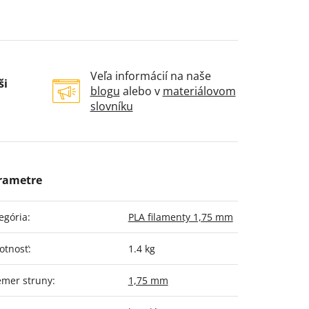
Veľa informácií na naše
ši
blogu
alebo v
materiálovom
slovníku
egória
:
PLA filamenty 1,75 mm
otnosť
:
1.4 kg
emer struny
:
1,75 mm