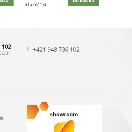
šíka
Do košíka
Jednotková
€1 279 / 1 ks
hviezdičiek.
cena:
 102
+421 948 736 102
showroom
ok