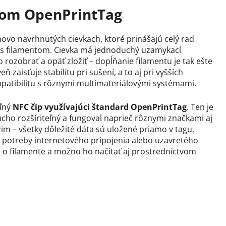
dom OpenPrintTag
ovo navrhnutých cievkach, ktoré prinášajú celý rad
u s filamentom. Cievka má jednoduchý uzamykací
ozobrať a opäť zložiť – dopĺňanie filamentu je tak ešte
ň zaisťuje stabilitu pri sušení, a to aj pri vyšších
mpatibilitu s rôznymi multimateriálovými systémami.
eľný
NFC čip využívajúci štandard OpenPrintTag
. Ten je
cho rozšíriteľný a fungoval naprieč rôznymi značkami aj
im – všetky dôležité dáta sú uložené priamo v tagu,
z potreby internetového pripojenia alebo uzavretého
 o filamente a možno ho načítať aj prostredníctvom