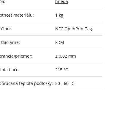
ba
:
hnedá
tnosť materiálu
:
1 kg
 čipu
:
NFC OpenPrintTag
 tlačiarne
:
FDM
erancia/priemer
:
± 0,02 mm
lota tlače
:
215 °C
orúčaná teplota podložky
:
50 - 60 °C