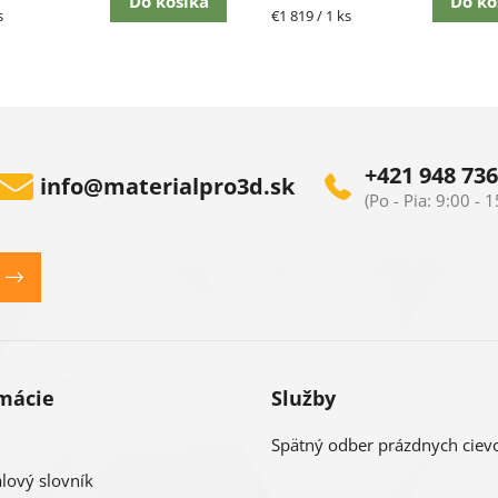
Do košíka
Do ko
ková
Jednotková
s
€1 819 / 1 ks
cena:
+421 948 736
info
@
materialpro3d.sk
mácie
Služby
Spätný odber prázdnych ciev
lový slovník