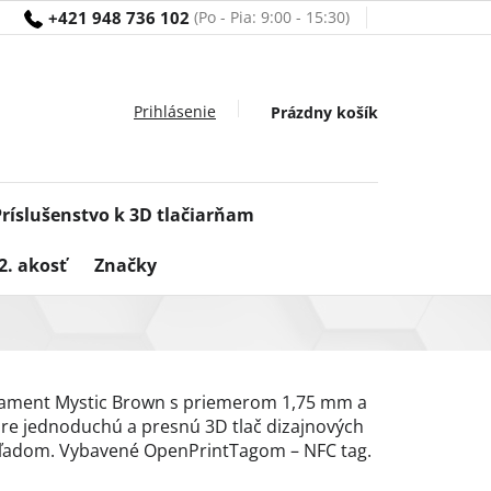
+421 948 736 102
Nákupný
Prázdny košík
košík
Príslušenstvo k 3D tlačiarňam
2. akosť
Značky
usament Mystic Brown s priemerom 1,75 mm a
pre jednoduchú a presnú 3D tlač dizajnových
hľadom. Vybavené OpenPrintTagom – NFC tag.