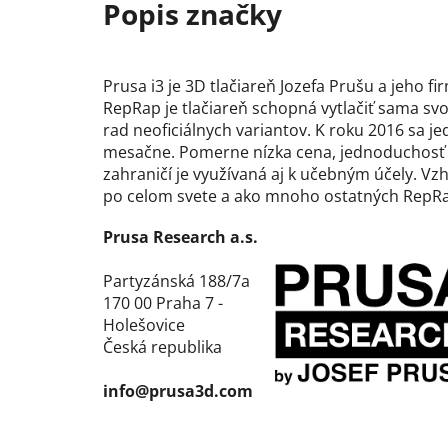
Prusa i3 je 3D tlačiareň Jozefa Prušu a jeho 
RepRap je tlačiareň schopná vytlačiť sama svo
rad neoficiálnych variantov. K roku 2016 sa j
mesačne. Pomerne nízka cena, jednoduchosť zo
zahraničí je využívaná aj k učebným účely. Vz
po celom svete a ako mnoho ostatných RepRap t
Prusa Research a.s.
Partyzánská 188/7a
170 00 Praha 7 -
Holešovice
Česká republika
info@prusa3d.com