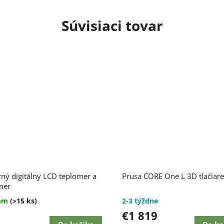
Súvisiaci tovar
ný digitálny LCD teplomer a
Prusa CORE One L 3D tlačiar
mer
dom
(>15 ks)
2-3 týždne
€1 819