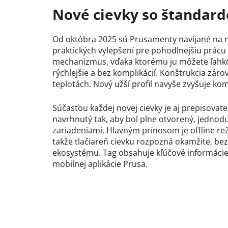
Nové cievky so štandar
Od októbra 2025 sú Prusamenty navíjané na n
praktických vylepšení pre pohodlnejšiu prác
mechanizmus, vďaka ktorému ju môžete ľahko r
rýchlejšie a bez komplikácií. Konštrukcia zárove
teplotách. Nový užší profil navyše zvyšuje ko
Súčasťou každej novej cievky je aj prepisovat
navrhnutý tak, aby bol plne otvorený, jednodu
zariadeniami. Hlavným prínosom je offline rež
takže tlačiareň cievku rozpozná okamžite, be
ekosystému. Tag obsahuje kľúčové informácie
mobilnej aplikácie Prusa.