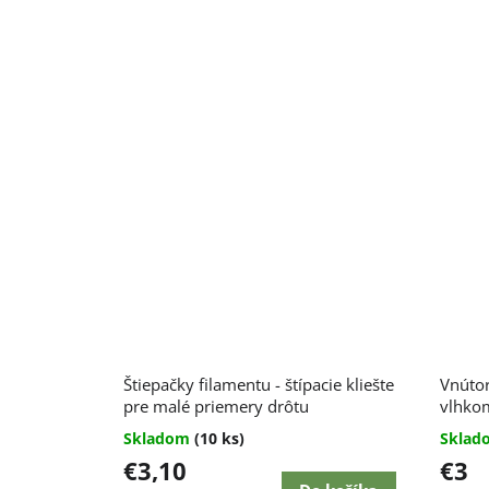
Štiepačky filamentu - štípacie kliešte
Vnútor
pre malé priemery drôtu
vlhko
Skladom
(10 ks)
Skla
€3,10
€3