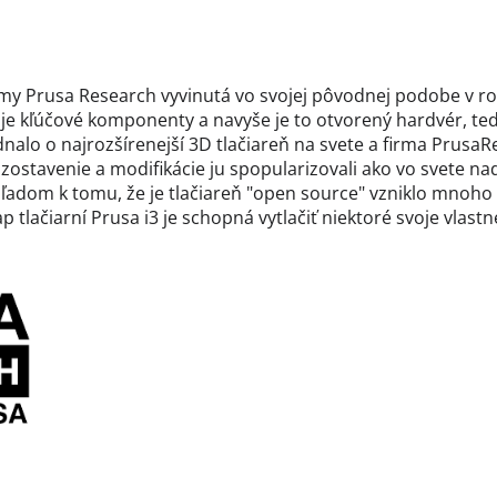
firmy Prusa Research vyvinutá vo svojej pôvodnej podobe v r
je kľúčové komponenty a navyše je to otvorený hardvér, ted
ednalo o najrozšírenejší 3D tlačiareň na svete a firma Prusa
stavenie a modifikácie ju spopularizovali ako vo svete na
hľadom k tomu, že je tlačiareň "open source" vzniklo mnoho
lačiarní Prusa i3 je schopná vytlačiť niektoré svoje vlastné