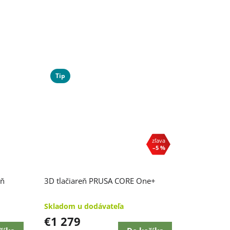
Tip
–5 %
Priemerné
eň
3D tlačiareň PRUSA CORE One+
hodnotenie
produktu
je
Skladom u dodávateľa
5,0
€1 279
z
5