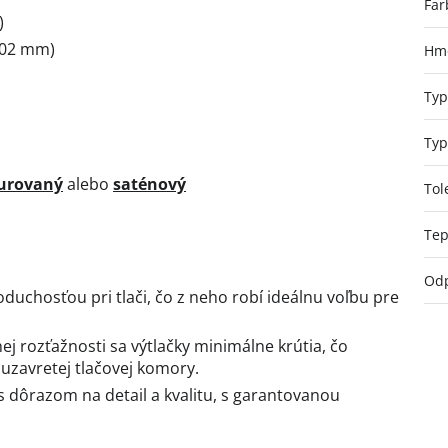
Far
)
,02 mm)
Hmo
Typ
Typ
urovaný
alebo
saténový
Tol
Tep
Odp
duchosťou pri tlači, čo z neho robí ideálnu voľbu pre
ej rozťažnosti sa výtlačky minimálne krútia, čo
uzavretej tlačovej komory.
s dôrazom na detail a kvalitu, s garantovanou