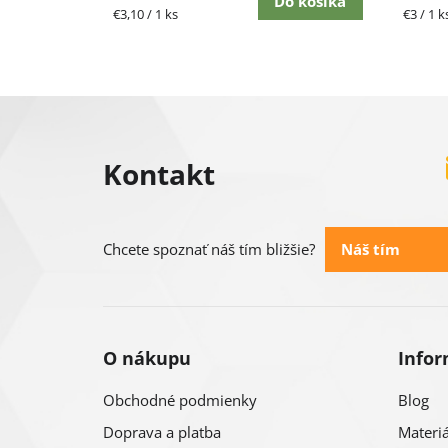
Do košíka
Jednotková
Jednot
€3,10 / 1 ks
€3 / 1 k
cena:
cena:
Z
á
Kontakt
p
ä
Náš tím
Chcete spoznať náš tím bližšie?
t
i
O nákupu
Infor
e
Obchodné podmienky
Blog
Doprava a platba
Materiá