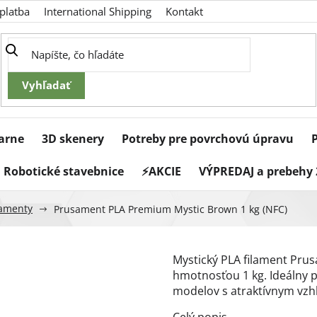
platba
International Shipping
Kontakt
iarne
3D skenery
Potreby pre povrchovú úpravu
Robotické stavebnice
⚡AKCIE
VÝPREDAJ a prebehy 
ilamenty
Prusament PLA Premium Mystic Brown 1 kg (NFC)
Mystický PLA filament Pr
hmotnosťou 1 kg. Ideálny 
modelov s atraktívnym vz