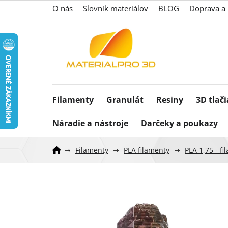
Prejsť
O nás
Slovník materiálov
BLOG
Doprava a 
na
obsah
Filamenty
Granulát
Resiny
3D tlač
Náradie a nástroje
Darčeky a poukazy
Filamenty
PLA filamenty
PLA 1,75 - f