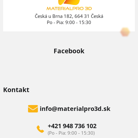
i
e
Česká u Brna 182, 664 31 Česká
Po - Pia: 9:00 - 15:30
Facebook
Kontakt
info
@
materialpro3d.sk
+421 948 736 102