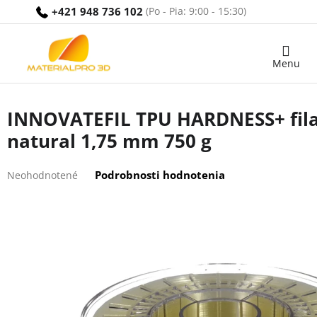
Prejsť
+421 948 736 102
na
obsah
Nákupný
košík
INNOVATEFIL TPU HARDNESS+ fil
natural 1,75 mm 750 g
Priemerné
Podrobnosti hodnotenia
Neohodnotené
hodnotenie
produktu
je
0,0
z
5
hviezdičiek.