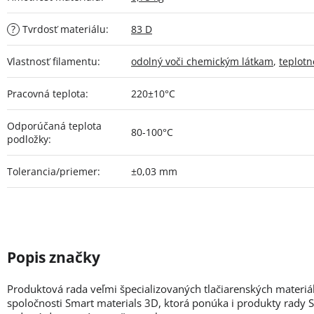
?
Tvrdosť materiálu
:
83 D
Vlastnosť filamentu
:
odolný voči chemickým látkam
,
teplotn
Pracovná teplota
:
220±10°C
Odporúčaná teplota
80-100°C
podložky
:
Tolerancia/priemer
:
±0,03 mm
Produktová rada veľmi špecializovaných tlačiarenských materiá
spoločnosti Smart materials 3D, ktorá ponúka i produkty rady Sm