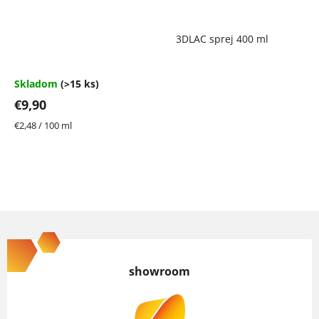
Priemerné
3DLAC sprej 400 ml
hodnotenie
produktu
je
4,7
Skladom
(>15 ks)
z
€9,90
5
hviezdičiek.
Jednotková
€2,48 / 100 ml
cena:
Z
á
p
showroom
ä
t