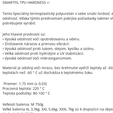
SMARTFIL TPU HARDNESS +:
Tento špeciálny termoplastický polyuretán v sebe snúbi tvrdosť, e
odolnosť. Vďaka týmto prednostiam pokrýva požiadavky takmer v
potrebujete vyrobiť.
Jeho hlavné prednosti sú:
• Vysoká odolnosť voči opotrebovaniu a oderu.
• Znižovanie nárazov a prenosu vibrácií.
• Vysoká odolnosť proti tukom, olejom, kyslíku a ozónu.
• Veľká odolnosť proti hydrolýze a UV stabilizácii.
• Vysoká odolnosť voči mikroorganizmom.
Materiál je odolný voči mrazu, bez krehnutie vydrží teploty až -60 
teplotách než -60 ° C už dochádza k teplotnému šoku.
Priemer: 1,75 mm (± 0,03)
Pracovná teplota: 220 ° C
Teplota podložky: 80-100 ° C
Veľkosti balenia: M 750g
Veľké balenia XL 3,3kg, XXL 5,6kg, XXXL 7kg sú k dispozícii na ob