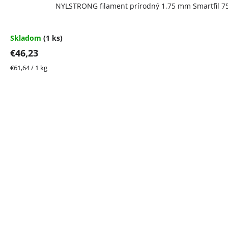
NYLSTRONG filament prírodný 1,75 mm Smartfil 7
Skladom
(1 ks)
€46,23
Jednotková
€61,64 / 1 kg
cena: