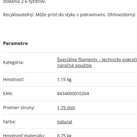
dodania 2-6 týždňov.
Recyklovateľný. Môže prísť do styku s potravinami. Ohňovzdorný.
Špeciálne filamenty – technicky pokroči
Kategória
:
náročné použitie
Hmotnosť
:
1.15 kg
EAN
:
8434000010264
Priemer struny
:
1,75 mm
Farba
:
natural
Hmotnosť materiálu
:
0,75 kg