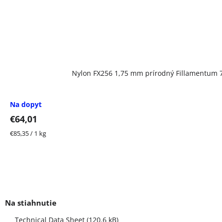
Nylon FX256 1,75 mm prírodný Fillamentum 
Na dopyt
€64,01
Jednotková
€85,35 / 1 kg
cena:
Technical Data Sheet (120.6 kB)