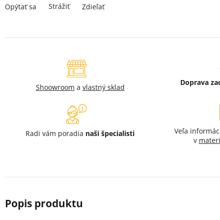
Strážiť
Opýtať sa
Zdieľať
Doprava z
Shoowroom
a
vlastný sklad
Veľa informác
Radi vám poradia
naši špecialisti
v
materi