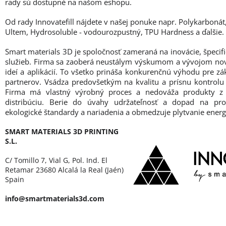
rady sú dostupné na našom eshopu.
Od rady Innovatefill nájdete v našej ponuke napr. Polykarbonát
Ultem, Hydrosoluble - vodourozpustný, TPU Hardness a ďalšie.
Smart materials 3D je spoločnosť zameraná na inovácie, špecifi
služieb. Firma sa zaoberá neustálym výskumom a vývojom nov
ideí a aplikácií. To všetko prináša konkurenčnú výhodu pre z
partnerov. Vsádza predovšetkým na kvalitu a prísnu kontrolu
Firma má vlastný výrobný proces a nedováža produkty z i
distribúciu. Berie do úvahy udržateľnosť a dopad na pro
ekologické štandardy a nariadenia a obmedzuje plytvanie energ
SMART MATERIALS 3D PRINTING
S.L.
C/ Tomillo 7, Vial G, Pol. Ind. El
Retamar 23680 Alcalá la Real (Jaén)
Spain
info@smartmaterials3d.com