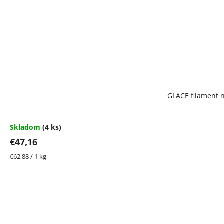
GLACE filament n
Skladom
(4 ks)
€47,16
Jednotková
€62,88 / 1 kg
cena: