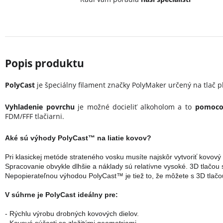
PolyCast
je špeciálny filament značky PolyMaker určený na tlač pl
Vyhladenie povrchu
je možné docieliť alkoholom a to
pomoco
FDM/FFF tlačiarni.
Aké sú výhody PolyCast™ na liatie kovov?
Pri klasickej metóde strateného vosku musíte najskôr vytvoriť kovový
Spracovanie obvykle dlhšie a náklady sú relatívne vysoké. 3D tlačou s
Nepopierateľnou výhodou PolyCast™ je tiež to, že môžete s 3D tlačou 
V súhrne je PolyCast ideálny pre:
- Rýchlu výrobu drobných kovových dielov.

- Kovové súčasti so zložitými geometriami.
