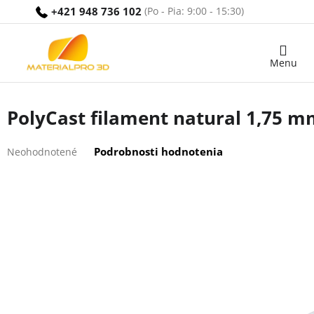
Prejsť
+421 948 736 102
na
obsah
Nákupný
košík
PolyCast filament natural 1,75 
Priemerné
Podrobnosti hodnotenia
Neohodnotené
hodnotenie
produktu
je
0,0
z
5
hviezdičiek.