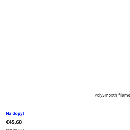
PolySmooth filame
Na dopyt
€45,60
Jednotková