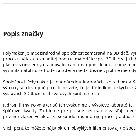
Polymaker je medzinárodná spoločnosť zameraná na 3D tlač. Vyr
procesu. Vďaka rozmanitej ponuke materiálov pre 3D tlač si ju ľa
plastov s nevšedným a inovatívnym prístupom, kladúc dôraz mimo
vyvinula natoľko, že bude zaradená medzi bežné výrobné metódy
Spoločnost Polymaker je nadnárodná korporácia so sídlom v Ša
výrobky sú dostupné po celom svete, čo je dôsledkom úzkych vzť
výstavách 3D tlače na 4 svetových kontinentoch.
Jadrom firmy Polymaker sú ich výskumné a vývojové laboratórie, 
špičkovej kvality. Zaridenie pre presné testovanie zaisťuje ne
priemer vláken veľakrát za sekundu, monitorujú procesy a dodrži
V ich ponuke môžete nájsť okrem obvyklých filamentov aj tie špec