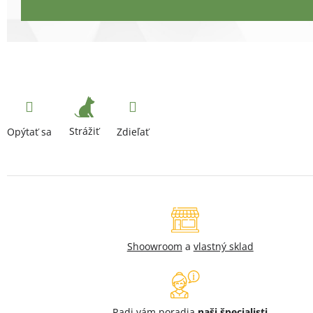
Strážiť
Opýtať sa
Zdieľať
Shoowroom
a
vlastný sklad
Radi vám poradia
naši špecialisti