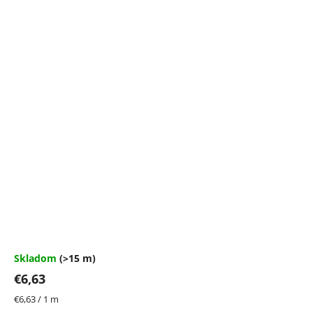
Skladom
(>15 m)
€6,63
Jednotková
€6,63 / 1 m
cena: