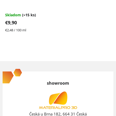
produktu
je
4,7
Skladom
(>15 ks)
z
€9,90
5
hviezdičiek.
Jednotková
€2,48 / 100 ml
cena:
Z
á
p
showroom
ä
t
i
e
Česká u Brna 182, 664 31 Česká