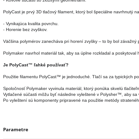
PolyCast je prvý 3D tlačový filament, ktorý bol špeciálne navrhnutý na 
- Vynikajúca kvalita povrchu.
- Horenie bez zvyškov. 
Väčšina polymérov zanecháva pri horení zvyšky – to by bol závažný p
Polymaker navrhol materiál tak, aby sa úplne rozkladal a poskytoval h
Je PolyCast™ ľahké používať?
Použitie filamentu PolyCast™ je jednoduché. Tlačí sa za typických p
Spoločnosť Polymaker vyvinula materiál, ktorý ponúka skvelú tlačiteľ
Vytlačené súčasti môžu byť následne vyleštené v Polysher™, aby sa vý
Po vyleštení sú komponenty pripravené na použitie metódy stratenéh