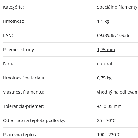
Kategória
:
Špeciálne filamenty
Hmotnosť
:
1.1 kg
EAN
:
6938936710936
Priemer struny
:
1,75 mm
Farba
:
natural
Hmotnosť materiálu
:
0,75 kg
Vlastnosť filamentu
:
vhodný na odlievan
Tolerancia/priemer
:
+/- 0,05 mm
Odporúčaná teplota podložky
:
25 - 70°C
Pracovná teplota
:
190 - 220°C