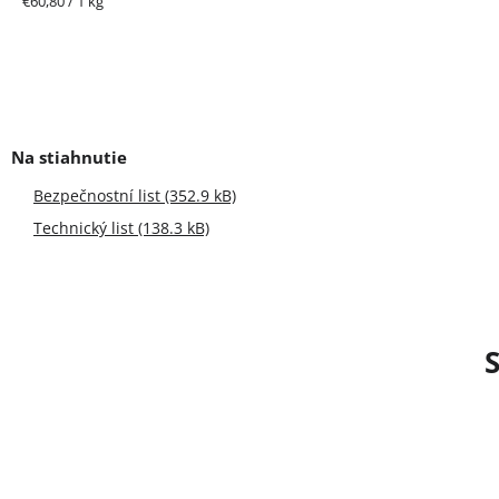
€60,80 / 1 kg
cena:
Bezpečnostní list (352.9 kB)
Technický list (138.3 kB)
S