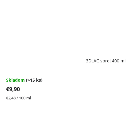
Priemerné
3DLAC sprej 400 ml
hodnotenie
produktu
je
4,7
Skladom
(>15 ks)
z
€9,90
5
hviezdičiek.
Jednotková
€2,48 / 100 ml
cena: