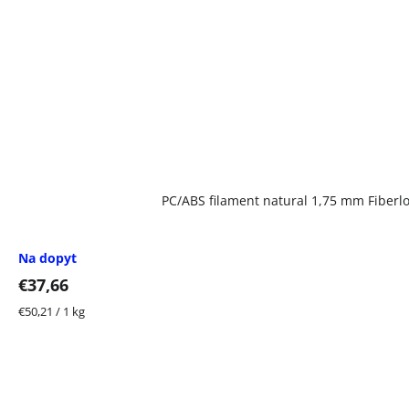
PC/ABS filament natural 1,75 mm Fiberlo
Na dopyt
€37,66
Jednotková
€50,21 / 1 kg
cena: