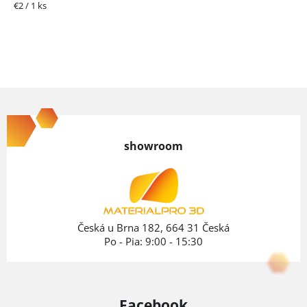
Jednotková
€2 / 1 ks
cena:
Z
á
p
showroom
ä
t
i
e
Česká u Brna 182, 664 31 Česká
Po - Pia: 9:00 - 15:30
Facebook