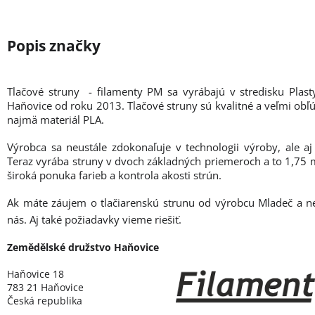
Tlačové struny - filamenty PM sa vyrábajú v stredisku Plas
Haňovice od roku 2013. Tlačové struny sú kvalitné a veľmi obľú
najmä materiál PLA.
Výrobca sa neustále zdokonaľuje v technologii výroby, ale aj
Teraz vyrába struny v dvoch základných priemeroch a to 1,7
široká ponuka farieb a kontrola akosti strún.
Ak máte záujem o tlačiarenskú strunu od výrobcu Mladeč a n
nás. Aj také požiadavky vieme riešiť.
Zemědělské družstvo Haňovice
Haňovice 18
783 21 Haňovice
Česká republika