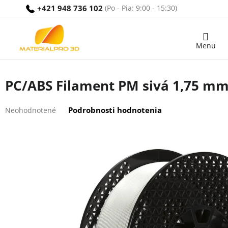
Prejsť
+421 948 736 102
na
obsah
Nákupný
košík
PC/ABS Filament PM sivá 1,75 mm
Priemerné
Podrobnosti hodnotenia
Neohodnotené
hodnotenie
produktu
je
0,0
z
5
hviezdičiek.