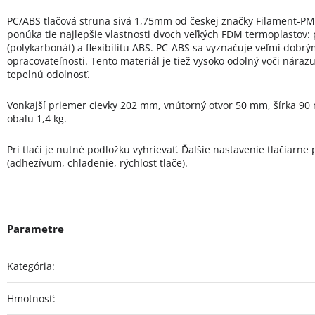
PC/ABS tlačová struna sivá 1,75mm od českej značky Filament-PM,
ponúka tie najlepšie vlastnosti dvoch veľkých FDM termoplastov:
(polykarbonát) a flexibilitu ABS. PC-ABS sa vyznačuje veľmi dob
opracovateľnosti. Tento materiál je tiež vysoko odolný voči nára
tepelnú odolnosť.
Vonkajší priemer cievky 202 mm, vnútorný otvor 50 mm, šírka 90
obalu 1,4 kg.
Pri tlači je nutné podložku vyhrievať. Ďalšie nastavenie tlačiarn
(adhezívum, chladenie, rýchlosť tlače).
Kategória
:
Hmotnosť
: