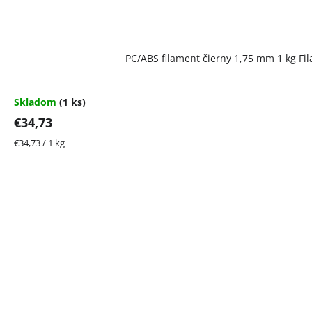
PC/ABS filament čierny 1,75 mm 1 kg Fi
Skladom
(1 ks)
€34,73
Jednotková
€34,73 / 1 kg
cena: