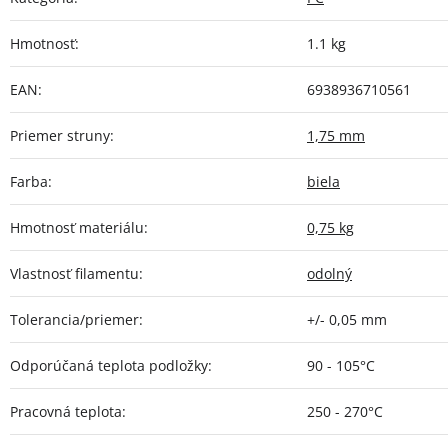
Hmotnosť
:
1.1 kg
EAN
:
6938936710561
Priemer struny
:
1,75 mm
Farba
:
biela
Hmotnosť materiálu
:
0,75 kg
Vlastnosť filamentu
:
odolný
Tolerancia/priemer
:
+/- 0,05 mm
Odporúčaná teplota podložky
:
90 - 105°C
Pracovná teplota
:
250 - 270°C