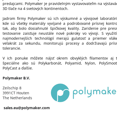
predajcami. Polymaker je pravidelným vystavovateľm na výstavá
3D tlače na 4 svetových kontinentoch.
Jadrom firmy Polymaker sú ich výskumné a vývojové laboratóri
kde sú všetky materiály vyvíjané a podrobované prísnej kontro
tak, aby bolo dosiahnuté špičkovej kvality. Zaridenie pre pres
testovanie zaisťuje neustále nové pokroky vo vývoji. S využit
najmodernejších technológií merajú gulatosť a priemer vlák
veľakrát za sekundu, monitorujú procesy a dodržiavajú prís
tolerancie.
V ich ponuke môžete nájsť okrem obvyklých filamentov aj t
špeciálne ako sú Polykarbonát, Polyamid, Nylon, PolySmoot
PolyCast a ďalšie.
Polymaker B.V.
Zeilschip 8
3991CT Houten
The Netherlands
sales.eu@polymaker.com