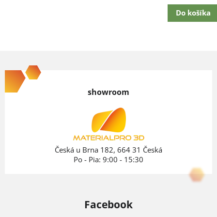
cena:
Do košíka
Z
á
p
showroom
ä
t
i
e
Česká u Brna 182, 664 31 Česká
Po - Pia: 9:00 - 15:30
Facebook