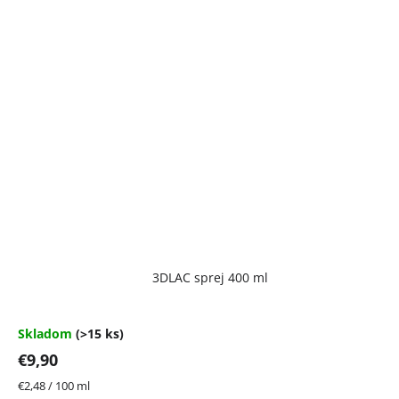
Priemerné
3DLAC sprej 400 ml
hodnotenie
produktu
je
4,7
Skladom
(>15 ks)
z
€9,90
5
hviezdičiek.
Jednotková
€2,48 / 100 ml