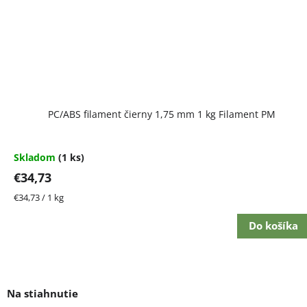
PC/ABS filament čierny 1,75 mm 1 kg Filament PM
Skladom
(1 ks)
€34,73
Jednotková
€34,73 / 1 kg
cena:
Do košíka