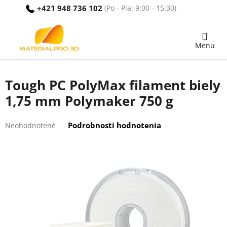
Prejsť
+421 948 736 102
na
obsah
Nákupný
košík
Tough PC PolyMax filament biely
1,75 mm Polymaker 750 g
Priemerné
Podrobnosti hodnotenia
Neohodnotené
hodnotenie
produktu
je
0,0
z
5
hviezdičiek.