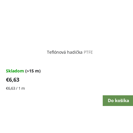
Teflónová hadička
PTFE
Skladom
(>15 m)
€6,63
Jednotková
€6,63 / 1 m
cena:
Do košíka