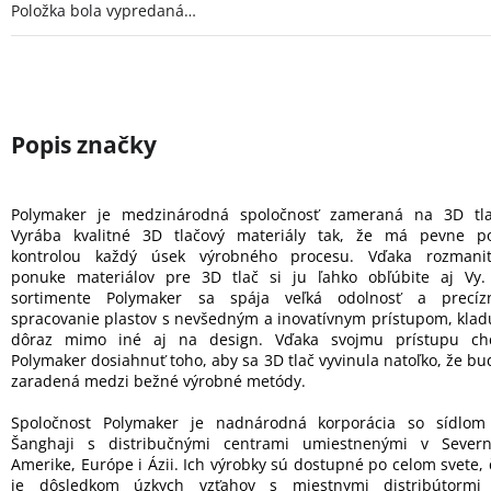
Položka bola vypredaná…
Polymaker je medzinárodná spoločnosť zameraná na 3D tla
Vyrába kvalitné 3D tlačový materiály tak, že má pevne p
kontrolou každý úsek výrobného procesu. Vďaka rozmanit
ponuke materiálov pre 3D tlač si ju ľahko obľúbite aj Vy.
sortimente Polymaker sa spája veľká odolnosť a precíz
spracovanie plastov s nevšedným a inovatívnym prístupom, klad
dôraz mimo iné aj na design. Vďaka svojmu prístupu ch
Polymaker dosiahnuť toho, aby sa 3D tlač vyvinula natoľko, že bu
zaradená medzi bežné výrobné metódy.
Spoločnost Polymaker je nadnárodná korporácia so sídlom
Šanghaji s distribučnými centrami umiestnenými v Severn
Amerike, Európe i Ázii. Ich výrobky sú dostupné po celom svete, 
je dôsledkom úzkych vzťahov s miestnymi distribútormi