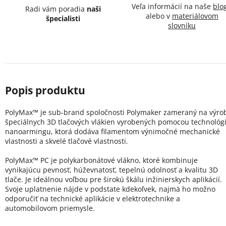
Veľa informácií na naše
blo
Radi vám poradia
naši
alebo v
materiálovom
špecialisti
slovníku
PolyMax™ je sub-brand spoločnosti Polymaker zameraný na výro
špeciálnych 3D tlačových vlákien vyrobených pomocou technológ
nanoarmingu, ktorá dodáva filamentom výnimočné mechanické
vlastnosti a skvelé tlačové vlastnosti.
PolyMax™ PC je polykarbonátové vlákno, ktoré kombinuje
vynikajúcu pevnosť, húževnatosť, tepelnú odolnosť a kvalitu 3D
tlače. Je ideálnou voľbou pre širokú škálu inžinierskych aplikácií.
Svoje uplatnenie nájde v podstate kdekoľvek, najmä ho možno
odporučiť na technické aplikácie v elektrotechnike a
automobilovom priemysle.