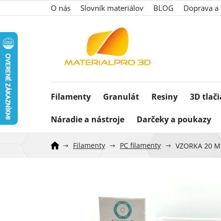
Prejsť
O nás
Slovník materiálov
BLOG
Doprava a 
na
obsah
Filamenty
Granulát
Resiny
3D tlač
Náradie a nástroje
Darčeky a poukazy
Filamenty
PC filamenty
VZORKA 20 ME