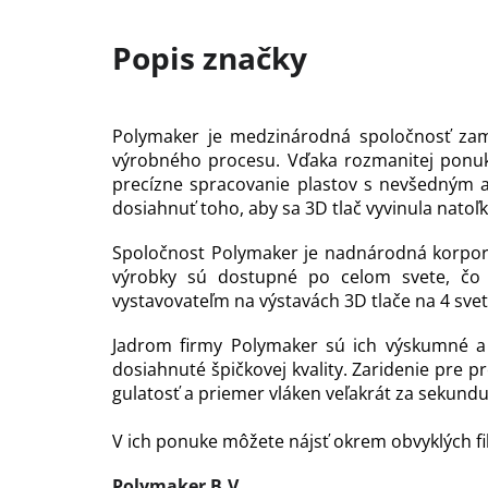
Polymaker je medzinárodná spoločnosť zame
výrobného procesu. Vďaka rozmanitej ponuke 
precízne spracovanie plastov s nevšedným 
dosiahnuť toho, aby sa 3D tlač vyvinula nat
Spoločnost Polymaker je nadnárodná korporác
výrobky sú dostupné po celom svete, čo 
vystavovateľm na výstavách 3D tlače na 4 sve
Jadrom firmy Polymaker sú ich výskumné a v
dosiahnuté špičkovej kvality. Zaridenie pre p
gulatosť a priemer vláken veľakrát za sekundu
V ich ponuke môžete nájsť okrem obvyklých fi
Polymaker B.V.