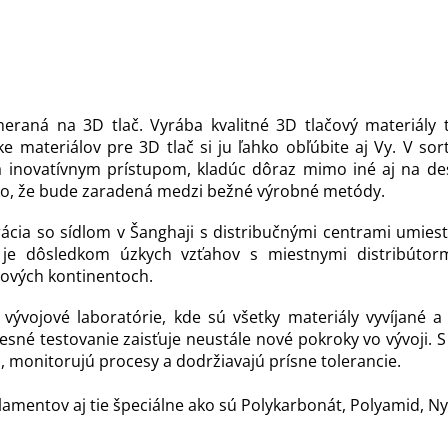
raná na 3D tlač. Vyrába kvalitné 3D tlačový materiály
materiálov pre 3D tlač si ju ľahko obľúbite aj Vy. V so
a inovatívnym prístupom, kladúc dôraz mimo iné aj na de
oľko, že bude zaradená medzi bežné výrobné metódy.
ia so sídlom v Šanghaji s distribučnými centrami umiestn
je dôsledkom úzkych vzťahov s miestnymi distribútorm
tových kontinentoch.
ývojové laboratórie, kde sú všetky materiály vyvíjané a
resné testovanie zaisťuje neustále nové pokroky vo vývoji.
, monitorujú procesy a dodržiavajú prísne tolerancie.
lamentov aj tie špeciálne ako sú Polykarbonát, Polyamid, Ny