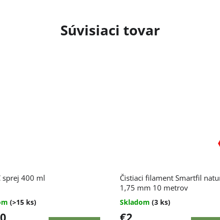
Súvisiaci tovar
erné
 sprej 400 ml
Čistiaci filament Smartfil natu
enie
tu
1,75 mm 10 metrov
dom
(>15 ks)
Skladom
(3 ks)
90
€2