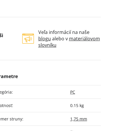
Veľa informácií na naše
ši
blogu
alebo v
materiálovom
slovníku
egória
:
PC
otnosť
:
0.15 kg
emer struny
:
1,75 mm