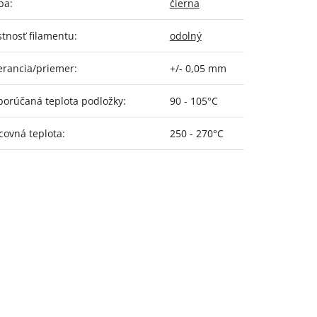
ba
:
čierna
stnosť filamentu
:
odolný
erancia/priemer
:
+/- 0,05 mm
orúčaná teplota podložky
:
90 - 105°C
covná teplota
:
250 - 270°C