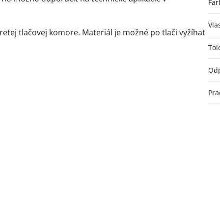
Far
Vla
etej tlačovej komore. Materiál je možné po tlači vyžíhat
Tol
Odp
Pra