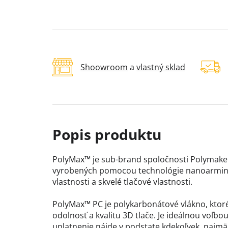
Shoowroom
a
vlastný sklad
PolyMax™ je sub-brand spoločnosti Polymaker
vyrobených pomocou technológie nanoarmin
vlastnosti a skvelé tlačové vlastnosti.
PolyMax™ PC je polykarbonátové vlákno, ktor
odolnosť a kvalitu 3D tlače. Je ideálnou voľbou
uplatnenie nájde v podstate kdekoľvek, najmä