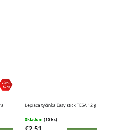
–52 %
ral
Lepiaca tyčinka Easy stick TESA 12 g
Skladom
(10 ks)
€2,51