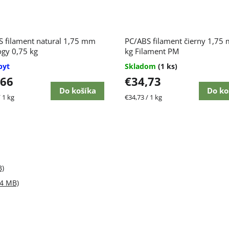
 filament natural 1,75 mm
PC/ABS filament čierny 1,75
ogy 0,75 kg
kg Filament PM
pyt
Skladom
(1 ks)
,66
€34,73
Do košíka
Do ko
ková
Jednotková
 1 kg
€34,73 / 1 kg
cena:
B)
.4 MB)