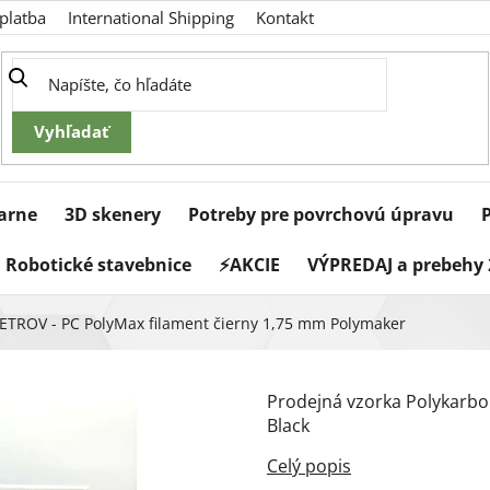
platba
International Shipping
Kontakt
iarne
3D skenery
Potreby pre povrchovú úpravu
Robotické stavebnice
⚡AKCIE
VÝPREDAJ a prebehy 
TROV - PC PolyMax filament čierny 1,75 mm Polymaker
Prodejná vzorka Polykarbo
Black