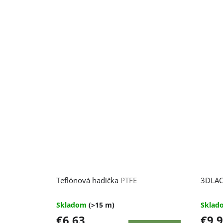
Priem
Teflónová hadička
PTFE
3DLAC
hodnot
produk
je
Skladom
(>15 m)
Skla
4,7
€6,63
€9,
z