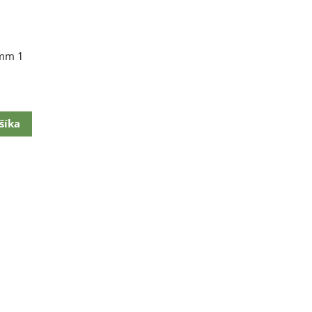
 mm 1
šíka