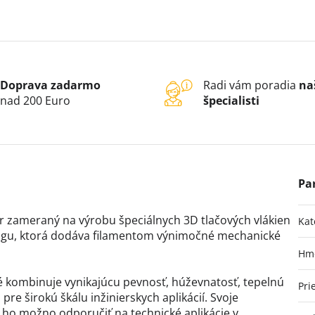
Doprava zadarmo
Radi vám poradia
na
nad 200 Euro
špecialisti
 zameraný na výrobu špeciálnych 3D tlačových vlákien
Kat
gu, ktorá dodáva filamentom výnimočné mechanické
Hm
é kombinuje vynikajúcu pevnosť, húževnatosť, tepelnú
Pri
 pre širokú škálu inžinierskych aplikácií. Svoje
 ho možno odporučiť na technické aplikácie v