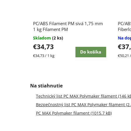
PC/ABS Filament PM sivá 1,75 mm
PC/ABS
1 kg Filament PM
Fiberl
Skladom
(2 ks)
Na do
€34,73
€37
Do košíka
Jednotková
Jednot
€34,73 / 1 kg
€50,21 /
cena:
cena:
Technický list PC MAX Polymaker filament (146 k
Bezpečnostný list PC MAX Polymaker filament (2
PC MAX Polymaker filament (1015.7 kB)