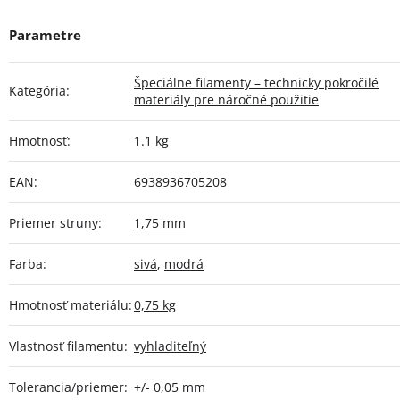
Špeciálne filamenty – technicky pokročilé
Kategória
:
materiály pre náročné použitie
Hmotnosť
:
1.1 kg
EAN
:
6938936705208
Priemer struny
:
1,75 mm
Farba
:
sivá
,
modrá
Hmotnosť materiálu
:
0,75 kg
Vlastnosť filamentu
:
vyhladiteľný
Tolerancia/priemer
:
+/- 0,05 mm