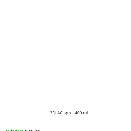
Priemerné
3DLAC sprej 400 ml
hodnotenie
produktu
je
4,7