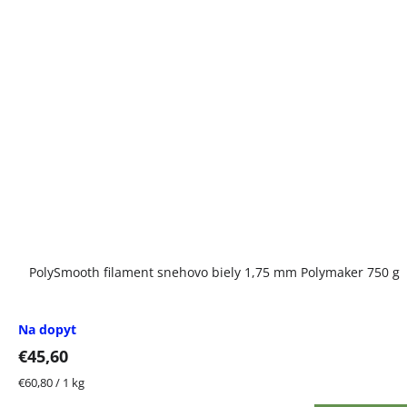
PolySmooth filament snehovo biely 1,75 mm Polymaker 750 g
Na dopyt
€45,60
Jednotková
€60,80 / 1 kg
cena: