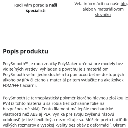
Veľa informácií na naše
blo
Radi vám poradia
naši
alebo v
materiálovom
špecialisti
slovníku
PolySmooth™ je rada značky PolyMaker určená pre modely bez
viditeľných vrstiev. Vyhladenie povrchu je s materiálom
PolySmooth veľmi jednoduché a to pomocou bežne dostupných
alkoholov (IPA či etanol), materiál pritom vytlačíte na akejkoľvek
FDM/FFF tlačiarni.
PolySmooth je termoplastický polymér ktorého hlavnou zložkou je
PVB (z tohto materiálu sa robia tiež ochranné fólie na
bezpečnostné sklá). Tento filament má lepšie mechanické
vlastnosti než ABS aj PLA. Vyniká pre svoju zvýšenú rázovú
odolnosť, je tiež flexibilný a nezmršťuje sa. Môžete preto tlačiť di
veľkých rozmerov a vysokej kvality bez obáv z deformácií. Okrem