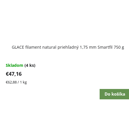
GLACE filament natural priehľadný 1,75 mm Smartfil 750 g
Skladom
(4 ks)
€47,16
Jednotková
€62,88 / 1 kg
cena:
Do košíka