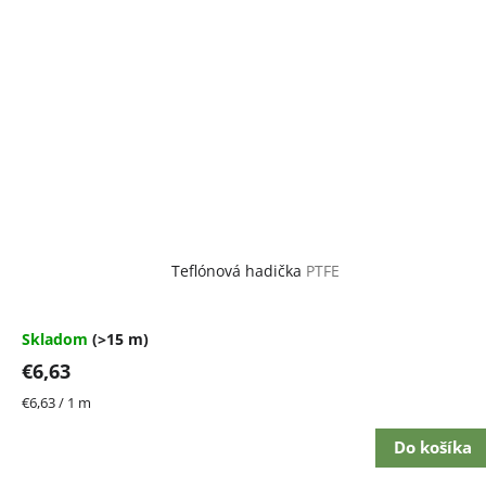
Teflónová hadička
PTFE
Skladom
(>15 m)
€6,63
Jednotková
€6,63 / 1 m
cena:
Do košíka