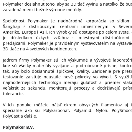
Polymaker dosiahnuť toho, aby sa 3D tlač vyvinula natoľko, že bu
zaradená medzi bežné výrobné metódy.
Spoločnost Polymaker je nadnárodná korporácia so sídlom
Šanghaji s distribučnými centrami umiestnenými v Severn
Amerike, Európe i Ázii. Ich výrobky sú dostupné po celom svete, 
je dôsledkom úzkych vzťahov s miestnymi distribútormi
predajcami. Polymaker je pravidelným vystavovateľm na výstavá
3D tlače na 4 svetových kontinentoch.
Jadrom firmy Polymaker sú ich výskumné a vývojové laboratóri
kde sú všetky materiály vyvíjané a podrobované prísnej kontro
tak, aby bolo dosiahnuté špičkovej kvality. Zaridenie pre pres
testovanie zaisťuje neustále nové pokroky vo vývoji. S využit
najmodernejších technológií merajú gulatosť a priemer vlák
veľakrát za sekundu, monitorujú procesy a dodržiavajú prís
tolerancie.
V ich ponuke môžete nájsť okrem obvyklých filamentov aj t
špeciálne ako sú Polykarbonát, Polyamid, Nylon, PolySmoot
PolyCast a ďalšie.
Polymaker B.V.