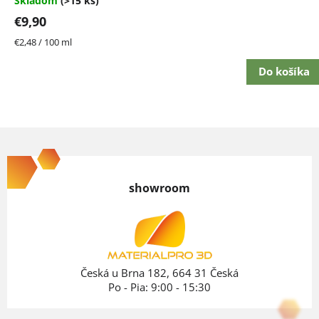
Skladom
(>15 ks)
z
€9,90
5
hviezdičiek.
Jednotková
€2,48 / 100 ml
cena:
Do košíka
Z
á
p
showroom
ä
t
i
e
Česká u Brna 182, 664 31 Česká
Po - Pia: 9:00 - 15:30