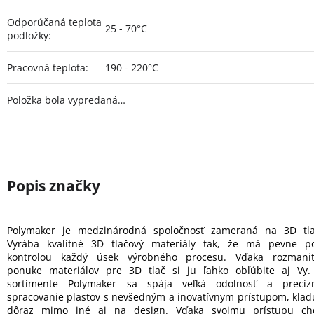
Odporúčaná teplota
25 - 70°C
podložky
:
Pracovná teplota
:
190 - 220°C
Položka bola vypredaná…
Polymaker je medzinárodná spoločnosť zameraná na 3D tla
Vyrába kvalitné 3D tlačový materiály tak, že má pevne p
kontrolou každý úsek výrobného procesu. Vďaka rozmanit
ponuke materiálov pre 3D tlač si ju ľahko obľúbite aj Vy.
sortimente Polymaker sa spája veľká odolnosť a precíz
spracovanie plastov s nevšedným a inovatívnym prístupom, klad
dôraz mimo iné aj na design. Vďaka svojmu prístupu ch