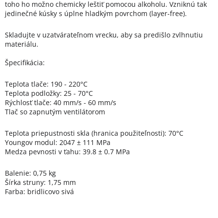
toho ho možno chemicky leštiť pomocou alkoholu. Vzniknú tak
jedinečné kúsky s úplne hladkým povrchom (layer-free).
Skladujte v uzatvárateľnom vrecku, aby sa predišlo zvlhnutiu
materiálu.
Špecifikácia:
Teplota tlače: 190 - 220°C
Teplota podložky: 25 - 70°C
Rýchlosť tlače: 40 mm/s - 60 mm/s
Tlač so zapnutým ventilátorom
Teplota priepustnosti skla (hranica použiteľnosti): 70°C
Youngov modul: 2047 ± 111 MPa
Medza pevnosti v ťahu: 39.8 ± 0.7 MPa
Balenie: 0,75 kg
Šírka struny: 1,75 mm
Farba: bridlicovo sivá