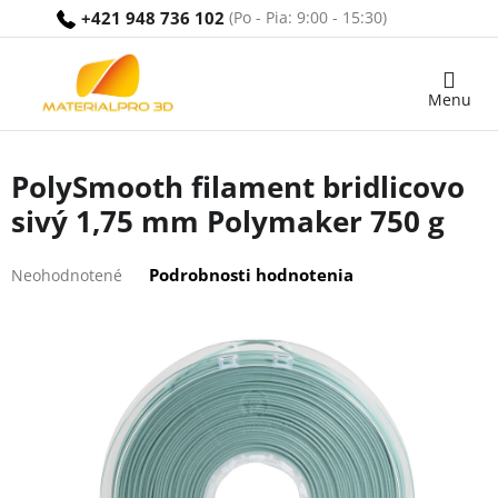
Prejsť
+421 948 736 102
na
obsah
Nákupný
košík
PolySmooth filament bridlicovo
sivý 1,75 mm Polymaker 750 g
Priemerné
Podrobnosti hodnotenia
Neohodnotené
hodnotenie
produktu
je
0,0
z
5
hviezdičiek.