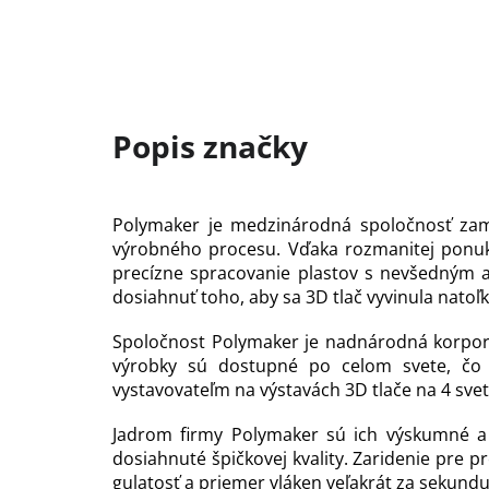
Polymaker je medzinárodná spoločnosť zame
výrobného procesu. Vďaka rozmanitej ponuke 
precízne spracovanie plastov s nevšedným 
dosiahnuť toho, aby sa 3D tlač vyvinula nat
Spoločnost Polymaker je nadnárodná korporác
výrobky sú dostupné po celom svete, čo 
vystavovateľm na výstavách 3D tlače na 4 sve
Jadrom firmy Polymaker sú ich výskumné a v
dosiahnuté špičkovej kvality. Zaridenie pre p
gulatosť a priemer vláken veľakrát za sekundu