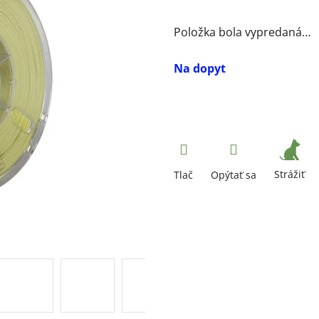
Položka bola vypredaná…
Na dopyt
Strážiť
Tlač
Opýtať sa