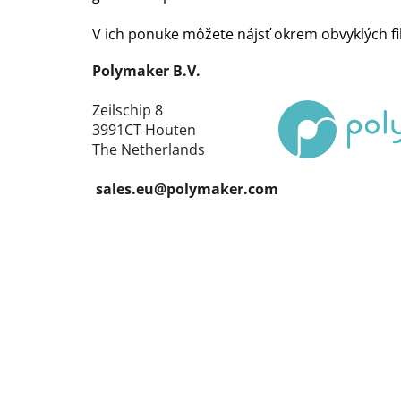
V ich ponuke môžete nájsť okrem obvyklých fi
Polymaker B.V.
Zeilschip 8
3991CT Houten
The Netherlands
sales.eu@polymaker.com