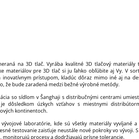
raná na 3D tlač. Vyrába kvalitné 3D tlačový materiály
materiálov pre 3D tlač si ju ľahko obľúbite aj Vy. V so
a inovatívnym prístupom, kladúc dôraz mimo iné aj na de
oľko, že bude zaradená medzi bežné výrobné metódy.
ia so sídlom v Šanghaji s distribučnými centrami umiestn
je dôsledkom úzkych vzťahov s miestnymi distribútorm
tových kontinentoch.
ývojové laboratórie, kde sú všetky materiály vyvíjané a
resné testovanie zaisťuje neustále nové pokroky vo vývoji.
, monitorujú procesy a dodržiavajú prísne tolerancie.