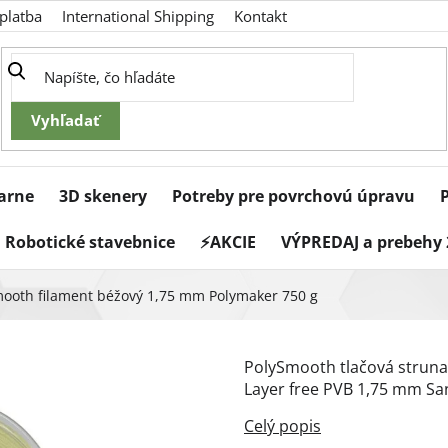
platba
International Shipping
Kontakt
iarne
3D skenery
Potreby pre povrchovú úpravu
Robotické stavebnice
⚡AKCIE
VÝPREDAJ a prebehy 
ooth filament béžový 1,75 mm Polymaker 750 g
PolySmooth tlačová strun
Layer free PVB 1,75 mm Sa