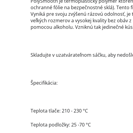
PolySmooth je termoplastický polymér ktorého
ochranné fólie na bezpečnostné sklá). Tento f
Vyniká pre svoju zvýšenú rázovú odolnosť, je ti
veľkých rozmerov a vysokej kvality bez obáv 
pomocou alkoholu. Vzniknú tak jedinečné kús
Skladujte v uzatvárateľnom sáčku, aby nedošlo
Špecifikácia:
Teplota tlače: 210 - 230 °C
Teplota podložky: 25 -70 °C