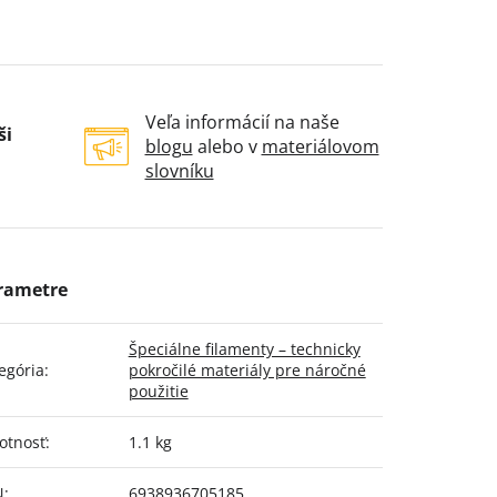
Veľa informácií na naše
ši
blogu
alebo v
materiálovom
slovníku
Špeciálne filamenty – technicky
egória
:
pokročilé materiály pre náročné
použitie
otnosť
:
1.1 kg
N
:
6938936705185