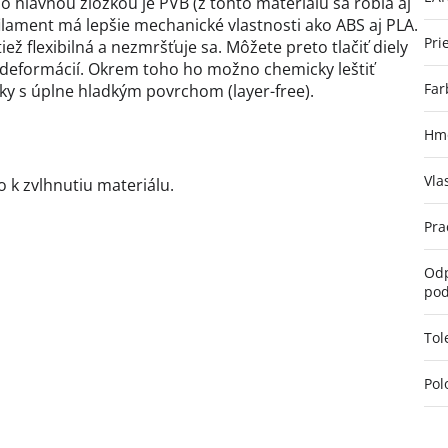
 hlavnou zložkou je PVB (z tohto materiálu sa robia aj
ilament má lepšie mechanické vlastnosti ako ABS aj PLA.
Pri
ež flexibilná a nezmršťuje sa. Môžete preto tlačiť diely
z deformácií. Okrem toho ho možno chemicky leštiť
Far
ky s úplne hladkým povrchom (layer-free).
Hmo
Vla
 k zvlhnutiu materiálu.
Pra
Odp
pod
Tol
Pol