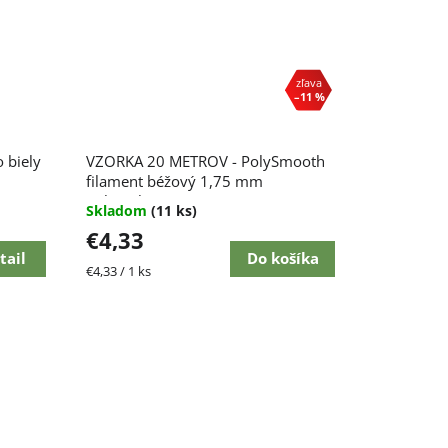
–11 %
 biely
VZORKA 20 METROV - PolySmooth
filament béžový 1,75 mm
Polymaker
Skladom
(11 ks)
€4,33
tail
Do košíka
Jednotková
€4,33 / 1 ks
cena: