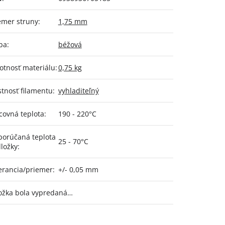
emer struny
:
1,75 mm
ba
:
béžová
tnosť materiálu
:
0,75 kg
stnosť filamentu
:
vyhladiteľný
covná teplota
:
190 - 220°C
orúčaná teplota
25 - 70°C
ložky
:
erancia/priemer
:
+/- 0,05 mm
ožka bola vypredaná…