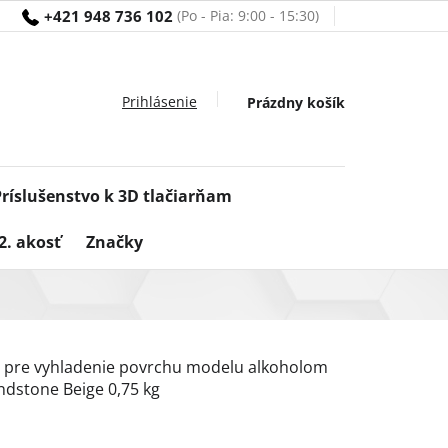
+421 948 736 102
Nákupný
Prázdny košík
košík
Príslušenstvo k 3D tlačiarňam
2. akosť
Značky
a pre vyhladenie povrchu modelu alkoholom
ndstone Beige 0,75 kg