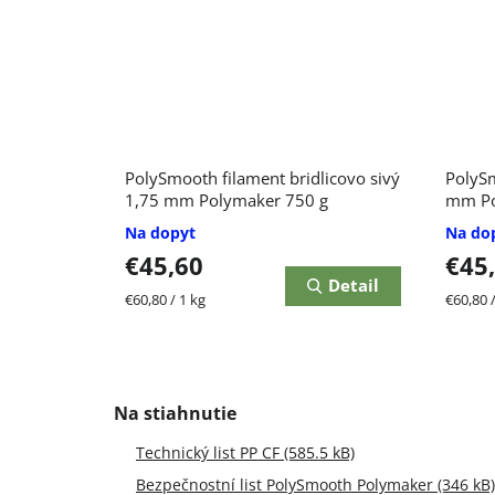
PolySmooth filament bridlicovo sivý
PolySm
1,75 mm Polymaker 750 g
mm Po
Na dopyt
Na do
€45,60
€45
Detail
Jednotková
Jednot
€60,80 / 1 kg
€60,80 /
cena:
cena:
Technický list PP CF (585.5 kB)
Bezpečnostní list PolySmooth Polymaker (346 kB)