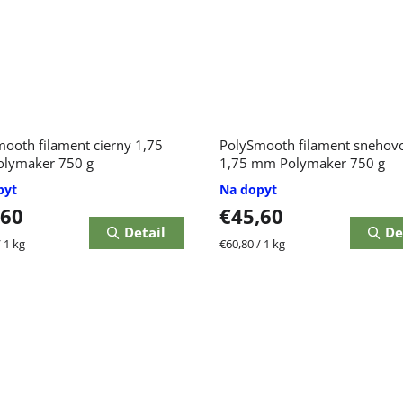
ooth filament cierny 1,75
PolySmooth filament snehovo
lymaker 750 g
1,75 mm Polymaker 750 g
pyt
Na dopyt
,60
€45,60
Detail
De
ková
Jednotková
 1 kg
€60,80 / 1 kg
cena: