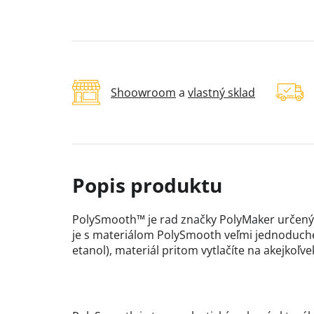
Shoowroom
a
vlastný sklad
PolySmooth™ je rad značky PolyMaker určený 
je s materiálom PolySmooth veľmi jednoduch
etanol), materiál pritom vytlačíte na akejkoľve