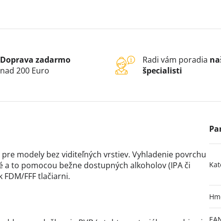
Doprava zadarmo
Radi vám poradia
na
nad 200 Euro
špecialisti
pre modely bez viditeľných vrstiev. Vyhladenie povrchu
é a to pomocou bežne dostupných alkoholov (IPA či
Kat
k FDM/FFF tlačiarni.
Hm
EA