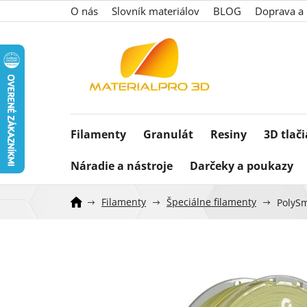
Prejsť
O nás
Slovník materiálov
BLOG
Doprava a 
na
obsah
Filamenty
Granulát
Resiny
3D tlač
Náradie a nástroje
Darčeky a poukazy
Filamenty
Špeciálne filamenty
PolySm