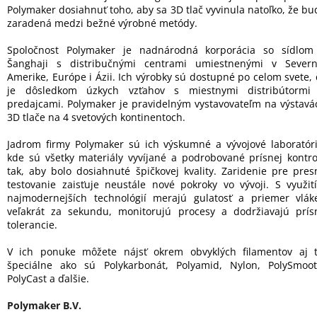
Polymaker dosiahnuť toho, aby sa 3D tlač vyvinula natoľko, že bu
zaradená medzi bežné výrobné metódy.
Spoločnost Polymaker je nadnárodná korporácia so sídlom
Šanghaji s distribučnými centrami umiestnenými v Severn
Amerike, Európe i Ázii. Ich výrobky sú dostupné po celom svete, 
je dôsledkom úzkych vzťahov s miestnymi distribútormi
predajcami. Polymaker je pravidelným vystavovateľm na výstavá
3D tlače na 4 svetových kontinentoch.
Jadrom firmy Polymaker sú ich výskumné a vývojové laboratóri
kde sú všetky materiály vyvíjané a podrobované prísnej kontro
tak, aby bolo dosiahnuté špičkovej kvality. Zaridenie pre pres
testovanie zaisťuje neustále nové pokroky vo vývoji. S využit
najmodernejších technológií merajú gulatosť a priemer vlák
veľakrát za sekundu, monitorujú procesy a dodržiavajú prís
tolerancie.
V ich ponuke môžete nájsť okrem obvyklých filamentov aj t
špeciálne ako sú Polykarbonát, Polyamid, Nylon, PolySmoot
PolyCast a ďalšie.
Polymaker B.V.