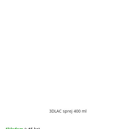
Priemerné
3DLAC sprej 400 ml
hodnotenie
produktu
je
4,7