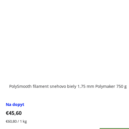
PolySmooth filament snehovo biely 1,75 mm Polymaker 750 g
Na dopyt
€45,60
Jednotková
€60,80 / 1 kg
cena: