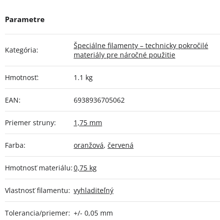
Špeciálne filamenty – technicky pokročilé
Kategória
:
materiály pre náročné použitie
Hmotnosť
:
1.1 kg
EAN
:
6938936705062
Priemer struny
:
1,75 mm
Farba
:
oranžová
,
červená
Hmotnosť materiálu
:
0,75 kg
Vlastnosť filamentu
:
vyhladiteľný
Tolerancia/priemer
:
+/- 0,05 mm