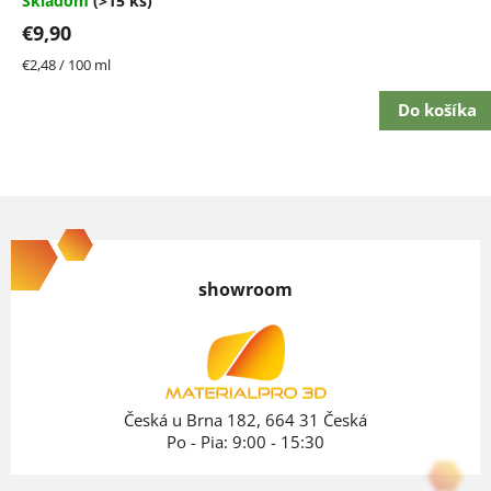
Skladom
(>15 ks)
z
€9,90
5
hviezdičiek.
Jednotková
€2,48 / 100 ml
cena:
Do košíka
Z
á
p
showroom
ä
t
i
e
Česká u Brna 182, 664 31 Česká
Po - Pia: 9:00 - 15:30