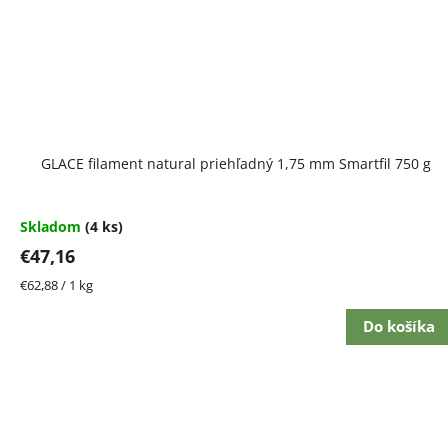
GLACE filament natural priehľadný 1,75 mm Smartfil 750 g
Skladom
(4 ks)
€47,16
Jednotková
€62,88 / 1 kg
cena:
Do košíka