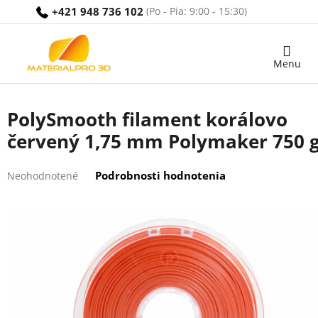
Prejsť
+421 948 736 102
na
obsah
Nákupný
košík
PolySmooth filament korálovo
červený 1,75 mm Polymaker 750 
Priemerné
Podrobnosti hodnotenia
Neohodnotené
hodnotenie
produktu
je
0,0
z
5
hviezdičiek.