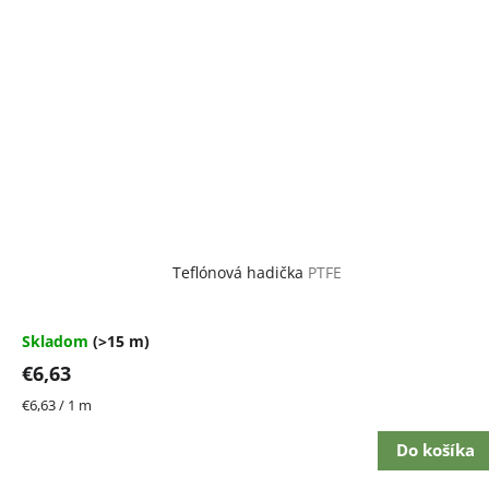
Teflónová hadička
PTFE
Skladom
(>15 m)
€6,63
Jednotková
€6,63 / 1 m
cena:
Do košíka