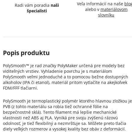
Veľa informácií na naše
blo
Radi vám poradia
naši
alebo v
materiálovom
špecialisti
slovníku
PolySmooth™ je rad značky PolyMaker určená pre modely bez
viditeľných vrstiev. Vyhladenie povrchu je s materiálom
PolySmooth veľmi jednoduché a to pomocou bežne dostupných
alkoholov (IPA či etanol), materiál pritom vytlačíte na akejkoľvek
FDM/FFF tlačiarni.
PolySmooth je termoplastický polymér ktorého hlavnou zložkou je
PVB (z tohto materiálu sa robia tiež ochranné fólie na
bezpečnostné sklá). Tento filament má lepšie mechanické
vlastnosti než ABS aj PLA. Vyniká pre svoju zvýšenú rázovú
odolnosť, je tiež flexibilný a nezmršťuje sa. Môžete preto tlačia
diely veľkých rozmerov a vysokej kvality bez obáv z deformácií.