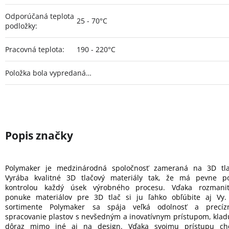
Odporúčaná teplota
25 - 70°C
podložky
:
Pracovná teplota
:
190 - 220°C
Položka bola vypredaná…
Polymaker je medzinárodná spoločnosť zameraná na 3D tla
Vyrába kvalitné 3D tlačový materiály tak, že má pevne p
kontrolou každý úsek výrobného procesu. Vďaka rozmanit
ponuke materiálov pre 3D tlač si ju ľahko obľúbite aj Vy.
sortimente Polymaker sa spája veľká odolnosť a precíz
spracovanie plastov s nevšedným a inovatívnym prístupom, klad
dôraz mimo iné aj na design. Vďaka svojmu prístupu ch