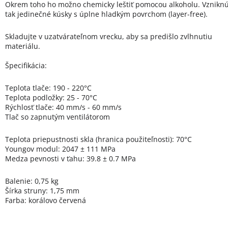
Okrem toho ho možno chemicky leštiť pomocou alkoholu. Vznikn
tak jedinečné kúsky s úplne hladkým povrchom (layer-free).
Skladujte v uzatvárateľnom vrecku, aby sa predišlo zvlhnutiu
materiálu.
Špecifikácia:
Teplota tlače: 190 - 220°C
Teplota podložky: 25 - 70°C
Rýchlosť tlače: 40 mm/s - 60 mm/s
Tlač so zapnutým ventilátorom
Teplota priepustnosti skla (hranica použiteľnosti): 70°C
Youngov modul: 2047 ± 111 MPa
Medza pevnosti v ťahu: 39.8 ± 0.7 MPa
Balenie: 0,75 kg
Šírka struny: 1,75 mm
Farba: korálovo červená