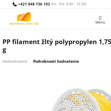
Prejsť
+421 948 736 102
na
obsah
Nákupný
košík
PP filament žltý polypropylen 1,
g
Priemerné
Podrobnosti hodnotenia
Neohodnotené
hodnotenie
produktu
je
0,0
z
5
hviezdičiek.