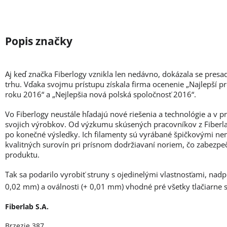
Aj keď značka Fiberlogy vznikla len nedávno, dokázala se presa
trhu. Vďaka svojmu prístupu získala firma ocenenie „Najlepší p
roku 2016“ a „Nejlepšia nová polská spoločnosť 2016“.
Vo Fiberlogy neustále hľadajú nové riešenia a technológie a v 
svojich výrobkov. Od výzkumu skúsených pracovníkov z Fiberlab
po konečné výsledky. Ich filamenty sú vyrábané špičkovými ne
kvalitných surovín pri prísnom dodržiavaní noriem, čo zabezpe
produktu.
Tak sa podarilo vyrobiť struny s ojedinelými vlastnosťami, nad
0,02 mm) a oválnosti (+ 0,01 mm) vhodné pré všetky tlačiarne
Fiberlab S.A.
Brzezie 387