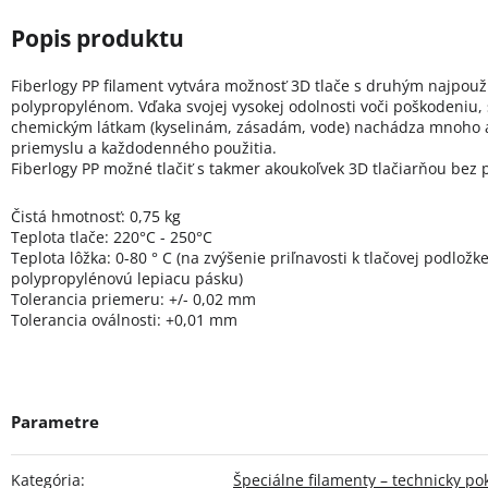
Fiberlogy PP filament vytvára možnosť 3D tlače s druhým najpou
polypropylénom. Vďaka svojej vysokej odolnosti voči poškodeniu, s
chemickým látkam (kyselinám, zásadám, vode) nachádza mnoho ap
priemyslu a každodenného použitia.
Fiberlogy PP možné tlačiť s takmer akoukoľvek 3D tlačiarňou bez 
Čistá hmotnosť: 0,75 kg
Teplota tlače: 220°C - 250°C
Teplota lôžka: 0-80 ° C (na zvýšenie priľnavosti k tlačovej podlo
polypropylénovú lepiacu pásku)
Tolerancia priemeru: +/- 0,02 mm
Tolerancia oválnosti: +0,01 mm
Kategória
:
Špeciálne filamenty – technicky po