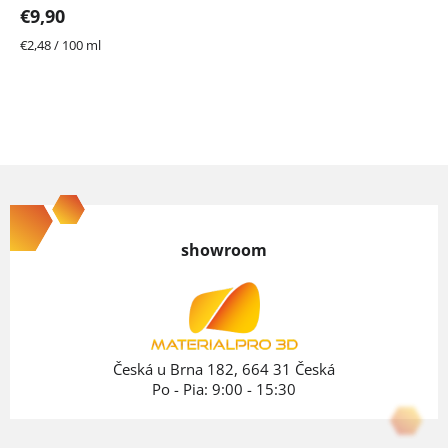
z
€9,90
5
hviezdičiek.
Jednotková
€2,48 / 100 ml
cena:
Z
á
p
showroom
ä
t
i
e
Česká u Brna 182, 664 31 Česká
Po - Pia: 9:00 - 15:30