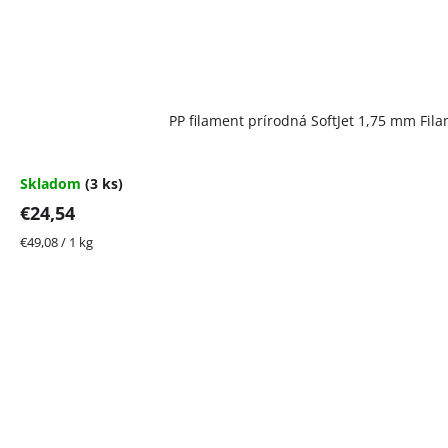
PP filament prírodná SoftJet 1,75 mm Fil
Skladom
(3 ks)
€24,54
Jednotková
€49,08 / 1 kg
cena: