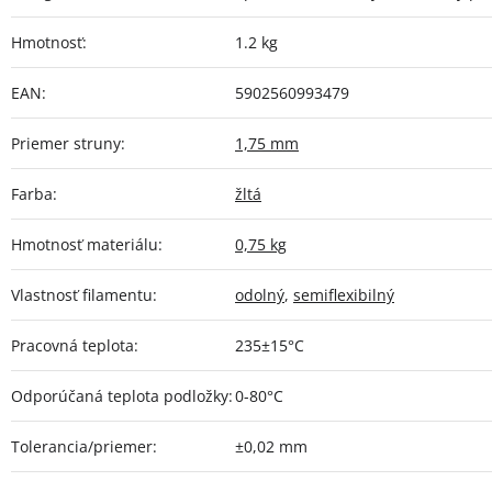
Hmotnosť
:
1.2 kg
EAN
:
5902560993479
Priemer struny
:
1,75 mm
Farba
:
žltá
Hmotnosť materiálu
:
0,75 kg
Vlastnosť filamentu
:
odolný
,
semiflexibilný
Pracovná teplota
:
235±15°C
Odporúčaná teplota podložky
:
0-80°C
Tolerancia/priemer
:
±0,02 mm