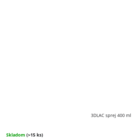
Priemerné
3DLAC sprej 400 ml
hodnotenie
produktu
je
4,7
Skladom
(>15 ks)