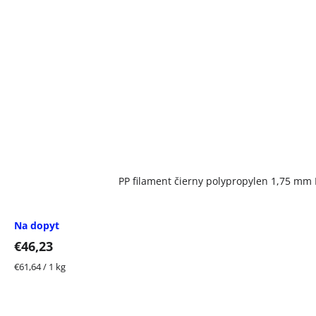
PP filament čierny polypropylen 1,75 mm 
Na dopyt
€46,23
Jednotková
€61,64 / 1 kg
cena: