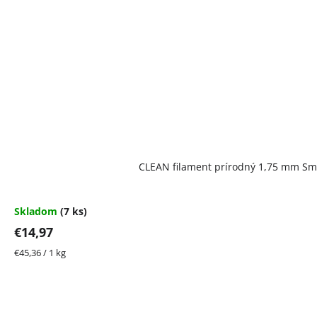
CLEAN filament prírodný 1,75 mm Sma
Skladom
(7 ks)
€14,97
Jednotková
€45,36 / 1 kg
cena: