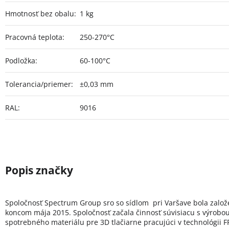
Hmotnosť bez obalu
:
1 kg
Pracovná teplota
:
250-270°C
Podložka
:
60-100°C
Tolerancia/priemer
:
±0,03 mm
RAL
:
9016
Spoločnosť Spectrum Group sro so sídlom pri Varšave bola zalo
koncom mája 2015. Spoločnosť začala činnosť súvisiacu s výrobo
spotrebného materiálu pre 3D tlačiarne pracujúci v technológii FF