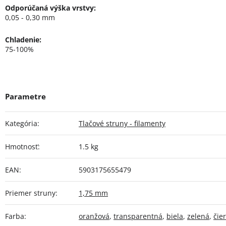
Odporúčaná výška vrstvy:
0,05 - 0,30 mm
Chladenie:
75-100%
Kategória
:
Tlačové struny - filamenty
Hmotnosť
:
1.5 kg
EAN
:
5903175655479
Priemer struny
:
1,75 mm
Farba
:
oranžová
,
transparentná
,
biela
,
zelená
,
čie