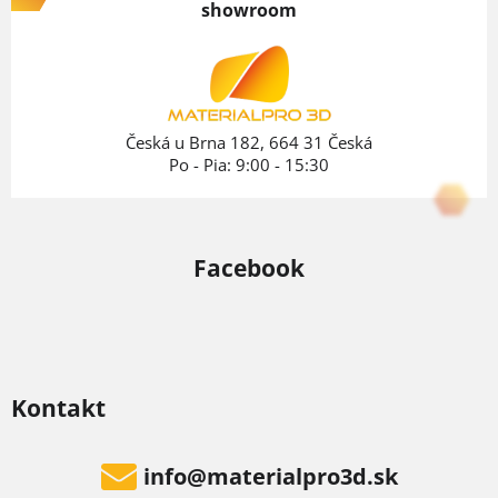
p
showroom
ä
t
i
e
Česká u Brna 182, 664 31 Česká
Po - Pia: 9:00 - 15:30
Facebook
Kontakt
info
@
materialpro3d.sk