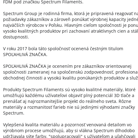
FDM pod značkou Spectrum Filaments.
Spectrum Group je rodinná firma, ktorá je pripravená reagovať n
požiadavky zákazníkov a zároveň ponúkať výrobnej kapacity jedn
najväčších výrobcov v Poľsku. Hlavným cieľom spoločnosti je pon
vysoko kvalitných produktov pri zachovaní atraktívnych cien a stál
dostupnosti.
V roku 2017 bola táto spoločnosť ocenená čestným titulom
SPOĽAHLIVÁ ZNAČKA.
SPOĽAHLIVÁ ZNAČKA je ocenením pre zákazníkov orientovanej
spoločnosti zameranej na spoločenskú zodpovednosť, profesional
obchodnej činnosti a vysokú kvalitu ponúkaných produktov a služ
Produkty Spectrum Filaments sú vysoko kvalitné materiály, ktoré
umožňujú každému užívateľovi objaviť plný potenciál 3D tlače a
prenášať aj najrozmanitejšie projekt do reálneho sveta. Rôzne
materiály a rozmanitosť farieb nie sú jedinými výhodami značky
Spectrum.
Vylepšená kvalita materiálu a pozornosť venovaná detailom vo
výrobnom procese umožňujú, aby si vlákna Spectrum dlhodobo
udržiavala sýte farby, "spolupracovali" s užívateľom a uľahčovali