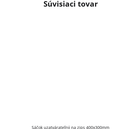
Súvisiaci tovar
Priemerné
Sáčok uzatvárateľný na zips 400x300mm
hodnotenie