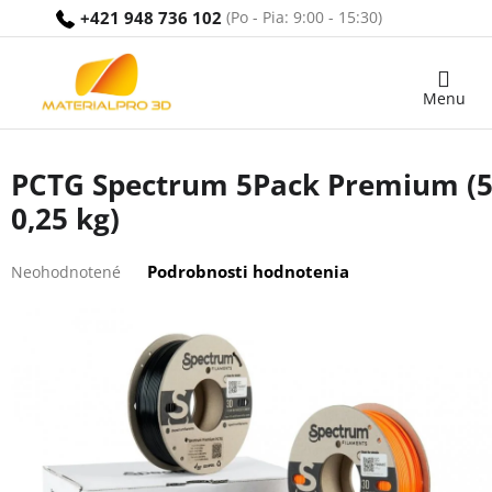
Prejsť
+421 948 736 102
na
obsah
Nákupný
košík
PCTG Spectrum 5Pack Premium (
0,25 kg)
Priemerné
Podrobnosti hodnotenia
Neohodnotené
hodnotenie
produktu
je
0,0
z
5
hviezdičiek.