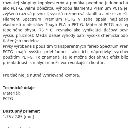
rovnakej skupiny kopolyesterov a ponúka podobne jednoduchú
ako PET-G. Veľmi dôležitou výhodou filamentu Premium PCTG je
zvýšená rázová pevnosť, vysoká rozmerová stabilita a nízke zmršt
Filament Spectrum Premium PCTG v sebe spája najžiadane
vlastnosti materiálov Tough PLA a PET-G. Materiál PCTG má te
tepelného ohybu 76 ° C, rovnako ako vynikajúci tlačový pov
vyššiu pružnosť. Medzi ďalšie výhody patrí vysoká chemická odo
tlačených modelov.
Prvky vyrobené s použitím transparentných farieb Spectrum Pr
PCTG majú vyššiu priehľadnosť ako ich náprotivky vyrob
použitím PET-G. To znamená, že je možné dosiahnuť efekt blí
priehľadnosti s malým množstvom vonkajších kontúr.
Pre tlač nie je nutná vyhrievaná komora.
Technické údaje
Materiál:
PCTG
Dostupný priemer:
1,75 / 2,85 [mm]