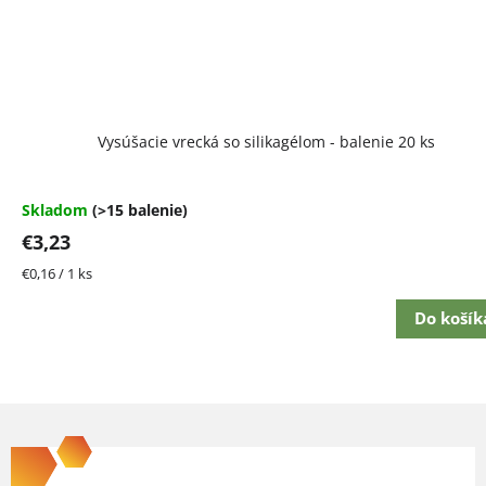
Vysúšacie vrecká so silikagélom - balenie 20 ks
Skladom
(>15 balenie)
€3,23
Jednotková
€0,16 / 1 ks
cena:
Do košík
Z
á