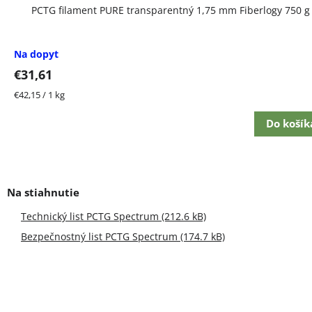
PCTG filament PURE transparentný 1,75 mm Fiberlogy 750 g
Na dopyt
€31,61
Jednotková
€42,15 / 1 kg
cena:
Do košík
Technický list PCTG Spectrum (212.6 kB)
Bezpečnostný list PCTG Spectrum (174.7 kB)