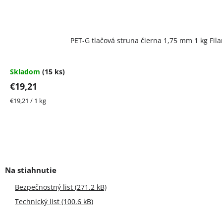
PET-G tlačová struna čierna 1,75 mm 1 kg Fi
Skladom
(15 ks)
€19,21
Jednotková
€19,21 / 1 kg
cena:
Bezpečnostný list (271.2 kB)
Technický list (100.6 kB)