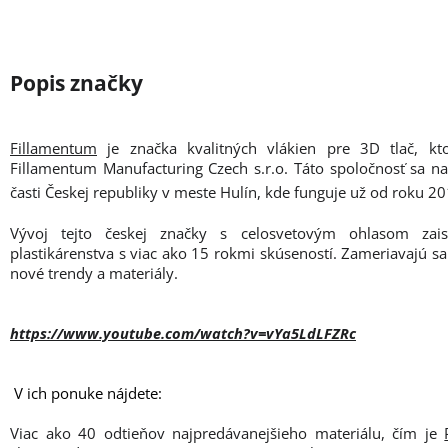
Fillamentum
je značka kvalitných vlákien pre 3D tlač, kt
Fillamentum Manufacturing Czech s.r.o. Táto spoločnosť sa n
časti Českej republiky v meste Hulín, kde funguje už od roku 20
Vývoj tejto českej značky s celosvetovým ohlasom zais
plastikárenstva s viac ako 15 rokmi skúseností. Zameriavajú sa
nové trendy a materiály.
https://www.youtube.com/watch?v=vYa5LdLFZRc
V ich ponuke nájdete:
Viac ako 40 odtieňov najpredávanejšieho materiálu, čím je