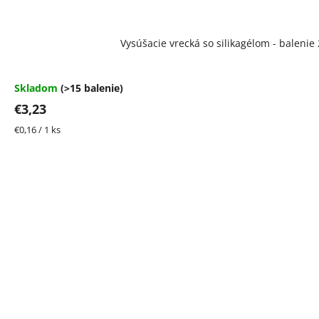
Vysúšacie vrecká so silikagélom - balenie 
Skladom
(>15 balenie)
€3,23
Jednotková
€0,16 / 1 ks
cena: