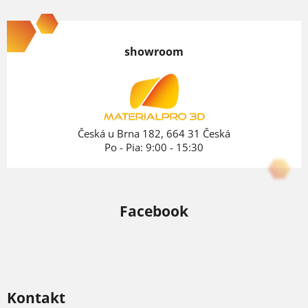
Z
á
p
showroom
ä
t
i
e
Česká u Brna 182, 664 31 Česká
Po - Pia: 9:00 - 15:30
Facebook
Kontakt