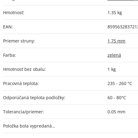
Hmotnosť
:
1.35 kg
EAN
:
859563283721
Priemer struny
:
1,75 mm
Farba
:
zelená
Hmotnosť bez obalu
:
1 kg
Pracovná teplota
:
235 - 260 °C
Odporúčaná teplota podložky
:
60 - 80°C
Tolerancia/priemer
:
0.05 mm
Položka bola vypredaná…