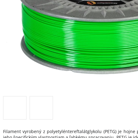
Filament vyrobený z polyetyléntereftalátglykolu (PETG) je hojne
jeho špecifickým vlastnostiam a ľahkému spracovaniu. PETG je id