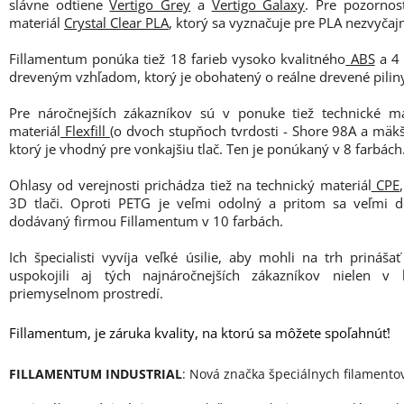
slávne odtiene
Vertigo Grey
a
Vertigo Galaxy
. Pre pozorno
materiál
Crystal Clear PLA
, ktorý sa vyznačuje pre PLA nezvyčaj
Fillamentum ponúka tiež 18 farieb vysoko kvalitného
ABS
a 4 
dreveným vzhľadom, ktorý je obohatený o reálne drevené pilin
Pre náročnejších zákazníkov sú v ponuke tiež technické ma
materiál
Flexfill
(o dvoch stupňoch tvrdosti - Shore 98A a mäk
ktorý je vhodný pre vonkajšiu tlač. Ten je ponúkaný v 8 farbách
Ohlasy od verejnosti prichádza tiež na technický materiál
CPE
3D tlači. Oproti PETG je veľmi odolný a pritom sa veľmi do
dodávaný firmou Fillamentum v 10 farbách.
Ich špecialisti vyvíja veľké úsilie, aby mohli na trh prináš
uspokojili aj tých najnáročnejších zákazníkov nielen v
priemyselnom prostredí.
Fillamentum, je záruka kvality, na ktorú sa môžete spoľahnúť!
FILLAMENTUM INDUSTRIAL
: Nová značka špeciálnych filamento