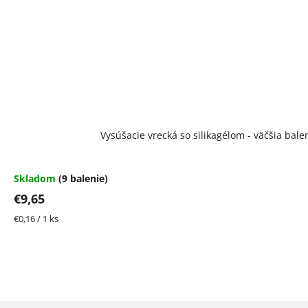
Vysúšacie vrecká so silikagélom - väčšia bale
Skladom
(9 balenie)
€9,65
Jednotková
€0,16 / 1 ks
cena: