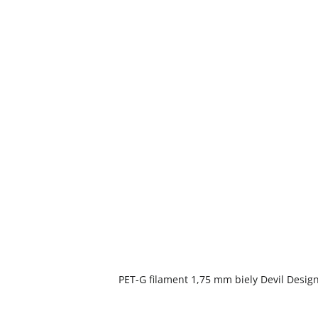
Priemerné
PET-G filament 1,75 mm biely Devil Design
hodnotenie
produktu
je