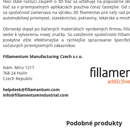
Hoci stále rastúci záujem o 3D tlač sa vzťahuje na populárne ob
tlač sa v priemyselných aplikáciách používa čoraz častejšie. Od 
sa spoločnosť zameriava na výrobu 3D filamentov pre celý rad p
automobilový priemysel, stavebníctvo, potraviny, lekárske a mnoh
Obrovský dopyt po tlačených materiáloch vyrobených firmou Fill
vedie k vytvoreniu novej značky. So založením spoločnosti Filla
poskytne ešte efektívnejšie a rýchlejšie spracovanie špecif
súčasných priemyselných zákazníkov.
Fillamentum Manufacturing Czech s.r.o.
Nám. Míru 1217
768 24 Hulín
Czech Republic
helpdesk@fillamentum.com
info@fillamentumindustrial.com