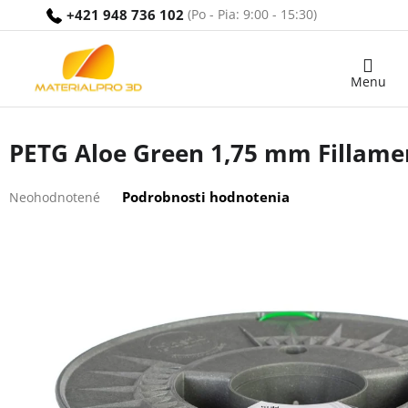
Prejsť
+421 948 736 102
na
obsah
Nákupný
košík
PETG Aloe Green 1,75 mm Fillame
Priemerné
Podrobnosti hodnotenia
Neohodnotené
hodnotenie
produktu
je
0,0
z
5
hviezdičiek.