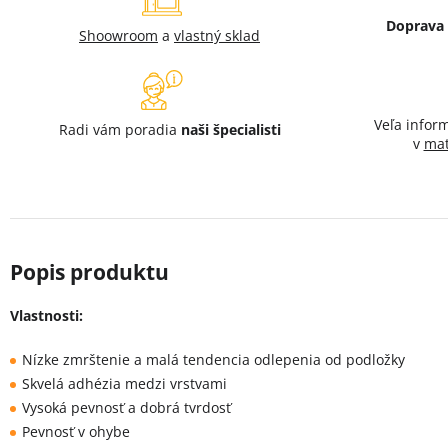
Doprava
Shoowroom
a
vlastný sklad
Veľa infor
Radi vám poradia
naši špecialisti
v
mat
Vlastnosti:
Nízke zmrštenie a malá tendencia odlepenia od podložky
Skvelá adhézia medzi vrstvami
Vysoká pevnosť a dobrá tvrdosť
Pevnosť v ohybe