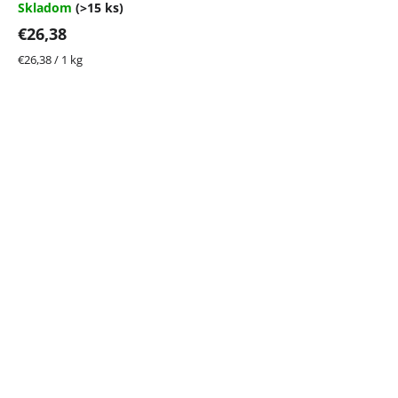
5,0
Skladom
(>15 ks)
z
€26,38
5
hviezdičiek.
Jednotková
€26,38 / 1 kg
cena: