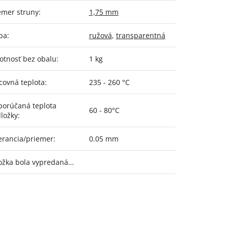
emer struny
:
1,75 mm
ba
:
ružová
,
transparentná
tnosť bez obalu
:
1 kg
covná teplota
:
235 - 260 °C
orúčaná teplota
60 - 80°C
ložky
:
erancia/priemer
:
0.05 mm
ožka bola vypredaná…