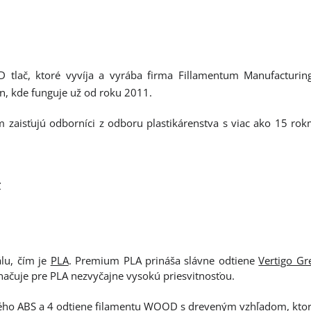
D tlač, ktoré vyvíja a vyrába firma Fillamentum Manufacturin
ín, kde funguje už od roku 2011.
 zaisťujú odborníci z odboru plastikárenstva s viac ako 15 rok
c
lu, čím je
PLA
. Premium PLA prináša slávne odtiene
Vertigo Gr
značuje pre PLA nezvyčajne vysokú priesvitnosťou.
ého
ABS
a 4 odtiene filamentu
WOOD
s dreveným vzhľadom, ktorý