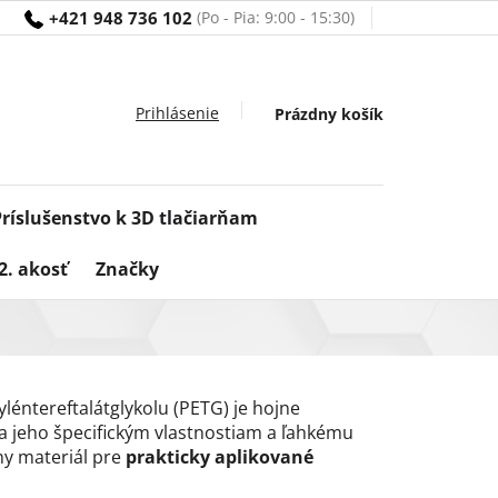
+421 948 736 102
Nákupný
Prázdny košík
košík
Príslušenstvo k 3D tlačiarňam
2. akosť
Značky
léntereftalátglykolu (PETG) je hojne
a jeho špecifickým vlastnostiam a ľahkému
ny materiál pre
prakticky aplikované