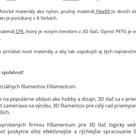
chnické materiály ako nylon, pružný materiál
Flexfill
(o dvoch st
Ten je ponúkaný v 8 farbách.
ateriál
CPE
, ktorý je novým trendom v 3D tlači. Oproti PETG je v
.
trh prinášať nové materiály a aby tak uspokojili aj tých najnároč
e spoľahnúť!
eciálnych filamentov Fillamentum.
e na populárne oblasti ako hobby a dizajn, 3D tlač sa v pri
ť zameriava na výrobu 3D filamentov pre celý rad priemyse
ších.
vyrobených firmou Fillamentum pre 3D tlač logicky vedi
sť poskytne ešte efektívnejšie a rýchlejšie spracovanie