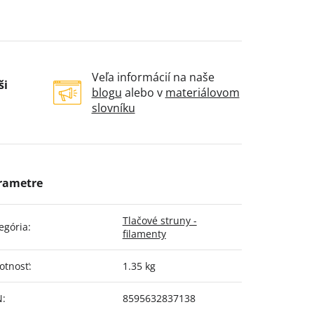
Veľa informácií na naše
ši
blogu
alebo v
materiálovom
slovníku
Tlačové struny -
egória
:
filamenty
otnosť
:
1.35 kg
N
:
8595632837138