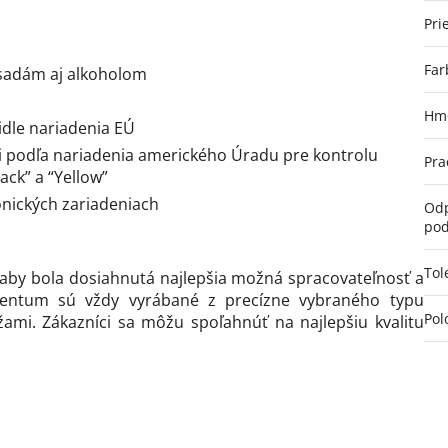
Pri
Far
ásadám aj alkoholom
Hmo
idle nariadenia EÚ
mi podľa nariadenia amerického Úradu pre kontrolu
Pra
lack” a “Yellow”
ronických zariadeniach
Odp
pod
Tol
, aby bola dosiahnutá najlepšia možná spracovateľnosť a
lamentum sú vždy vyrábané z precízne vybraného typu
Pol
ržami. Zákazníci sa môžu spoľahnúť na najlepšiu kvalitu