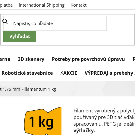
platba
International Shipping
Kontakt
iarne
3D skenery
Potreby pre povrchovú úpravu
Robotické stavebnice
⚡AKCIE
VÝPREDAJ a prebehy 
nt 1,75 mm Fillamentum 1 kg
Filament vyrobený z polyety
používaný pre 3D tlač vďak
spracovaniu. PETG je ideál
výtlačky.