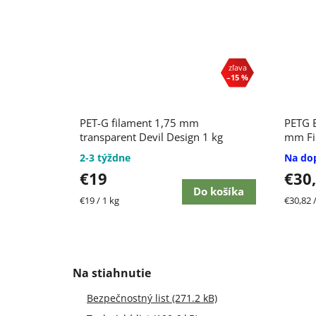
–15 %
Priemerné
PET-G filament 1,75 mm
PETG B
hodnotenie
produktu
transparent Devil Design 1 kg
mm Fi
je
2-3 týždne
Na do
5,0
€19
€30
z
5
Do košíka
Jednotková
Jednot
€19 / 1 kg
€30,82 /
hviezdičiek.
cena:
cena:
Bezpečnostný list (271.2 kB)