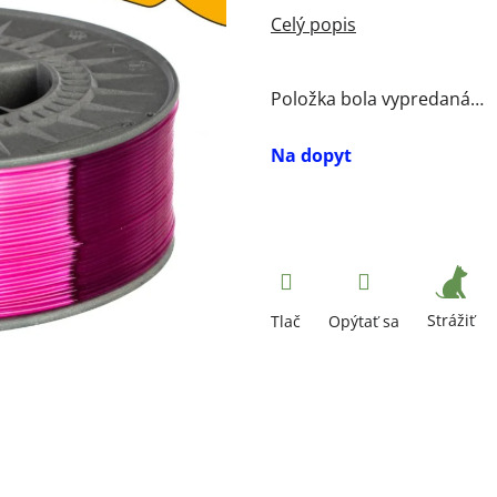
Položka bola vypredaná…
Na dopyt
Strážiť
Tlač
Opýtať sa