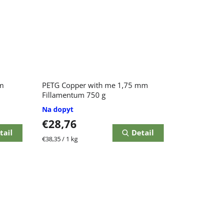
m
PETG Copper with me 1,75 mm
Fillamentum 750 g
Na dopyt
€28,76
tail
Detail
Jednotková
€38,35 / 1 kg
cena: