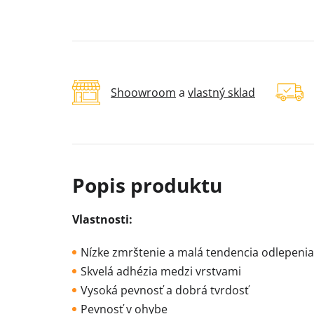
Shoowroom
a
vlastný sklad
Vlastnosti:
Nízke zmrštenie a malá tendencia odlepeni
Skvelá adhézia medzi vrstvami
Vysoká pevnosť a dobrá tvrdosť
Pevnosť v ohybe