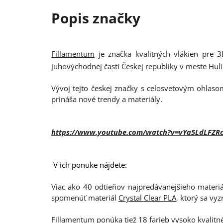
Fillamentum
je značka kvalitných vlákien pre 3
juhovýchodnej časti Českej republiky v meste Hul
Vývoj tejto českej značky s celosvetovým ohlasom
prináša nové trendy a materiály.
https://www.youtube.com/watch?v=vYa5LdLFZR
V ich ponuke nájdete:
Viac ako 40 odtieňov najpredávanejšieho materiá
spomenúť materiál
Crystal Clear PLA
, ktorý sa vy
Fillamentum ponúka tiež 18 farieb vysoko kvalitn