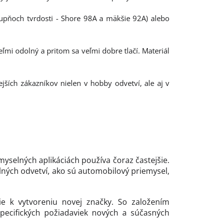
upňoch tvrdosti - Shore 98A a mäkšie 92A) alebo
eľmi odolný a pritom sa veľmi dobre tlačí. Materiál
nejších zákazníkov nielen v hobby odvetví, ale aj v
emyselných aplikáciách používa čoraz častejšie.
lných odvetví, ako sú automobilový priemysel,
e k vytvoreniu novej značky. So založením
 špecifických požiadaviek nových a súčasných