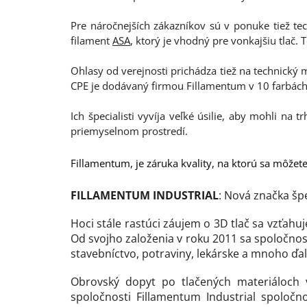
Pre náročnejších zákazníkov sú v ponuke tiež te
filament
ASA
, ktorý je vhodný pre vonkajšiu tlač. 
Ohlasy od verejnosti prichádza tiež na technický m
CPE je dodávaný firmou Fillamentum v 10 farbách
Ich špecialisti vyvíja veľké úsilie, aby mohli na 
priemyselnom prostredí.
Fillamentum, je záruka kvality, na ktorú sa môžet
FILLAMENTUM INDUSTRIAL
: Nová značka šp
Hoci stále rastúci záujem o 3D tlač sa vzťahuj
Od svojho založenia v roku 2011 sa spoločnos
stavebníctvo, potraviny, lekárske a mnoho ďal
Obrovský dopyt po tlačených materiáloch 
spoločnosti Fillamentum Industrial spoločno