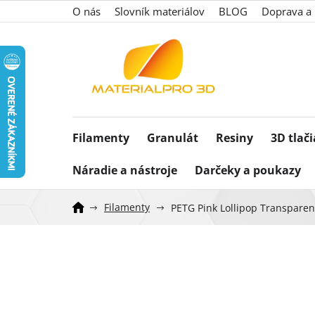
Prejsť
O nás
Slovník materiálov
BLOG
Doprava a 
na
obsah
Filamenty
Granulát
Resiny
3D tlač
Náradie a nástroje
Darčeky a poukazy
Filamenty
PETG Pink Lollipop Transpare