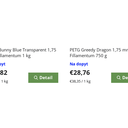
unny Blue Transparent 1,75
PETG Greedy Dragon 1,75 m
llamentum 1 kg
Fillamentum 750 g
pyt
Na dopyt
,82
€28,76
Detail
De
ková
Jednotková
 1 kg
€38,35 / 1 kg
cena: