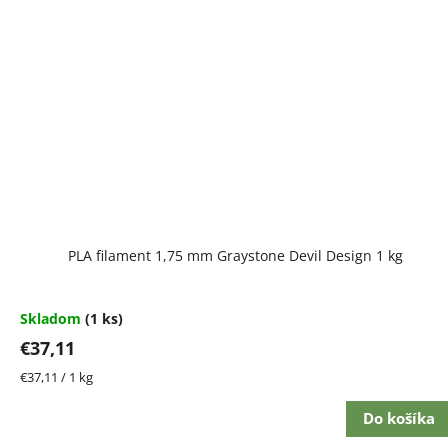
PLA filament 1,75 mm Graystone Devil Design 1 kg
Skladom
(1 ks)
€37,11
Jednotková
€37,11 / 1 kg
cena:
Do košíka