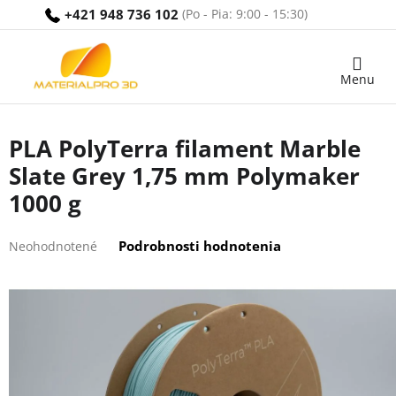
Prejsť
+421 948 736 102
na
obsah
Nákupný
košík
PLA PolyTerra filament Marble
Slate Grey 1,75 mm Polymaker
1000 g
Priemerné
Podrobnosti hodnotenia
Neohodnotené
hodnotenie
produktu
je
0,0
z
5
hviezdičiek.