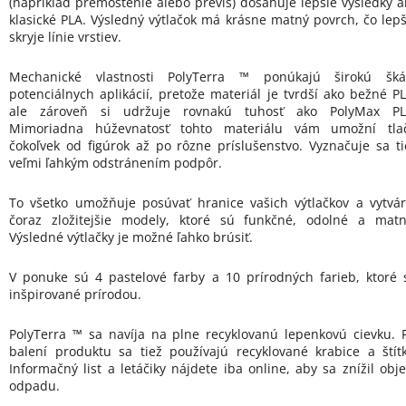
(napríklad premostenie alebo previs) dosahuje lepšie výsledky a
klasické PLA. Výsledný výtlačok má krásne matný povrch, čo lepš
skryje línie vrstiev.
Mechanické vlastnosti PolyTerra ™ ponúkajú širokú šká
potenciálnych aplikácií, pretože materiál je tvrdší ako bežné PL
ale zároveň si udržuje rovnakú tuhosť ako PolyMax PL
Mimoriadna húževnatosť tohto materiálu vám umožní tlač
čokoľvek od figúrok až po rôzne príslušenstvo. Vyznačuje sa ti
veľmi ľahkým odstránením podpôr.
To všetko umožňuje posúvať hranice vašich výtlačkov a vytvár
čoraz zložitejšie modely, ktoré sú funkčné, odolné a matn
Výsledné výtlačky je možné ľahko brúsiť.
V ponuke sú 4 pastelové farby a 10 prírodných farieb, ktoré 
inšpirované prírodou.
PolyTerra ™ sa navíja na plne recyklovanú lepenkovú cievku. P
balení produktu sa tiež používajú recyklované krabice a štítk
Informačný list a letáčiky nájdete iba online, aby sa znížil obj
odpadu.