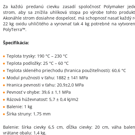
Za každú predanú cievku zasadí spoločnosť Polymaker jed
strom, aby sa znížila uhlíková stopa po výrobe tohto produkt
Akonáhle strom dosiahne dospelosť, má schopnosť nasať každý r
22 kg oxidu uhličitého a vyrovnať tak 4 kg potrebné na vytvoren
PolyTerra™.
Špecifikácia:
Teplota trysky: 190 °C – 230 °C
Teplota podložky: 25 °C – 60 °C
Teplota skleného priechodu (hranica použiteľnosti): 60,6 °C
Modul pružnosti v ťahu: 1882 ± 141 MPa
Hranica pevnosti v ťahu: 20,9±2,0 MPa
Pevnosť v ohybe: 39,6 ± 1,1 MPa
Rázová húževnatosť: 5,7 ± 0,4 kJ/m2
Balenie: 1 kg
Šírka struny: 1,75 mm
Balenie: šírka cievky 6,5 cm, dĺžka cievky: 20 cm, váha balen
vrátane obalu: 1,4 kg.