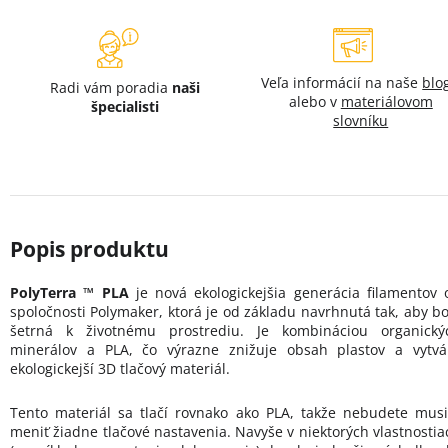
Veľa informácií na naše
blo
Radi vám poradia
naši
alebo v
materiálovom
špecialisti
slovníku
PolyTerra ™ PLA
je nová ekologickejšia generácia filamentov 
spoločnosti Polymaker, ktorá je od základu navrhnutá tak, aby bo
šetrná k životnému prostrediu. Je kombináciou organický
minerálov a PLA, čo výrazne znižuje obsah plastov a vytvá
ekologickejší 3D tlačový materiál.
Tento materiál sa tlačí rovnako ako PLA, takže nebudete musi
meniť žiadne tlačové nastavenia. Navyše v niektorých vlastnostia