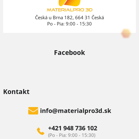
i
e
Česká u Brna 182, 664 31 Česká
Po - Pia: 9:00 - 15:30
Facebook
Kontakt
info
@
materialpro3d.sk
+421 948 736 102