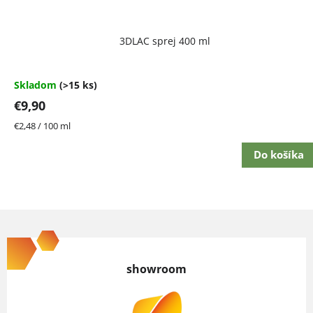
Priemerné
3DLAC sprej 400 ml
hodnotenie
produktu
je
4,7
Skladom
(>15 ks)
z
€9,90
5
hviezdičiek.
Jednotková
€2,48 / 100 ml
cena:
Do košíka
Z
á
p
showroom
ä
t