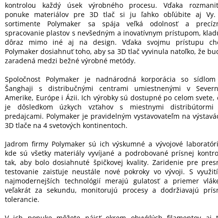
kontrolou každý úsek výrobného procesu. Vďaka rozmanit
ponuke materiálov pre 3D tlač si ju ľahko obľúbite aj Vy.
sortimente Polymaker sa spája veľká odolnosť a precíz
spracovanie plastov s nevšedným a inovatívnym prístupom, klad
dôraz mimo iné aj na design. Vďaka svojmu prístupu ch
Polymaker dosiahnuť toho, aby sa 3D tlač vyvinula natoľko, že bu
zaradená medzi bežné výrobné metódy.
Spoločnost Polymaker je nadnárodná korporácia so sídlom
Šanghaji s distribučnými centrami umiestnenými v Severn
Amerike, Európe i Ázii. Ich výrobky sú dostupné po celom svete, 
je dôsledkom úzkych vzťahov s miestnymi distribútormi
predajcami. Polymaker je pravidelným vystavovateľm na výstavá
3D tlače na 4 svetových kontinentoch.
Jadrom firmy Polymaker sú ich výskumné a vývojové laboratóri
kde sú všetky materiály vyvíjané a podrobované prísnej kontro
tak, aby bolo dosiahnuté špičkovej kvality. Zaridenie pre pres
testovanie zaisťuje neustále nové pokroky vo vývoji. S využit
najmodernejších technológií merajú gulatosť a priemer vlák
veľakrát za sekundu, monitorujú procesy a dodržiavajú prís
tolerancie.
V ich ponuke môžete nájsť okrem obvyklých filamentov aj t