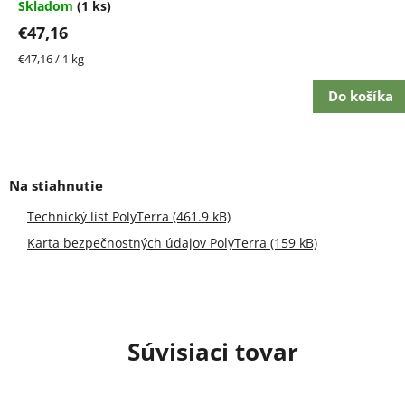
Skladom
(1 ks)
€47,16
Jednotková
€47,16 / 1 kg
cena:
Do košíka
Technický list PolyTerra (461.9 kB)
Karta bezpečnostných údajov PolyTerra (159 kB)
Súvisiaci tovar