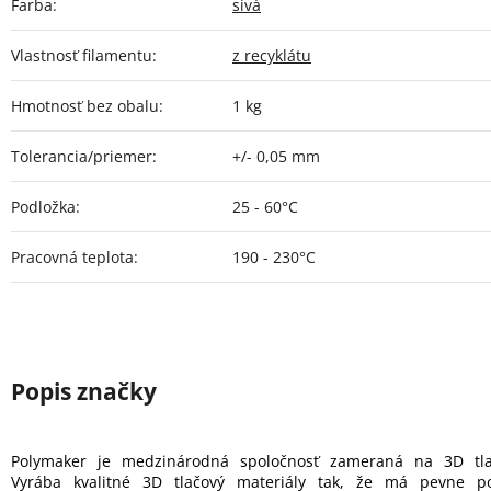
Farba
:
sivá
Vlastnosť filamentu
:
z recyklátu
Hmotnosť bez obalu
:
1 kg
Tolerancia/priemer
:
+/- 0,05 mm
Podložka
:
25 - 60°C
Pracovná teplota
:
190 - 230°C
Polymaker je medzinárodná spoločnosť zameraná na 3D tla
Vyrába kvalitné 3D tlačový materiály tak, že má pevne p