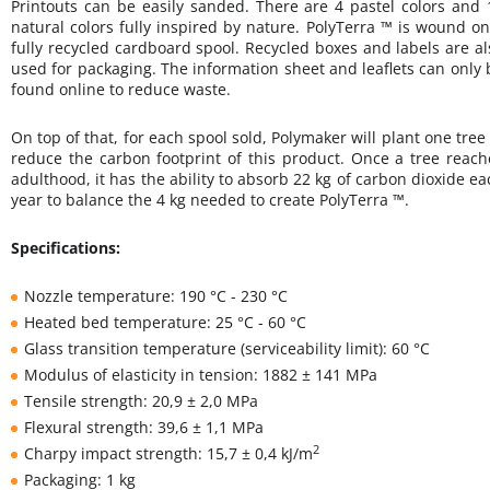
Printouts can be easily sanded. There are 4 pastel colors and 
natural colors fully inspired by nature. PolyTerra ™ is wound on
fully recycled cardboard spool. Recycled boxes and labels are al
used for packaging. The information sheet and leaflets can only 
found online to reduce waste.
On top of that, for each spool sold, Polymaker will plant one tree 
reduce the carbon footprint of this product. Once a tree reach
adulthood, it has the ability to absorb 22 kg of carbon dioxide ea
year to balance the 4 kg needed to create PolyTerra ™.
Specifications:
Nozzle temperature: 190 °C - 230 °C
Heated bed temperature: 25 °C - 60 °C
Glass transition temperature (serviceability limit): 60 °C
Modulus of elasticity in tension: 1882 ± 141 MPa
Tensile strength: 20,9 ± 2,0 MPa
Flexural strength: 39,6 ± 1,1 MPa
2
Charpy impact strength: 15,7 ± 0,4 kJ/m
Packaging: 1 kg