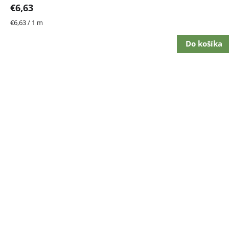
€6,63
Jednotková
€6,63 / 1 m
cena:
Do košíka