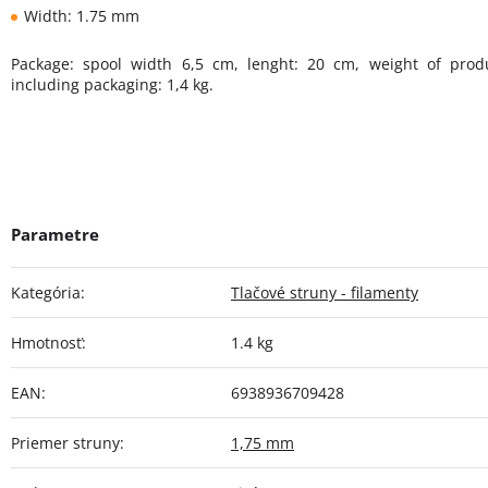
Width: 1.75 mm
Package: spool width 6,5 cm, lenght: 20 cm, weight of prod
including packaging: 1,4 kg.
Kategória
:
Tlačové struny - filamenty
Hmotnosť
:
1.4 kg
EAN
:
6938936709428
Priemer struny
:
1,75 mm