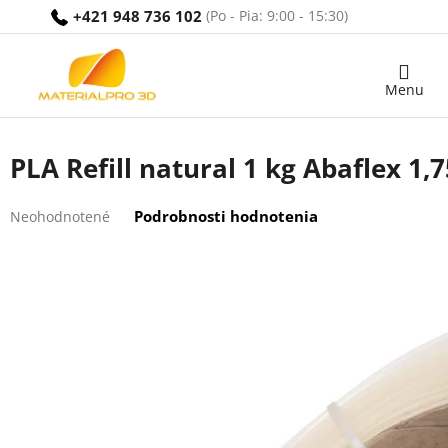
Prejsť
+421 948 736 102
na
obsah
Nákupný
košík
PLA Refill natural 1 kg Abaflex 1
Priemerné
Podrobnosti hodnotenia
Neohodnotené
hodnotenie
produktu
je
0,0
z
5
hviezdičiek.