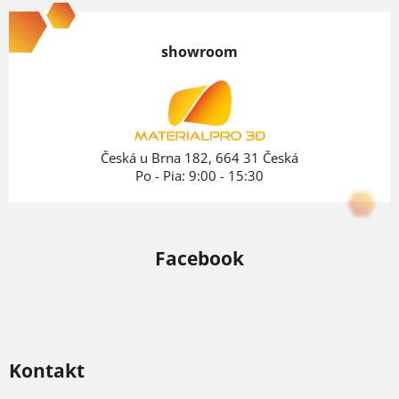
á
p
showroom
ä
t
i
e
Česká u Brna 182, 664 31 Česká
Po - Pia: 9:00 - 15:30
Facebook
Kontakt