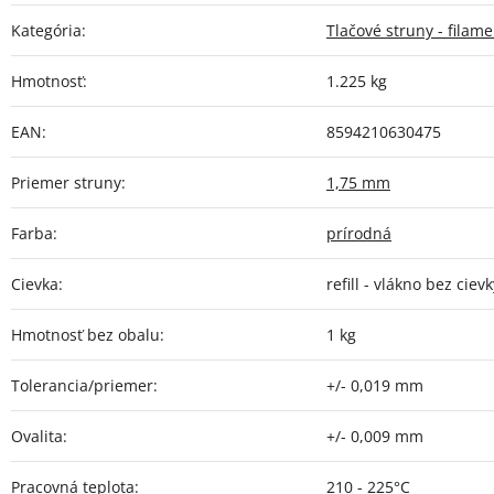
Kategória
:
Tlačové struny - filam
Hmotnosť
:
1.225 kg
EAN
:
8594210630475
Priemer struny
:
1,75 mm
Farba
:
prírodná
Cievka
:
refill - vlákno bez ci
Hmotnosť bez obalu
:
1 kg
Tolerancia/priemer
:
+/- 0,019 mm
Ovalita
:
+/- 0,009 mm
Pracovná teplota
:
210 - 225°C