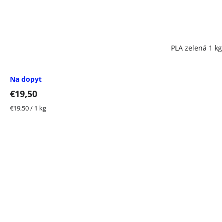
PLA zelená 1 kg
Na dopyt
€19,50
Jednotková
€19,50 / 1 kg
cena: