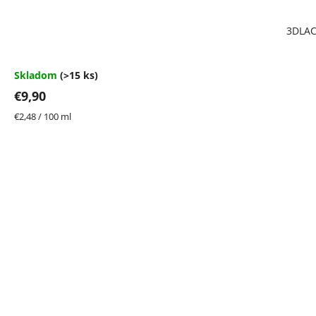
Priemerné
3DLAC
hodnotenie
produktu
je
4,7
Skladom
(>15 ks)
z
€9,90
5
hviezdičiek.
Jednotková
€2,48 / 100 ml
cena: