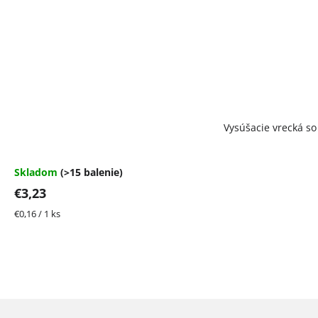
Vysúšacie vrecká so 
Skladom
(>15 balenie)
€3,23
Jednotková
€0,16 / 1 ks
cena:
Z