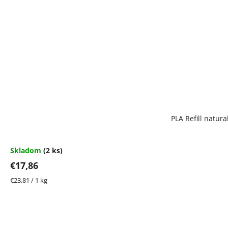
PLA Refill natur
Skladom
(2 ks)
€17,86
Jednotková
€23,81 / 1 kg
cena: