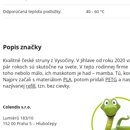
Odporúčaná teplota podložky
:
40 - 60 °C
Kvalitné české struny z Vysočiny. V Jihlave od roku 2020 v
pár rokoch sú skutočne na svete. V tejto rodinnej firme 
toho nebolo málo, ich maskotom je had – mamba. Tú, ko
Najprv začali s materiálom
PLA
, potom pridali
PETG
a nasl
nazývanej
refill
, tzn. bez cievky.
Colendis s.r.o.
Lumiérů 183/10
152 00 Praha 5 – Hlubočepy