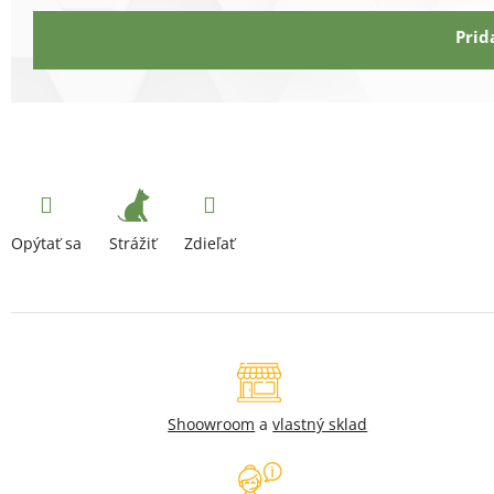
Prid
Strážiť
Opýtať sa
Zdieľať
Shoowroom
a
vlastný sklad