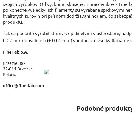
svojich výrobkov. Od výzkumu skúsených pracovníkov z Fiberlab
po konečné výsledky. Ich filamenty sú vyrábané špičkovými ne
kvalitných surovín pri prísnom dodržiavaní noriem, čo zabezpe
produktu.
Tak sa podarilo vyrobiť struny s ojedinelými vlastnosťami, nad
0,02 mm) a oválnosti (+ 0,01 mm) vhodné pré všetky tlačiarne
Fiberlab S.A.
Brzezie 387
32-014 Brzezie
Poland
office@fiberlab.com