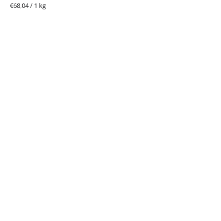
Jednotková
€68,04 / 1 kg
cena: