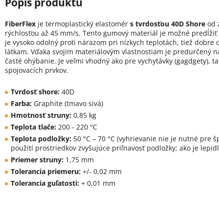
FiberFlex
je termoplastický elastomér
s tvrdosťou 40D Shore
od 
rýchlosťou až 45 mm/s. Tento gumový materiál je možné predĺžiť
je vysoko odolný proti nárazom pri nízkych teplotách, tiež dobre
látkam. Vďaka svojim materiálovým vlastnostiam je predurčený na
časté ohýbanie. Je veľmi vhodný ako pre vychytávky (gagdgety), ta
spojovacích prvkov.
Tvrdosť shore:
40D
Farba:
Graphite (tmavo sivá)
Hmotnosť struny:
0,85 kg
Teplota tlače:
200 - 220 °C
Teplota podložky:
50 °C – 70 °C (vyhrievanie nie je nutné pre š
použití prostriedkov zvyšujúce priľnavosť podložky; ako je lepid
Priemer struny:
1,75 mm
Tolerancia priemeru:
+/- 0,02 mm
Tolerancia guľatosti:
+ 0,01 mm