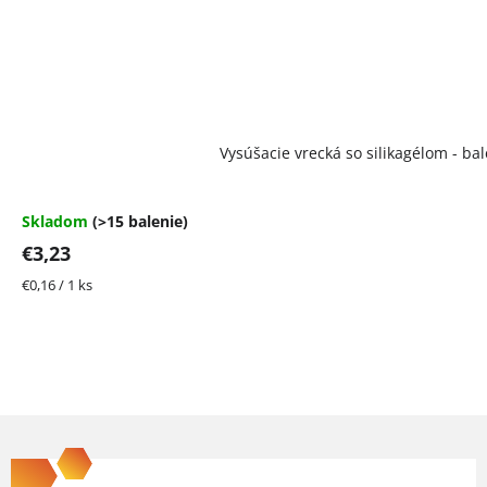
Vysúšacie vrecká so silikagélom - bal
Skladom
(>15 balenie)
€3,23
Jednotková
€0,16 / 1 ks
cena:
Z
á