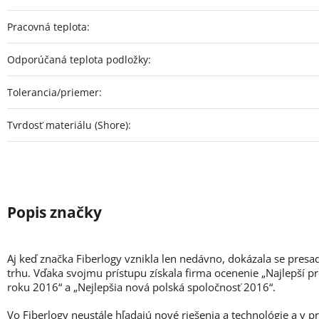
Pracovná teplota
:
Odporúčaná teplota podložky
:
Tolerancia/priemer
:
Tvrdosť materiálu (Shore)
:
Aj keď značka Fiberlogy vznikla len nedávno, dokázala se presa
trhu. Vďaka svojmu prístupu získala firma ocenenie „Najlepší p
roku 2016“ a „Nejlepšia nová polská spoločnosť 2016“.
Vo Fiberlogy neustále hľadajú nové riešenia a technológie a v 