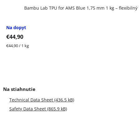
Bambu Lab TPU for AMS Blue 1,75 mm 1 kg – flexibilný
Na dopyt
€44,90
Jednotková
€44,90 / 1 kg
cena:
Technical Data Sheet (436.5 kB)
Safety Data Sheet (865.9 kB)