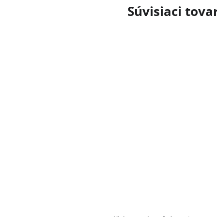
Súvisiaci tova
Priemerné