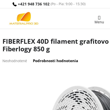
Prejsť
+421 948 736 102
na
obsah
Nákupný
košík
FIBERFLEX 40D filament grafitovo
Fiberlogy 850 g
Priemerné
Podrobnosti hodnotenia
Neohodnotené
hodnotenie
produktu
je
0,0
z
5
hviezdičiek.