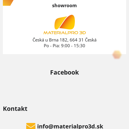
p
showroom
ä
t
i
e
Česká u Brna 182, 664 31 Česká
Po - Pia: 9:00 - 15:30
Facebook
Kontakt
info
@
materialpro3d.sk