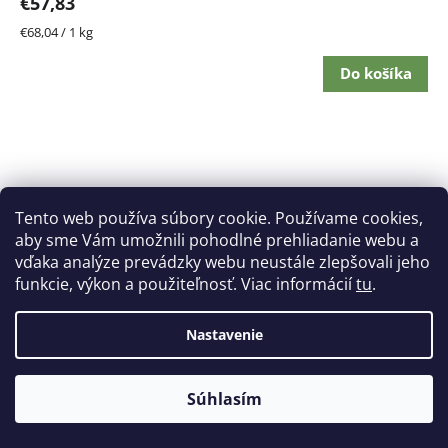
€57,83
Jednotková
€68,04 / 1 kg
cena:
Do košíka
Tento web používa súbory cookie. Používame cookies,
aby sme Vám umožnili pohodlné prehliadanie webu a
vďaka analýze prevádzky webu neustále zlepšovali jeho
funkcie, výkon a použiteľnosť. Viac informácií
tu
.
Nastavenie
Súhlasím