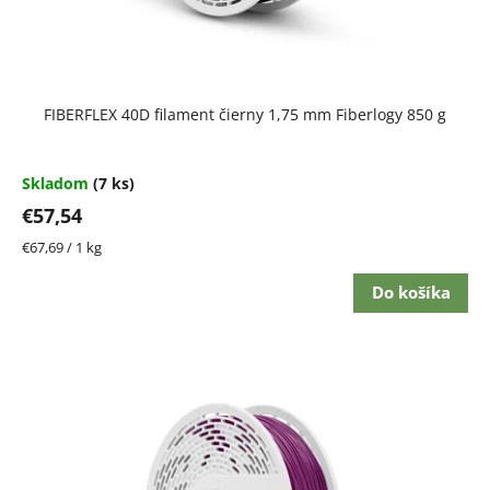
FIBERFLEX 40D filament čierny 1,75 mm Fiberlogy 850 g
Skladom
(7 ks)
€57,54
Jednotková
€67,69 / 1 kg
cena:
Do košíka