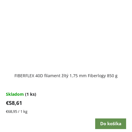
FIBERFLEX 40D filament žltý 1,75 mm Fiberlogy 850 g
Skladom
(1 ks)
€58,61
Jednotková
€68,95 / 1 kg
cena:
Do košíka