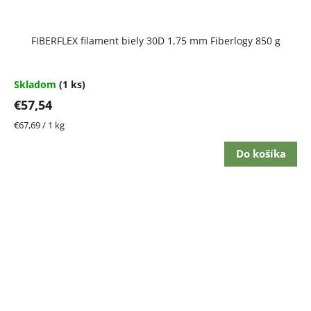
FIBERFLEX filament biely 30D 1,75 mm Fiberlogy 850 g
Skladom
(1 ks)
€57,54
Jednotková
€67,69 / 1 kg
cena:
Do košíka