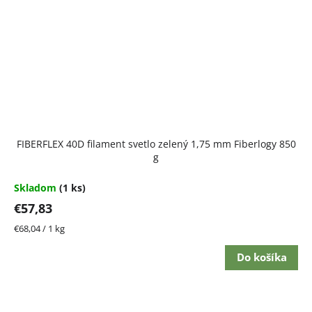
FIBERFLEX 40D filament svetlo zelený 1,75 mm Fiberlogy 850
g
Skladom
(1 ks)
€57,83
Jednotková
€68,04 / 1 kg
cena:
Do košíka