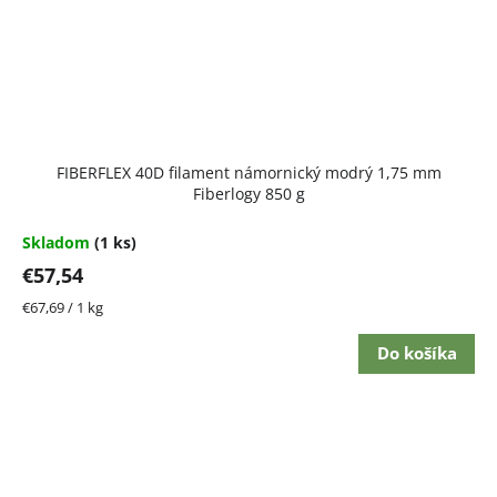
FIBERFLEX 40D filament námornický modrý 1,75 mm
Fiberlogy 850 g
Skladom
(1 ks)
€57,54
Jednotková
€67,69 / 1 kg
cena:
Do košíka