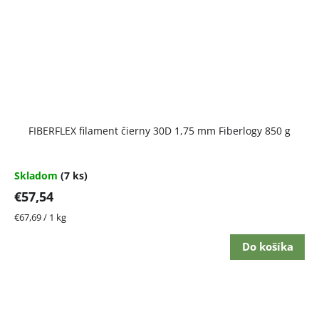
FIBERFLEX filament čierny 30D 1,75 mm Fiberlogy 850 g
Skladom
(7 ks)
€57,54
Jednotková
€67,69 / 1 kg
cena:
Do košíka