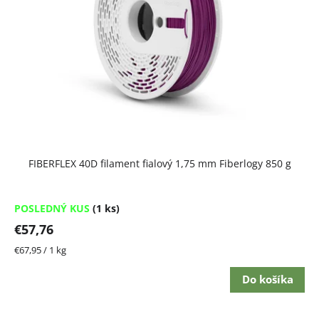
FIBERFLEX 40D filament fialový 1,75 mm Fiberlogy 850 g
POSLEDNÝ KUS
(1 ks)
€57,76
Jednotková
€67,95 / 1 kg
cena:
Do košíka