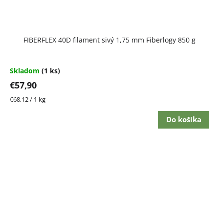
FIBERFLEX 40D filament sivý 1,75 mm Fiberlogy 850 g
Skladom
(1 ks)
€57,90
Jednotková
€68,12 / 1 kg
cena:
Do košíka