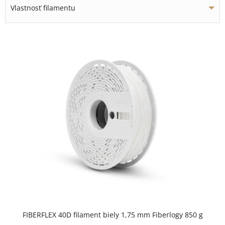
Vlastnosť filamentu
V
ý
p
i
s
p
r
o
d
u
k
t
FIBERFLEX 40D filament biely 1,75 mm Fiberlogy 850 g
o