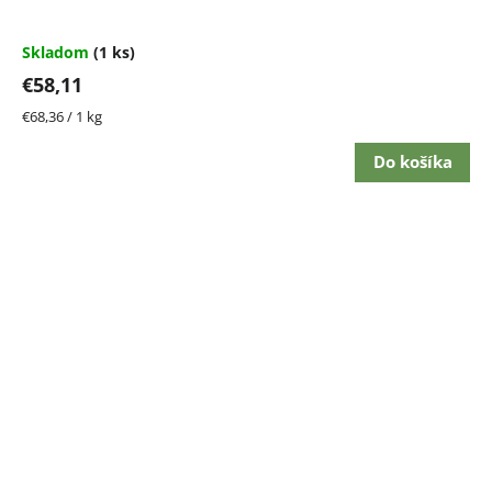
Skladom
(1 ks)
€58,11
Jednotková
€68,36 / 1 kg
cena:
Do košíka