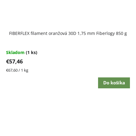
FIBERFLEX filament oranžová 30D 1,75 mm Fiberlogy 850 g
Skladom
(1 ks)
€57,46
Jednotková
€67,60 / 1 kg
cena:
Do košíka