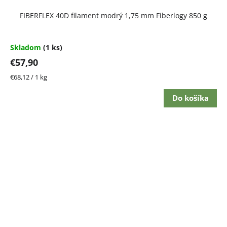
FIBERFLEX 40D filament modrý 1,75 mm Fiberlogy 850 g
Skladom
(1 ks)
€57,90
Jednotková
€68,12 / 1 kg
cena:
Do košíka