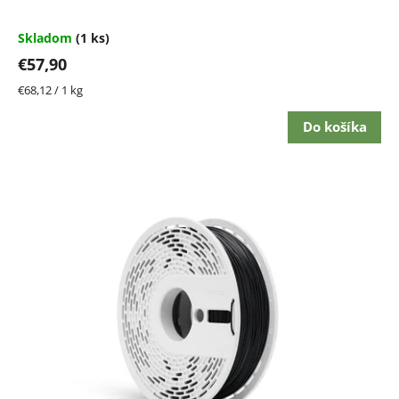
v
Skladom
(1 ks)
€57,90
Jednotková
€68,12 / 1 kg
cena:
Do košíka