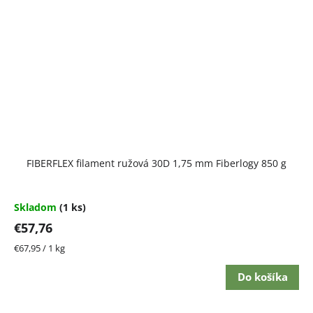
FIBERFLEX filament ružová 30D 1,75 mm Fiberlogy 850 g
Skladom
(1 ks)
€57,76
Jednotková
€67,95 / 1 kg
cena:
Do košíka