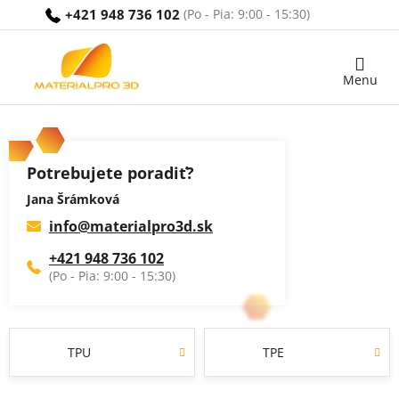
Prejsť
+421 948 736 102
na
obsah
Nákupný
košík
Potrebujete poradiť?
Jana Šrámková
info
@
materialpro3d.sk
+421 948 736 102
TPU
TPE