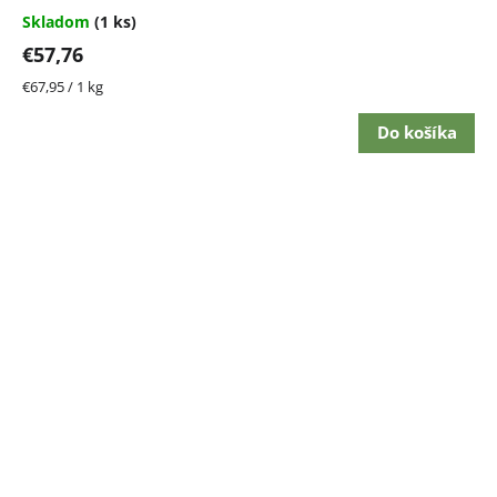
Skladom
(1 ks)
€57,76
Jednotková
€67,95 / 1 kg
cena:
Do košíka