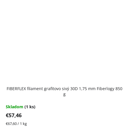
FIBERFLEX filament grafitovo sivý 30D 1,75 mm Fiberlogy 850
g
Skladom
(1 ks)
€57,46
Jednotková
€67,60 / 1 kg
cena: