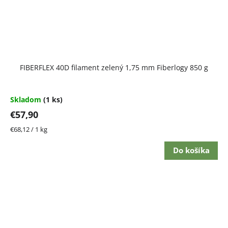
FIBERFLEX 40D filament zelený 1,75 mm Fiberlogy 850 g
Skladom
(1 ks)
€57,90
Jednotková
€68,12 / 1 kg
cena:
Do košíka