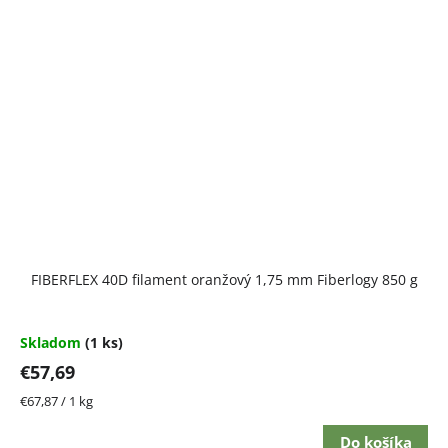
FIBERFLEX 40D filament oranžový 1,75 mm Fiberlogy 850 g
Skladom
(1 ks)
€57,69
Jednotková
€67,87 / 1 kg
cena:
Do košíka