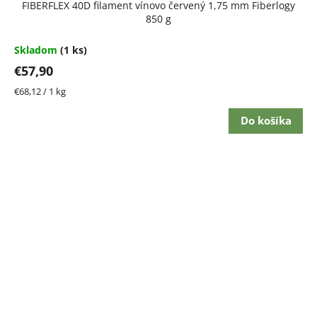
FIBERFLEX 40D filament vínovo červený 1,75 mm Fiberlogy
850 g
Skladom
(1 ks)
€57,90
Jednotková
€68,12 / 1 kg
cena:
Do košíka