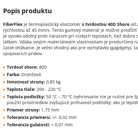
FiberFlex
je termoplastický elastomér
s tvrdosťou 40D Shore
od 
rýchlosťou až 45 mm/s. Tento gumový materiál je možné predĺžiť
je vysoko odolný proti nárazom pri nízkych teplotách, tiež dobre
látkam. Vďaka svojim materiálovým vlastnostiam je predurčený na
časté ohýbanie. Je veľmi vhodný ako pre vychytávky (gagdgety), ta
spojovacích prvkov.
Tvrdosť shore:
40D
Farba:
Oranžová
Hmotnosť struny:
0,85 kg
Teplota tlače:
200 - 220 °C
Teplota podložky:
50 °C – 70 °C (vyhrievanie nie je nutné pre š
použití prostriedkov zvyšujúce priľnavosť podložky; ako je lepid
Priemer struny:
1,75 mm
Tolerancia priemeru:
+/- 0,02 mm
Tolerancia guľatosti:
+ 0,01 mm