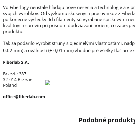
Vo Fiberlogy neustále hľadajú nové riešenia a technológie a v 
svojich výrobkov. Od výzkumu skúsených pracovníkov z Fiberlab
po konečné výsledky. Ich filamenty sú vyrábané špičkovými ne
kvalitných surovín pri prísnom dodržiavaní noriem, čo zabezpe
produktu.
Tak sa podarilo vyrobiť struny s ojedinelými vlastnosťami, nad
0,02 mm) a oválnosti (+ 0,01 mm) vhodné pré všetky tlačiarne
Fiberlab S.A.
Brzezie 387
32-014 Brzezie
Poland
office@fiberlab.com