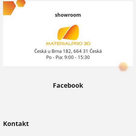
á
p
showroom
ä
t
i
e
Česká u Brna 182, 664 31 Česká
Po - Pia: 9:00 - 15:30
Facebook
Kontakt