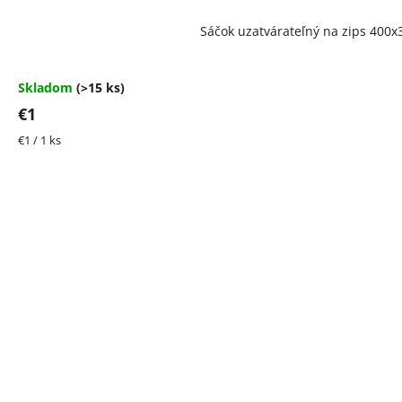
Priemerné
Sáčok uzatvárateľný na zips 40
hodnotenie
produktu
je
4,5
Skladom
(>15 ks)
z
€1
5
hviezdičiek.
Jednotková
€1 / 1 ks
cena: