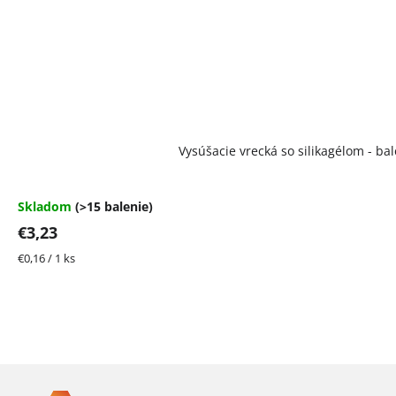
Vysúšacie vrecká so silikagélom - bal
Skladom
(>15 balenie)
€3,23
Jednotková
€0,16 / 1 ks
cena:
Z