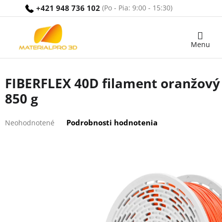
Prejsť
+421 948 736 102
na
obsah
Nákupný
košík
FIBERFLEX 40D filament oranžový
850 g
Priemerné
Podrobnosti hodnotenia
Neohodnotené
hodnotenie
produktu
je
0,0
z
5
hviezdičiek.