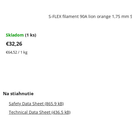
S-FLEX filament 90A lion orange 1,75 mm 
Skladom
(1 ks)
€32,26
Jednotková
€64,52 / 1 kg
cena:
Safety Data Sheet (865.9 kB)
Technical Data Sheet (436.5 kB)