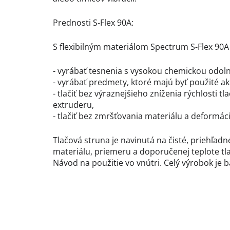
Prednosti S-Flex 90A:
S flexibilným materiálom Spectrum S-Flex 90
- vyrábať tesnenia s vysokou chemickou odol
- vyrábať predmety, ktoré majú byť použité a
- tlačiť bez výraznejšieho zníženia rýchlosti t
extruderu,
- tlačiť bez zmršťovania materiálu a deformáci
Tlačová struna je navinutá na čisté, priehľad
materiálu, priemeru a doporučenej teplote tl
Návod na použitie vo vnútri. Celý výrobok je 