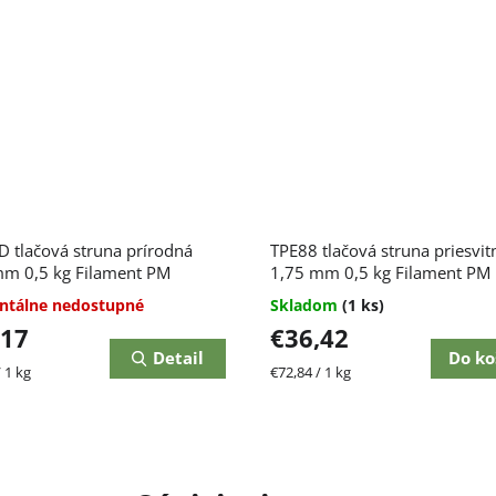
 tlačová struna prírodná
TPE88 tlačová struna priesvit
mm 0,5 kg Filament PM
1,75 mm 0,5 kg Filament PM
tálne nedostupné
Skladom
(1 ks)
,17
€36,42
Detail
Do ko
ková
Jednotková
 1 kg
€72,84 / 1 kg
cena: