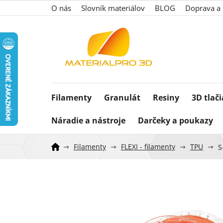
Prejsť
O nás
Slovník materiálov
BLOG
Doprava a 
na
obsah
Filamenty
Granulát
Resiny
3D tlač
Náradie a nástroje
Darčeky a poukazy
Filamenty
FLEXI - filamenty
TPU
S