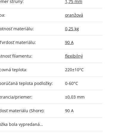
emer struny
:
1,75 mm
ba
:
oranžová
tnosť materiálu
:
0,25 kg
Tvrdosť materiálu
:
90 A
stnosť filamentu
:
flexibilný
covná teplota
:
220±10°C
orúčaná teplota podložky
:
0-60°C
erancia/priemer
:
±0,03 mm
dosť materiálu (Shore)
:
90 A
ožka bola vypredaná…