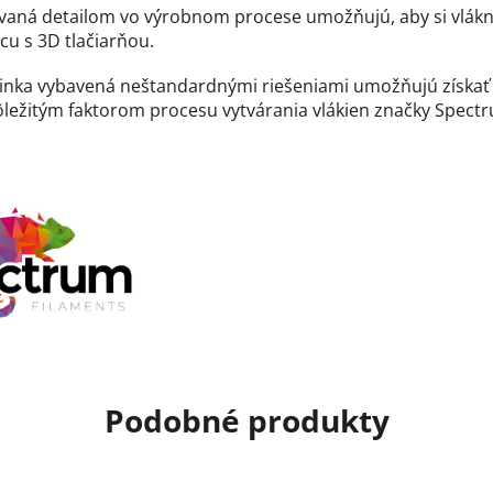
ovaná detailom vo výrobnom procese umožňujú, aby si vlákn
cu s 3D tlačiarňou.
 linka vybavená neštandardnými riešeniami umožňujú získať
ležitým faktorom procesu vytvárania vlákien značky Spectru