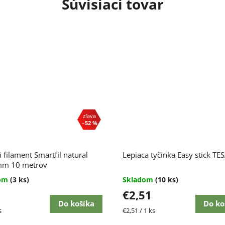
Súvisiaci tovar
–52 %
i filament Smartfil natural
Lepiaca tyčinka Easy stick TE
mm 10 metrov
dom
(3 ks)
Skladom
(10 ks)
€2,51
Do košíka
Do ko
ková
Jednotková
s
€2,51 / 1 ks
cena: