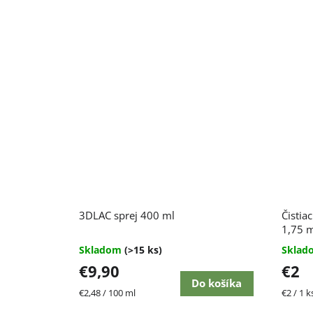
Priemerné
3DLAC sprej 400 ml
Čistiac
hodnotenie
produktu
1,75 
je
Skladom
(>15 ks)
Skla
4,7
€9,90
€2
z
5
Do košíka
Jednotková
Jednot
€2,48 / 100 ml
€2 / 1 k
hviezdičiek.
cena:
cena: