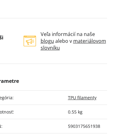
Veľa informácií na naše
ši
blogu
alebo v
materiálovom
slovníku
egória
:
TPU filamenty
otnosť
:
0.55 kg
N
:
5903175651938