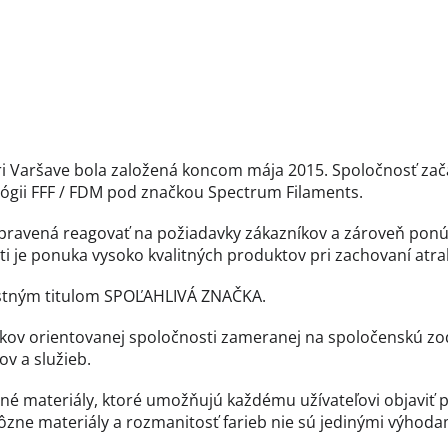
 Varšave bola založená koncom mája 2015. Spoločnosť zača
ológii FFF / FDM pod značkou Spectrum Filaments.
ipravená reagovať na požiadavky zákazníkov a zároveň ponú
 je ponuka vysoko kvalitných produktov pri zachovaní atrak
estným titulom SPOĽAHLIVÁ ZNAČKA.
ov orientovanej spoločnosti zameranej na spoločenskú zod
v a služieb.
é materiály, ktoré umožňujú každému užívateľovi objaviť pl
Rôzne materiály a rozmanitosť farieb nie sú jedinými výhod