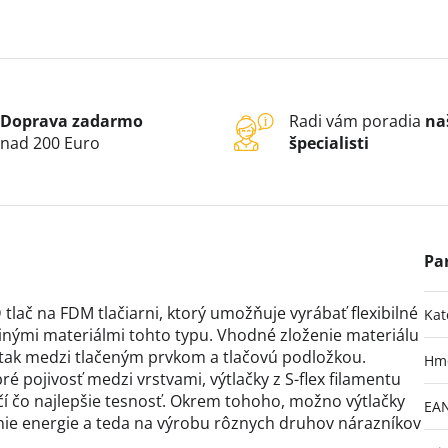
Doprava zadarmo
Radi vám poradia
na
nad 200 Euro
špecialisti
tlač na FDM tlačiarni, ktorý umožňuje vyrábať flexibilné
Kat
nými materiálmi tohto typu. Vhodné zloženie materiálu
, tak medzi tlačeným prvkom a tlačovú podložkou.
Hm
 pojivosť medzi vrstvami, výtlačky z S-flex filamentu
 čo najlepšie tesnosť. Okrem tohoho, možno výtlačky
EA
ie energie a teda na výrobu rôznych druhov nárazníkov