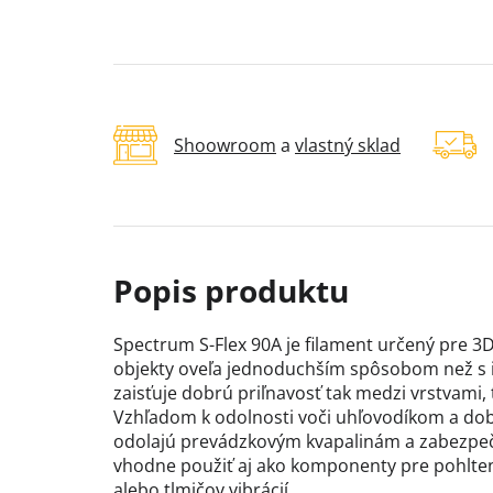
Shoowroom
a
vlastný sklad
Spectrum S-Flex 90A je filament určený pre 3D 
objekty oveľa jednoduchším spôsobom než s i
zaisťuje dobrú priľnavosť tak medzi vrstvami
Vzhľadom k odolnosti voči uhľovodíkom a dobré
odolajú prevádzkovým kvapalinám a zabezpečí
vhodne použiť aj ako komponenty pre pohlten
alebo tlmičov vibrácií.