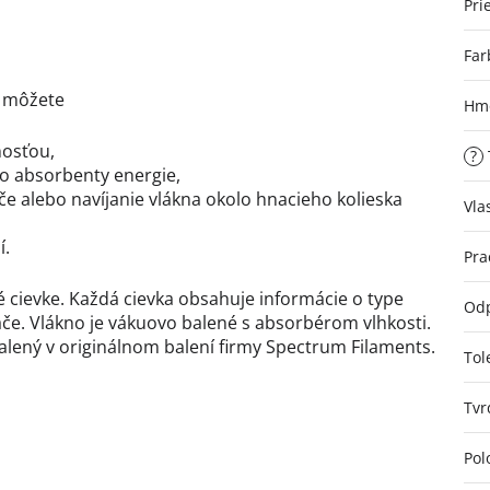
Pri
Far
A môžete
Hmo
nosťou,
?
ko absorbenty energie,
lače alebo navíjanie vlákna okolo hnacieho kolieska
Vla
í.
Pra
né cievke. Každá cievka obsahuje informácie o type
Odp
ače. Vlákno je vákuovo balené s absorbérom vlhkosti.
balený v originálnom balení firmy Spectrum Filaments.
Tol
Tvr
Pol