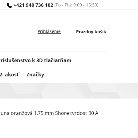
+421 948 736 102
Nákupný
Prázdny košík
košík
Príslušenstvo k 3D tlačiarňam
2. akosť
Značky
 struna oranžová 1,75 mm Shore tvrdost 90 A