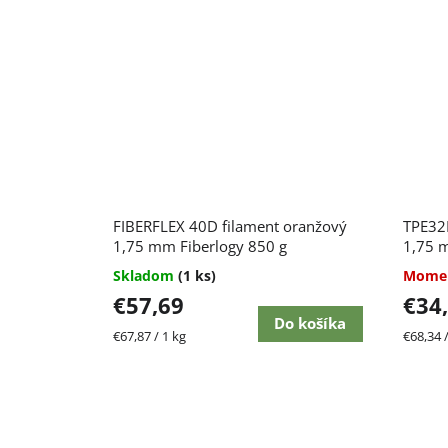
FIBERFLEX 40D filament oranžový
TPE32D
1,75 mm Fiberlogy 850 g
1,75 
Skladom
(1 ks)
Momen
€57,69
€34
Do košíka
Jednotková
Jednot
€67,87 / 1 kg
€68,34 /
cena:
cena: