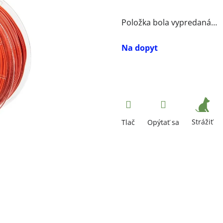
Položka bola vypredaná…
Na dopyt
Strážiť
Tlač
Opýtať sa