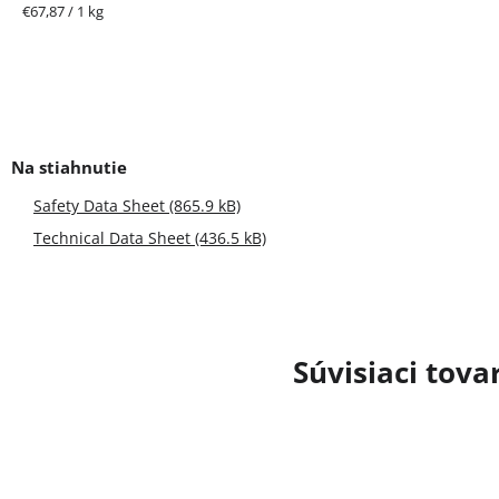
Jednotková
€67,87 / 1 kg
cena:
Safety Data Sheet (865.9 kB)
Technical Data Sheet (436.5 kB)
Súvisiaci tova