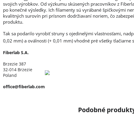
svojich výrobkov. Od výzkumu skúsených pracovníkov z Fiberlab
po konečné výsledky. Ich filamenty sú vyrábané špičkovými ne
kvalitných surovín pri prísnom dodržiavaní noriem, čo zabezpe
produktu.
Tak sa podarilo vyrobiť struny s ojedinelými vlastnosťami, nad
0,02 mm) a oválnosti (+ 0,01 mm) vhodné pré všetky tlačiarne
Fiberlab S.A.
Brzezie 387
32-014 Brzezie
Poland
office@fiberlab.com