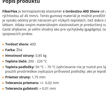
FiberFlex
je termoplastický elastomér
s tvrdosťou 40D Shore
od 
rýchlosťou až 45 mm/s. Tento gumový materiál je možné predĺžiť
je vysoko odolný proti nárazom pri nízkych teplotách, tiež dobre
látkam. Vďaka svojim materiálovým vlastnostiam je predurčený na
časté ohýbanie. Je veľmi vhodný ako pre vychytávky (gagdgety), ta
spojovacích prvkov.
Tvrdosť shore:
40D
Farba:
Žltá
Hmotnosť struny:
0,85 kg
Teplota tlače:
200 - 220 °C
Teplota podložky:
50 °C – 70 °C (vyhrievanie nie je nutné pre š
použití prostriedkov zvyšujúce priľnavosť podložky; ako je lepid
Priemer struny:
1,75 mm
Tolerancia priemeru:
+/- 0,02 mm
Tolerancia guľatosti:
+ 0,01 mm