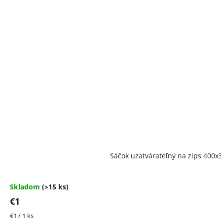
Priemerné
Sáčok uzatvárateľný na zips 40
hodnotenie
produktu
je
4,5
Skladom
(>15 ks)
z
€1
5
hviezdičiek.
Jednotková
€1 / 1 ks