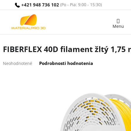
Prejsť
+421 948 736 102
na
obsah
Nákupný
košík
FIBERFLEX 40D filament žltý 1,75
Priemerné
Podrobnosti hodnotenia
Neohodnotené
hodnotenie
produktu
je
0,0
z
5
hviezdičiek.