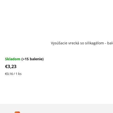
Vysúšacie vrecká so silikagélom - bal
Skladom
(>15 balenie)
€3,23
Jednotková
€0,16 / 1 ks
cena:
Z