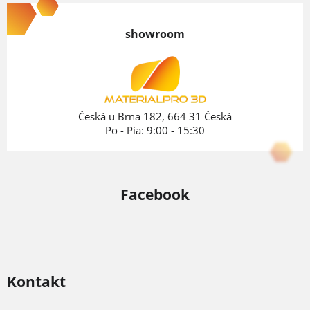
á
p
showroom
ä
t
i
e
Česká u Brna 182, 664 31 Česká
Po - Pia: 9:00 - 15:30
Facebook
Kontakt