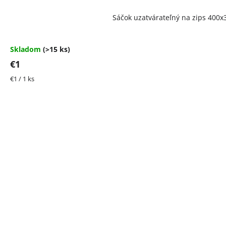
Priemerné
Sáčok uzatvárateľný na zips 40
hodnotenie
produktu
je
4,5
Skladom
(>15 ks)
z
€1
5
hviezdičiek.
Jednotková
€1 / 1 ks
cena: