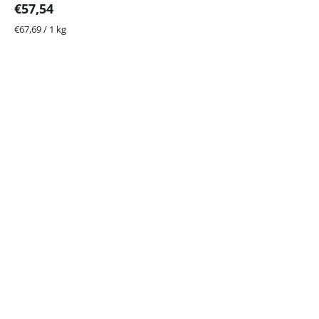
€57,54
Jednotková
€67,69 / 1 kg
cena: