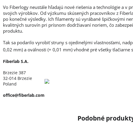
Vo Fiberlogy neustále hľadajú nové riešenia a technológie a v 
svojich výrobkov. Od výzkumu skúsených pracovníkov z Fiberlab
po konečné výsledky. Ich filamenty sú vyrábané špičkovými ne
kvalitných surovín pri prísnom dodržiavaní noriem, čo zabezpe
produktu.
Tak sa podarilo vyrobiť struny s ojedinelými vlastnosťami, nad
0,02 mm) a oválnosti (+ 0,01 mm) vhodné pré všetky tlačiarne
Fiberlab S.A.
Brzezie 387
32-014 Brzezie
Poland
office@fiberlab.com