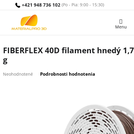
Prejsť
+421 948 736 102
na
obsah
Nákupný
košík
FIBERFLEX 40D filament hnedý 1,
g
Priemerné
Podrobnosti hodnotenia
Neohodnotené
hodnotenie
produktu
je
0,0
z
5
hviezdičiek.