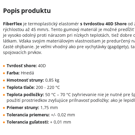
FiberFlex
je termoplastický elastomér
s tvrdosťou 40D Shore
od 
rýchlosťou až 45 mm/s. Tento gumový materiál je možné predĺžiť
je vysoko odolný proti nárazom pri nízkych teplotách, tiež dobre
látkam. Vďaka svojim materiálovým vlastnostiam je predurčený na
časté ohýbanie. Je veľmi vhodný ako pre vychytávky (gagdgety), ta
spojovacích prvkov.
Tvrdosť shore:
40D
Farba:
Hnedá
Hmotnosť struny:
0,85 kg
Teplota tlače:
200 - 220 °C
Teplota podložky:
50 °C – 70 °C (vyhrievanie nie je nutné pre š
použití prostriedkov zvyšujúce priľnavosť podložky; ako je lepid
Priemer struny:
1,75 mm
Tolerancia priemeru:
+/- 0,02 mm
Tolerancia guľatosti:
+ 0,01 mm