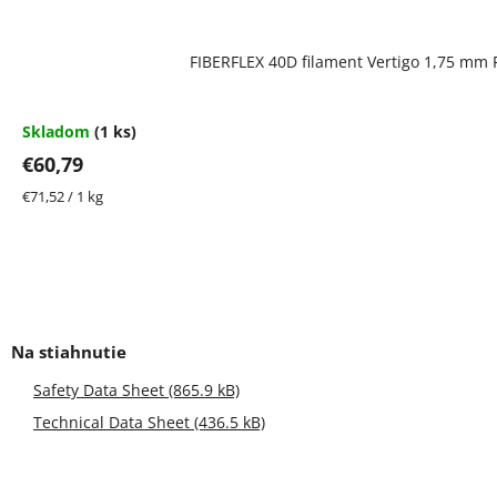
FIBERFLEX 40D filament Vertigo 1,75 mm F
Skladom
(1 ks)
€60,79
Jednotková
€71,52 / 1 kg
cena:
Safety Data Sheet (865.9 kB)
Technical Data Sheet (436.5 kB)