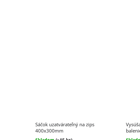
Priemerné
Sáčok uzatvárateľný na zips
Vysúša
hodnotenie
produktu
400x300mm
baleni
je
Skladom
(>15 ks)
Skla