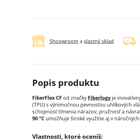
Shoowroom
a
vlastný sklad
FiberFlex CF
od značky
Fiberlogy
je inovatívn
(TPU) s výnimočnou pevnosťou uhlíkových vlák
schopnosť tlmenia nárazov, pružnosť a návra
90 °C
umožňuje široké využitie aj v náročnýc
Vlastnosti, ktoré oceníš: