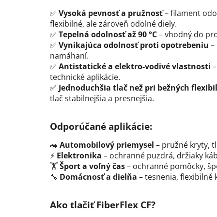
✅
Vysoká pevnosť a pružnosť
– filament od
flexibilné, ale zároveň odolné diely.
✅
Tepelná odolnosť až 90 °C
– vhodný do pros
✅
Vynikajúca odolnosť proti opotrebeniu
– 
namáhaní.
✅
Antistatické a elektro-vodivé vlastnosti
–
technické aplikácie.
✅
Jednoduchšia tlač než pri bežných flexib
tlač stabilnejšia a presnejšia.
Odporúčané aplikácie:
🚗
Automobilový priemysel
– pružné kryty, t
⚡
Elektronika
– ochranné puzdrá, držiaky kábl
🏋
Šport a voľný čas
– ochranné pomôcky, špo
🔧
Domácnosť a dielňa
– tesnenia, flexibilné
Ako tlačiť FiberFlex CF?