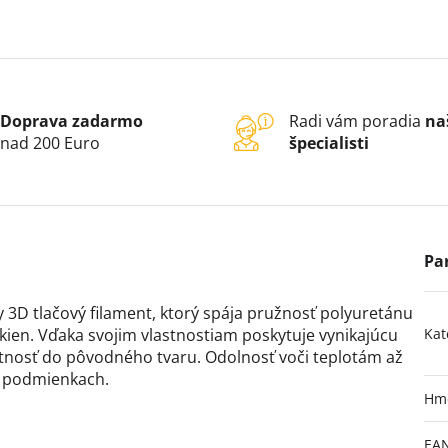
Doprava zadarmo
Radi vám poradia
na
nad 200 Euro
špecialisti
y 3D tlačový filament, ktorý spája pružnosť polyuretánu
ien. Vďaka svojim vlastnostiam poskytuje vynikajúcu
Kat
tnosť do pôvodného tvaru. Odolnosť voči teplotám až
h podmienkach.
Hm
EA