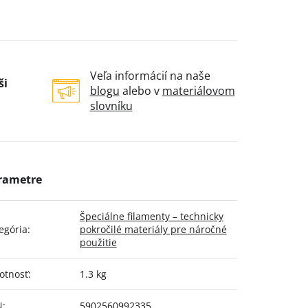
Veľa informácií na naše
ši
blogu
alebo v
materiálovom
slovníku
Špeciálne filamenty – technicky
egória
:
pokročilé materiály pre náročné
použitie
otnosť
:
1.3 kg
N
:
5902560992335