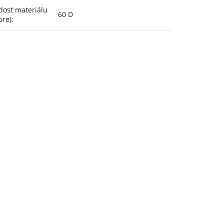
dosť materiálu
60 D
ore)
: