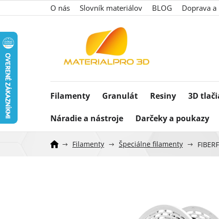
Prejsť
O nás
Slovník materiálov
BLOG
Doprava a 
na
obsah
Filamenty
Granulát
Resiny
3D tlač
Náradie a nástroje
Darčeky a poukazy
Filamenty
Špeciálne filamenty
FIBERF