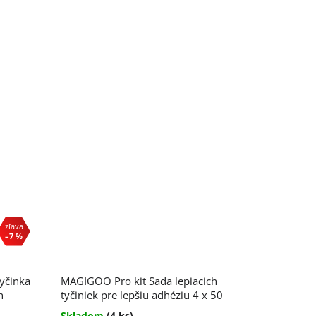
–7 %
yčinka
MAGIGOO Pro kit Sada lepiacich
h
tyčiniek pre lepšiu adhéziu 4 x 50
ml
Skladom
(4 ks)