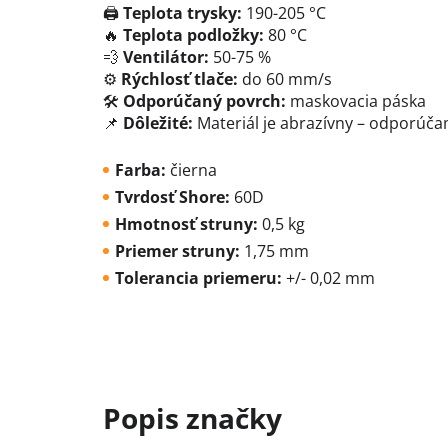
🖨
Teplota trysky:
190-205 °C
🔥
Teplota podložky:
80 °C
💨
Ventilátor:
50-75 %
⚙
Rýchlosť tlače:
do 60 mm/s
🛠
Odporúčaný povrch:
maskovacia páska
📌
Dôležité:
Materiál je abrazívny – odporúča
Farba:
čierna
Tvrdosť Shore:
60D
Hmotnosť struny:
0,5 kg
Priemer struny:
1,75 mm
Tolerancia priemeru:
+/- 0,02 mm