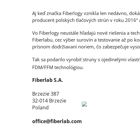
Aj keď značka Fiberlogy vznikla len nedávno, doká
producent polských tlačových strún v roku 2016“ 
Vo Fiberlogy neustále hľadajú nové riešenia a te
Fiberlabu, cez výber surovín a testovanie až po k
prísnom dodržiavaní noriem, čo zabezpečuje vyso
Tak sa podarilo vyrobiť struny s ojedinelými vlas
FDM/FFM technológiou.
Fiberlab S.A.
Brzezie 387
32-014 Brzezie
Poland
office@fiberlab.com