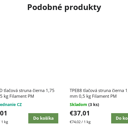
 tlačová struna čierna 1,75
TPE88 tlačová struna čierna 1
5 kg Filament PM
mm 0,5 kg Filament PM
ednanie CZ
Skladom
(3 ks)
,01
€37,01
Do košíka
Do ko
ková
Jednotková
 1 kg
€74,02 / 1 kg
cena: