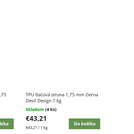
,75
TPU tlačová struna 1,75 mm čierna
Devil Design 1 kg
Skladom
(4 ks)
€43,21
šíka
Do košíka
Jednotková
€43,21 / 1 kg
cena: