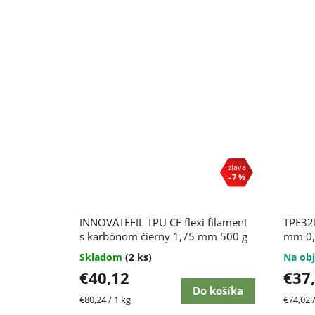
–7 %
Priemerné
INNOVATEFIL TPU CF flexi filament
TPE32D
hodnotenie
produktu
s karbónom čierny 1,75 mm 500 g
mm 0,
je
Skladom
(2 ks)
Na obj
5,0
€40,12
€37
z
5
Do košíka
Jednotková
Jednot
€80,24 / 1 kg
€74,02 /
hviezdičiek.
cena:
cena: