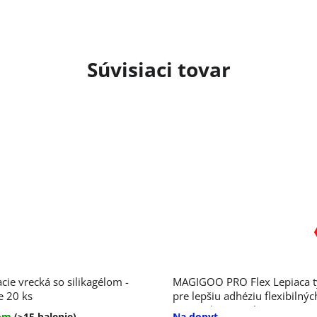
Súvisiaci tovar
cie vrecká so silikagélom -
MAGIGOO PRO Flex Lepiaca t
e 20 ks
pre lepšiu adhéziu flexibilnýc
materiálov 50 ml
dom
(>15 balenie)
Na dopyt