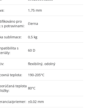
va
:
1,75 mm
tifikováno pro
čierna
k s potravinami
:
ka sublimace
:
0,5 kg
patibilita s
60 D
eriály
:
iv
:
flexibilný, odolný
covná teplota
:
190-205°C
orúčaná teplota
80°C
ložky
:
erancia/priemer
:
±0,02 mm