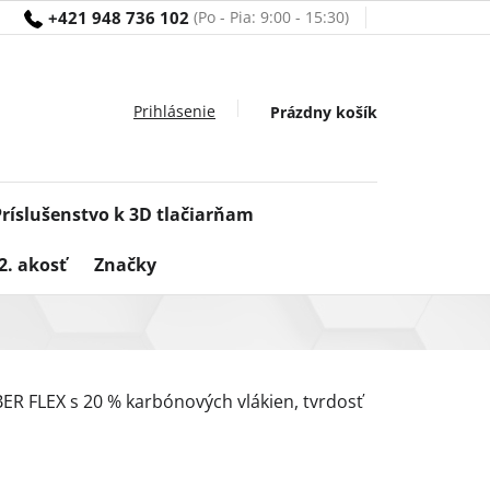
+421 948 736 102
Nákupný
Prázdny košík
košík
Príslušenstvo k 3D tlačiarňam
2. akosť
Značky
BER FLEX s 20 % karbónových vlákien, tvrdosť