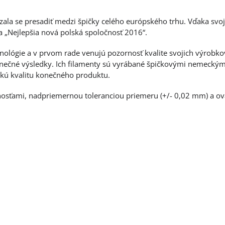
zala se presadiť medzi špičky celého európského trhu. Vďaka svoj
a „Nejlepšia nová polská spoločnosť 2016“.
chnológie a v prvom rade venujú pozornosť kvalite svojich výrob
onečné výsledky. Ich filamenty sú vyrábané špičkovými nemeckými
kú kvalitu konečného produktu.
tnosťami, nadpriemernou toleranciou priemeru (+/- 0,02 mm) a ov