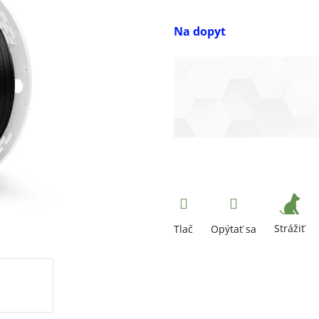
Na dopyt
Strážiť
Tlač
Opýtať sa