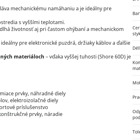
oláva mechanickému namáhaniu a je ideálny pre
Bar
tredia s vyššími teplotami.
Cer
dlhá životnosť aj pri častom ohýbaní a mechanickom
sty
 ideálny pre elektronické puzdrá, držiaky káblov a ďalšie
Dél
ilných materiáloch
– vďaka vyššej tuhosti (Shore 60D) je
Kom
mat
Mot
lmiace prvky, náhradné diely
Pra
ov, elektroizolačné diely
rtové príslušenstvo
Odp
 konštrukčné prvky, náradie
pod
Tol