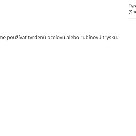
Tvr
(Sh
me používať tvrdenú oceľovú alebo rubínovú trysku.