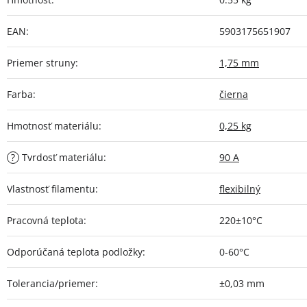
EAN
:
5903175651907
Priemer struny
:
1,75 mm
Farba
:
čierna
Hmotnosť materiálu
:
0,25 kg
?
Tvrdosť materiálu
:
90 A
Vlastnosť filamentu
:
flexibilný
Pracovná teplota
:
220±10°C
Odporúčaná teplota podložky
:
0-60°C
Tolerancia/priemer
:
±0,03 mm