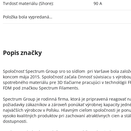
Tvrdosť materiálu (Shore)
:
90 A
Položka bola vypredaná…
Spoločnosť Spectrum Group sro so sídlom pri Varšave bola zalo
koncom mája 2015. Spoločnosť začala činnosť súvisiacu s výrobo
spotrebného materiálu pre 3D tlačiarne pracujúci v technológii FF
FDM pod značkou Spectrum Filaments.
Spectrum Group je rodinná firma, ktorá je pripravená reagovať n
požiadavky zákazníkov a zároveň ponúkať výrobnej kapacity jedn
najväčších výrobcov v Poľsku. Hlavným cieľom spoločnosti je pon
vysoko kvalitných produktov pri zachovaní atraktívnych cien a stál
dostupnosti.