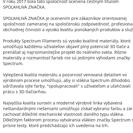
V roku 2017 bola táto spoločnosť ocenená čestným titulom
SPOĽAHLIVÁ ZNAČKA.
SPOĽAHLIVÁ ZNAČKA je ocenením pre zákazníkov orientovanej
spoločnosti zameranej na spoločenskú zodpovednosť, profesional
obchodnej činnosti a vysokú kvalitu ponúkaných produktov a služ
Produkty Spectrum Filaments sú vysoko kvalitné materiály, ktoré
umožňujú každému užívateľovi objaviť plný potenciál 3D tlače a
prenášať aj najrozmanitejšie projekt do reálneho sveta. Rôzne
materiály a rozmanitosť farieb nie sú jedinými výhodami značky
Spectrum.
Vylepšená kvalita materiálu a pozornosť venovaná detailom vo
výrobnom procese umožňujú, aby si vlákna Spectrum dlhodobo
udržiavala sýte farby, "spolupracovali" s užívateľom a uľahčovali
prácu s 3D tlačiarňou.
Najvyššia kvalita surovín a moderné výrobné linka vybavená
neštandardnými riešeniami umožňujú získať vybranú farbu a zá
zachovať dôležité mechanické vlastnosti daného typu vlákna.
Dôležitým faktorom procesu vytvárania vlákien značky Spectrum 
prísne testy, ktoré predchádzajú ich uvedenia na trh.