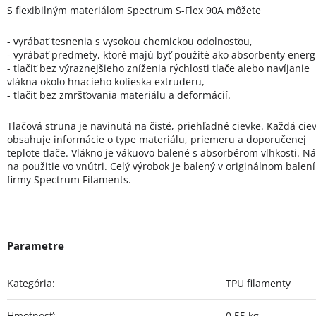
S flexibilným materiálom Spectrum S-Flex 90A môžete
- vyrábať tesnenia s vysokou chemickou odolnosťou,
- vyrábať predmety, ktoré majú byť použité ako absorbenty energ
- tlačiť bez výraznejšieho zníženia rýchlosti tlače alebo navíjanie
vlákna okolo hnacieho kolieska extruderu,
- tlačiť bez zmršťovania materiálu a deformácií.
Tlačová struna je navinutá na čisté, priehľadné cievke. Každá cie
obsahuje informácie o type materiálu, priemeru a doporučenej
teplote tlače. Vlákno je vákuovo balené s absorbérom vlhkosti. N
na použitie vo vnútri. Celý výrobok je balený v originálnom balení
firmy Spectrum Filaments.
Kategória
:
TPU filamenty
Hmotnosť
:
0.55 kg