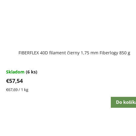
FIBERFLEX 40D filament čierny 1,75 mm Fiberlogy 850 g
Skladom
(6 ks)
€57,54
Jednotková
€67,69 / 1 kg
cena:
Do košík