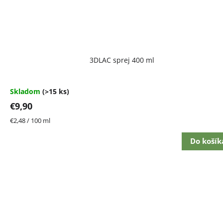
Priemerné
3DLAC sprej 400 ml
hodnotenie
produktu
je
4,7
Skladom
(>15 ks)
z
€9,90
5
hviezdičiek.
Jednotková
€2,48 / 100 ml
cena:
Do košík