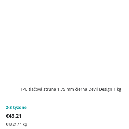
TPU tlačová struna 1,75 mm čierna Devil Design 1 kg
2-3 týždne
€43,21
Jednotková
€43,21 / 1 kg
cena: