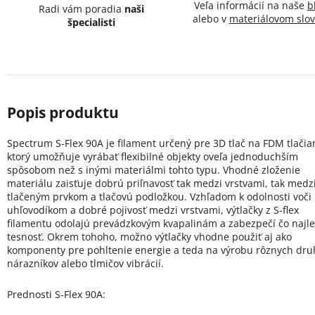
Veľa informácií na naše
b
Radi vám poradia
naši
alebo v
materiálovom slov
špecialisti
Spectrum S-Flex 90A je filament určený pre 3D tlač na FDM tlačiar
ktorý umožňuje vyrábať flexibilné objekty oveľa jednoduchším
spôsobom než s inými materiálmi tohto typu. Vhodné zloženie
materiálu zaisťuje dobrú priľnavosť tak medzi vrstvami, tak medz
tlačeným prvkom a tlačovú podložkou. Vzhľadom k odolnosti voči
uhľovodíkom a dobré pojivosť medzi vrstvami, výtlačky z S-flex
filamentu odolajú prevádzkovým kvapalinám a zabezpečí čo najle
tesnosť. Okrem tohoho, možno výtlačky vhodne použiť aj ako
komponenty pre pohltenie energie a teda na výrobu rôznych dru
nárazníkov alebo tlmičov vibrácií.
Prednosti S-Flex 90A: