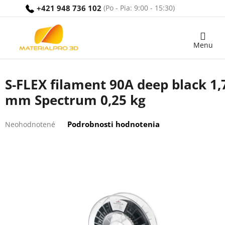
Prejsť
+421 948 736 102
na
obsah
Nákupný
košík
S-FLEX filament 90A deep black 1,
mm Spectrum 0,25 kg
Priemerné
Podrobnosti hodnotenia
Neohodnotené
hodnotenie
produktu
je
0,0
z
5
hviezdičiek.