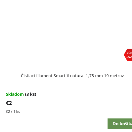
–52
Čistiaci filament Smartfil natural 1,75 mm 10 metrov
Skladom
(3 ks)
€2
Jednotková
€2 / 1 ks
cena:
Do košík