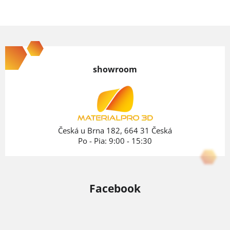
Z
á
p
showroom
ä
t
i
e
Česká u Brna 182, 664 31 Česká
Po - Pia: 9:00 - 15:30
Facebook