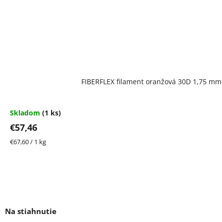
FIBERFLEX filament oranžová 30D 1,75 mm 
Skladom
(1 ks)
€57,46
Jednotková
€67,60 / 1 kg
cena: