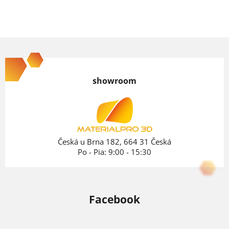
Z
á
p
showroom
ä
t
i
e
Česká u Brna 182, 664 31 Česká
Po - Pia: 9:00 - 15:30
Facebook