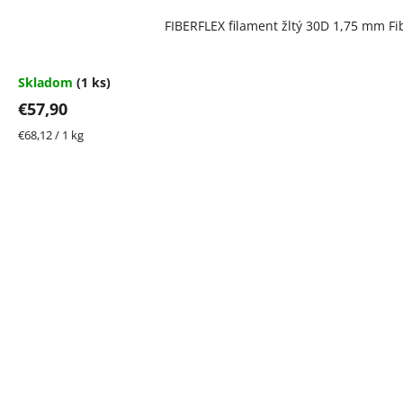
FIBERFLEX filament žltý 30D 1,75 mm Fi
Skladom
(1 ks)
€57,90
Jednotková
€68,12 / 1 kg
cena: