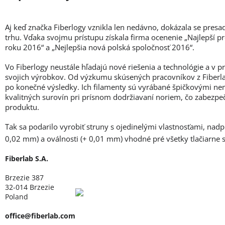
Aj keď značka Fiberlogy vznikla len nedávno, dokázala se presa
trhu. Vďaka svojmu prístupu získala firma ocenenie „Najlepší p
roku 2016“ a „Nejlepšia nová polská spoločnosť 2016“.
Vo Fiberlogy neustále hľadajú nové riešenia a technológie a v 
svojich výrobkov. Od výzkumu skúsených pracovníkov z Fiberlab
po konečné výsledky. Ich filamenty sú vyrábané špičkovými ne
kvalitných surovín pri prísnom dodržiavaní noriem, čo zabezpe
produktu.
Tak sa podarilo vyrobiť struny s ojedinelými vlastnosťami, nad
0,02 mm) a oválnosti (+ 0,01 mm) vhodné pré všetky tlačiarne
Fiberlab S.A.
Brzezie 387
32-014 Brzezie
Poland
office@fiberlab.com