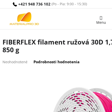
Prejsť
+421 948 736 102
na
obsah
Nákupný
košík
FIBERFLEX filament ružová 30D 1
850 g
Priemerné
Podrobnosti hodnotenia
Neohodnotené
hodnotenie
produktu
je
0,0
z
5
hviezdičiek.