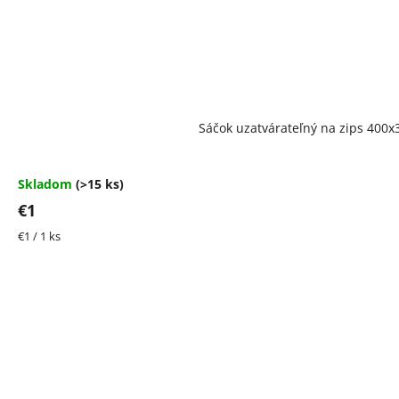
Priemerné
Sáčok uzatvárateľný na zips 40
hodnotenie
produktu
je
4,5
Skladom
(>15 ks)
z
€1
5
hviezdičiek.
Jednotková
€1 / 1 ks
cena: