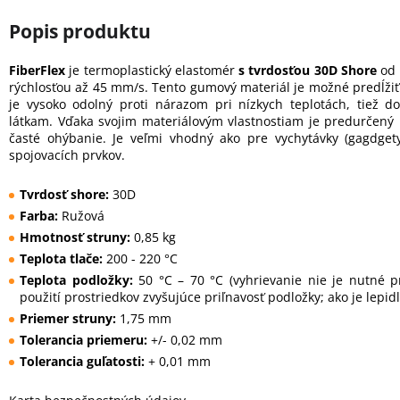
FiberFlex
je termoplastický elastomér
s tvrdosťou 30D Shore
od 
rýchlosťou až 45 mm/s. Tento gumový materiál je možné predĺžiť
je vysoko odolný proti nárazom pri nízkych teplotách, tiež 
látkam. Vďaka svojim materiálovým vlastnostiam je predurčený 
časté ohýbanie. Je veľmi vhodný ako pre vychytávky (gagdgety
spojovacích prvkov.
Tvrdosť shore:
30D
Farba:
Ružová
Hmotnosť struny:
0,85 kg
Teplota tlače:
200 - 220 °C
Teplota podložky:
50 °C – 70 °C (vyhrievanie nie je nutné p
použití prostriedkov zvyšujúce priľnavosť podložky; ako je lepid
Priemer struny:
1,75 mm
Tolerancia priemeru:
+/- 0,02 mm
Tolerancia guľatosti:
+ 0,01 mm