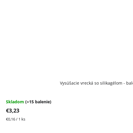
Vysúšacie vrecká so silikagélom - bal
Skladom
(>15 balenie)
€3,23
Jednotková
€0,16 / 1 ks
cena: