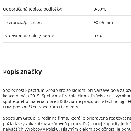
Odporúčaná teplota podložky
:
0-60°C
Tolerancia/priemer
:
±0,05 mm
Tvrdosť materiálu (Shore)
:
93 A
Spoločnosť Spectrum Group sro so sídlom pri Varšave bola zalo
koncom mája 2015. Spoločnosť začala činnosť súvisiacu s výrobo
spotrebného materiálu pre 3D tlačiarne pracujúci v technológii FF
FDM pod značkou Spectrum Filaments.
Spectrum Group je rodinná firma, ktorá je pripravená reagovať n
požiadavky zákazníkov a zároveň ponúkať výrobnej kapacity jedn
najväčších výrobcov v Poľsku. Hlavným cieľom spoločnosti je pon