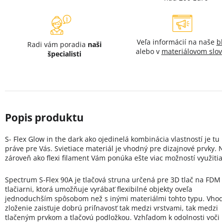
Veľa informácií na naše
b
Radi vám poradia
naši
alebo v
materiálovom slov
špecialisti
S- Flex Glow in the dark ako ojedinelá kombinácia vlastností je tu
práve pre Vás. Svietiace materiál je vhodný pre dizajnové prvky.
zároveň ako flexi filament Vám ponúka ešte viac možností využitia
Spectrum S-Flex 90A je tlačová struna určená pre 3D tlač na FDM
tlačiarni, ktorá umožňuje vyrábať flexibilné objekty oveľa
jednoduchším spôsobom než s inými materiálmi tohto typu. Vho
zloženie zaisťuje dobrú priľnavosť tak medzi vrstvami, tak medzi
tlačeným prvkom a tlačovú podložkou. Vzhľadom k odolnosti voči