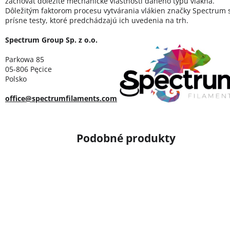
zachovať dôležité mechanické vlastnosti daného typu vlákna.
Dôležitým faktorom procesu vytvárania vlákien značky Spectrum 
prísne testy, ktoré predchádzajú ich uvedenia na trh.
Spectrum Group Sp. z o.o.
Parkowa 85
05-806 Pęcice
Polsko
office@spectrumfilaments.com