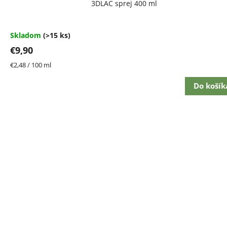
3DLAC sprej 400 ml
hodnotenie
produktu
je
4,7
Skladom
(>15 ks)
z
€9,90
5
hviezdičiek.
Jednotková
€2,48 / 100 ml
cena:
Do košík