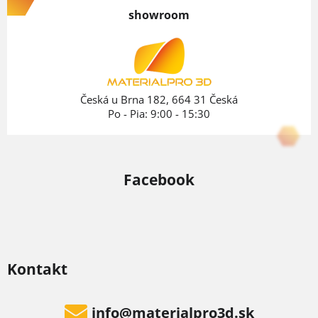
p
showroom
ä
t
i
e
Česká u Brna 182, 664 31 Česká
Po - Pia: 9:00 - 15:30
Facebook
Kontakt
info
@
materialpro3d.sk