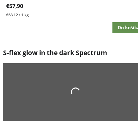
€57,90
Jednotková
€68,12 / 1 kg
cena:
Do košík
S-flex glow in the dark Spectrum