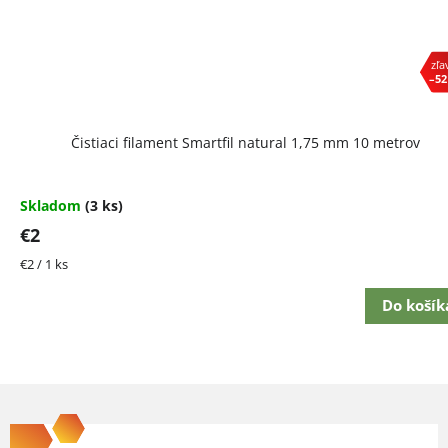
–52
Čistiaci filament Smartfil natural 1,75 mm 10 metrov
Skladom
(3 ks)
€2
Jednotková
€2 / 1 ks
cena:
Do košík
Z
á