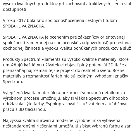
vysoko kvalitných produktov pri zachovaní atraktívnych cien a stál
dostupnosti.
V roku 2017 bola táto spoločnosť ocenená čestným titulom
SPOĽAHLIVÁ ZNAČKA.
SPOĽAHLIVÁ ZNAČKA je ocenením pre zákazníkov orientovanej
spoločnosti zameranej na spoločenskú zodpovednosť, profesional
obchodnej činnosti a vysokú kvalitu ponúkaných produktov a služ
Produkty Spectrum Filaments sú vysoko kvalitné materiály, ktoré
umožňujú každému užívateľovi objaviť plný potenciál 3D tlače a
prenášať aj najrozmanitejšie projekt do reálneho sveta. Rôzne
materiály a rozmanitosť farieb nie sú jedinými výhodami značky
Spectrum.
Vylepšená kvalita materiálu a pozornosť venovaná detailom vo
výrobnom procese umožňujú, aby si vlákna Spectrum dlhodobo
udržiavala sýte farby, "spolupracovali" s užívateľom a uľahčovali
prácu s 3D tlačiarňou.
Najvyššia kvalita surovín a moderné výrobné linka vybavená
neštandardnými riešeniami umožňujú získať vybranú farbu a zá