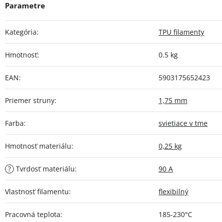
Kategória
:
TPU filamenty
Hmotnosť
:
0.5 kg
EAN
:
5903175652423
Priemer struny
:
1,75 mm
Farba
:
svietiace v tme
Hmotnosť materiálu
:
0,25 kg
?
Tvrdosť materiálu
:
90 A
Vlastnosť filamentu
:
flexibilný
Pracovná teplota
:
185-230°C