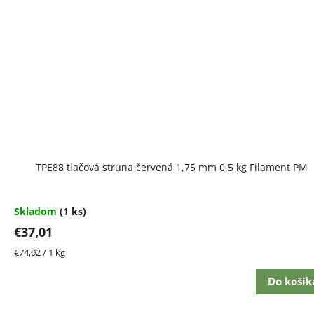
TPE88 tlačová struna červená 1,75 mm 0,5 kg Filament PM
Skladom
(1 ks)
€37,01
Jednotková
€74,02 / 1 kg
cena:
Do košík