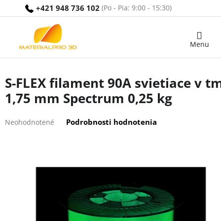
Prejsť
+421 948 736 102
na
obsah
Nákupný
košík
S-FLEX filament 90A svietiace v t
1,75 mm Spectrum 0,25 kg
Priemerné
Podrobnosti hodnotenia
Neohodnotené
hodnotenie
produktu
je
0,0
z
5
hviezdičiek.