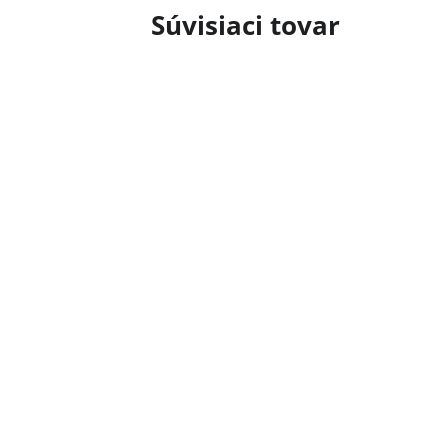
Súvisiaci tovar
Priemerné