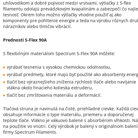
uhľovodíkom a dobré pojivosť medzi vrstvami, výtlačky z S-flex
filamentu odolajú prevádzkovým kvapalinám a zabezpečí čo najle
tesnosť. Okrem toho možno výtlačky vhodne použiť aj ako
komponenty pre pohltenie energie a teda na výrobu rôznych dru
nárazníkov alebo tlmičov vibrácií.
Prednosti S-Flex 90A
S flexibilným materiálom Spectrum S-Flex 90A môžete:
vyrábať tesnenia s vysokou chemickou odolnosťou,
vyrábať predmety, ktoré majú byť použité ako absorbenty energ
tlačiť bez výraznejšieho zníženia rýchlosti tlače alebo navíjanie
vlákna okolo hnacieho kolieska extruderu,
tlačiť bez zmršťovania materiálu a deformácií.
Tlačová struna je navinutá na čisté, priehľadné cievke. Každá cie
obsahuje informácie o type materiálu, priemeru a doporučenej
teplote tlače. Vlákno je vákuovo balené s absorbérom vlhkosti. N
na použitie vo vnútri. Celý výrobok je balený v originálnom balení
firmy Spectrum Filaments.