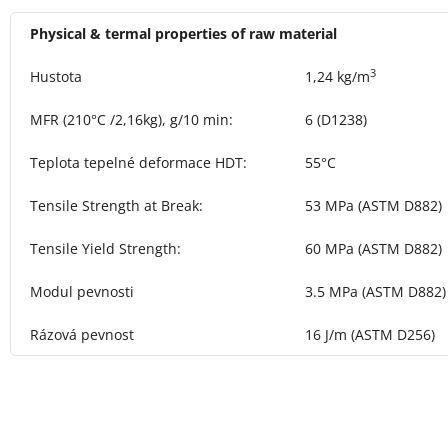
Physical & termal properties of raw material
3
Hustota
1,24 kg/m
MFR (210°C /2,16kg), g/10 min
:
6 (D1238)
Teplota tepelné deformace HDT
:
55°C
Tensile Strength at Break
:
53 MPa (ASTM D882)
Tensile Yield Strength
:
60 MPa (ASTM D882)
Modul pevnosti
3.5 MPa (ASTM D882)
Rázová pevnost
16 J/m (ASTM D256)